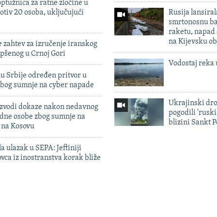
ptužnica za ratne zločine u
otiv 20 osoba, uključujući
Rusija lansiral
smrtonosnu ba
raketu, napad
na Kijevsku ob
 zahtev za izručenje iranskog
pšenog u Crnoj Gori
Vodostaj reka 
u Srbije određen pritvor u
zbog sumnje na cyber napade
Ukrajinski dr
 izvodi dokaze nakon nedavnog
pogodili 'rusk
edne osobe zbog sumnje na
blizini Sankt 
n na Kosovu
a ulazak u SEPA: Jeftiniji
ovca iz inostranstva korak bliže