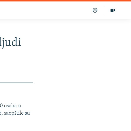
ljudi
40 osoba u
, saopštile su