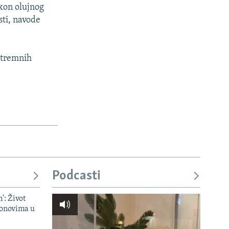
kon olujnog
sti, navode
kstremnih
Podcasti
': Život
onovima u