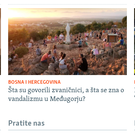
BOSNA I HERCEGOVINA
Šta su govorili zvaničnici, a šta se zna o
vandalizmu u Međugorju?
Pratite nas