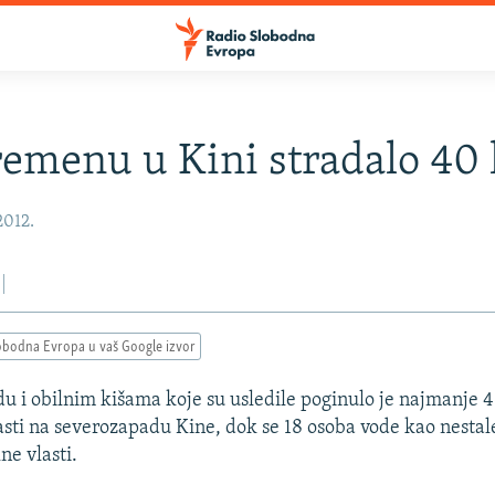
emenu u Kini stradalo 40 
2012.
obodna Evropa u vaš Google izvor
u i obilnim kišama koje su usledile poginulo je najmanje 
asti na severozapadu Kine, dok se 18 osoba vode kao nestale
ne vlasti.