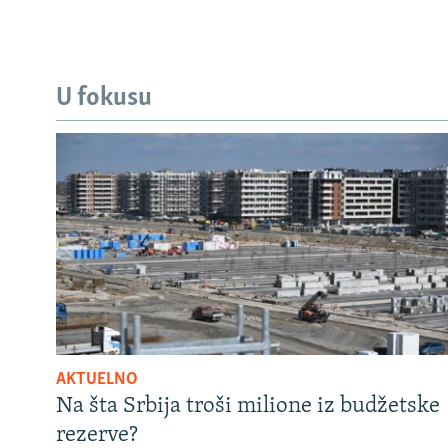
U fokusu
AKTUELNO
Na šta Srbija troši milione iz budžetske
rezerve?