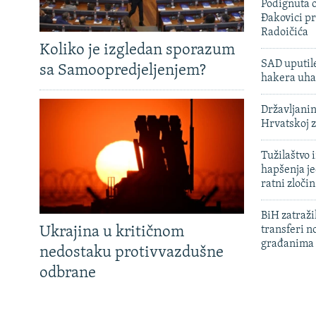
Podignuta o
Đakovici pr
Radoičića
Koliko je izgledan sporazum
SAD uputile
sa Samoopredjeljenjem?
hakera uha
Državljanin
Hrvatskoj 
Tužilaštvo
hapšenja j
ratni zloči
BiH zatražil
Ukrajina u kritičnom
transferi n
građanima
nedostaku protivvazdušne
odbrane