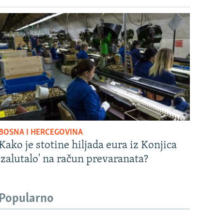
BOSNA I HERCEGOVINA
Kako je stotine hiljada eura iz Konjica
'zalutalo' na račun prevaranata?
Popularno