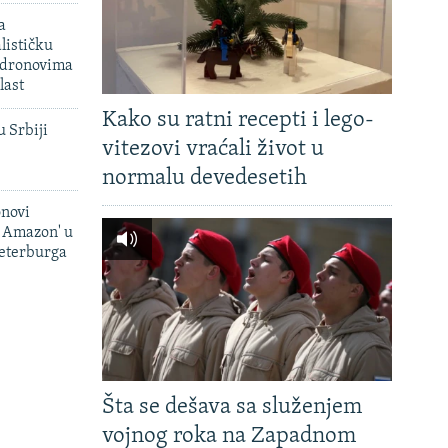
a
lističku
 dronovima
last
Kako su ratni recepti i lego-
u Srbiji
vitezovi vraćali život u
normalu devedesetih
onovi
i Amazon' u
Peterburga
Šta se dešava sa služenjem
vojnog roka na Zapadnom