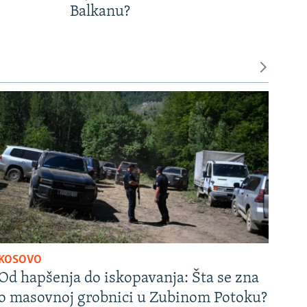
Balkanu?
KOSOVO
Od hapšenja do iskopavanja: Šta se zna
o masovnoj grobnici u Zubinom Potoku?