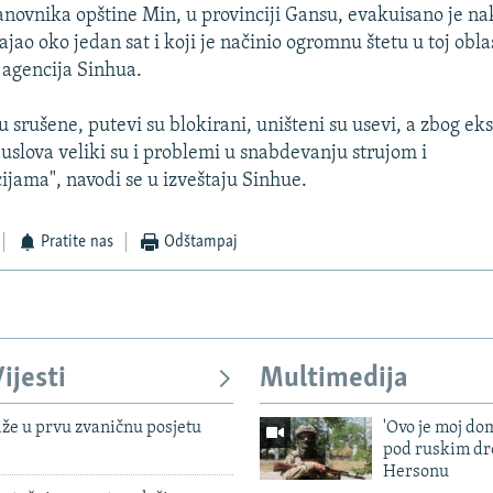
novnika opštine Min, u provinciji Gansu, evakuisano je na
rajao oko jedan sat i koji je načinio ogromnu štetu u toj obla
i agencija Sinhua.
 srušene, putevi su blokirani, uništeni su usevi, a zbog e
uslova veliki su i problemi u snabdevanju strujom i
jama", navodi se u izveštaju Sinhue.
Pratite nas
Odštampaj
ijesti
Multimedija
iže u prvu zvaničnu posjetu
'Ovo je moj dom
pod ruskim dr
Hersonu