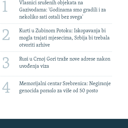
1
Vlasnici srušenih objekata na
Gazivodama: 'Godinama smo gradili i za
nekoliko sati ostali bez svega'
2
Kurti u Zubinom Potoku: Iskopavanja bi
mogla trajati mjesecima, Srbija bi trebala
otvoriti arhive
3
Rusi u Crnoj Gori traže nove adrese nakon
uvođenja viza
4
Memorijalni centar Srebrenica: Negiranje
genocida poraslo za više od 50 posto