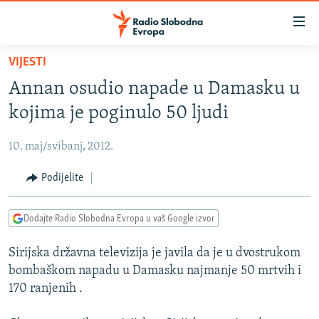
Dostupni
linkovi
Pređite
VIJESTI
na
VIJESTI
Annan osudio napade u Damasku u
glavni
BOSNA I HERCEGOVINA
sadržaj
kojima je poginulo 50 ljudi
SRBIJA
Pređite
na
10. maj/svibanj, 2012.
KOSOVO
glavnu
CRNA GORA
Podijelite
navigaciju
Pređite
VIZUELNO
na
Dodajte Radio Slobodna Evropa u vaš Google izvor
PODCASTI
VIDEO
pretragu
Sirijska državna televizija je javila da je u dvostrukom
RAT U UKRAJINI
FOTOGALERIJE
bombaškom napadu u Damasku najmanje 50 mrtvih i
KINA NA BALKANU
INFOGRAFIKE
170 ranjenih .
RSE PRIČE IZ SVIJETA