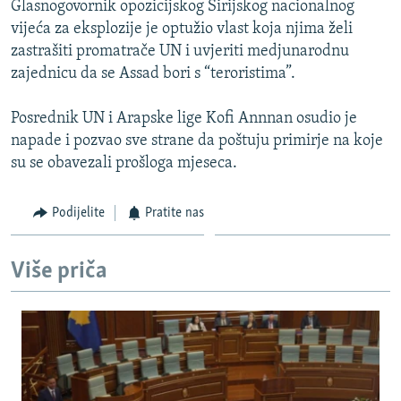
Glasnogovornik opozicijskog Sirijskog nacionalnog
ISPRIČAJ MI
vijeća za eksplozije je optužio vlast koja njima želi
DNEVNO@RSE
zastrašiti promatrače UN i uvjeriti medjunarodnu
zajednicu da se Assad bori s “teroristima”.
SPECIJALI RSE
VIŠE OD NASLOVA
Posrednik UN i Arapske lige Kofi Annnan osudio je
PRATITE NAS
napade i pozvao sve strane da poštuju primirje na koje
GENOCID U SREBRENICI
su se obavezali prošloga mjeseca.
POPLAVE I KLIZIŠTA U BIH 2024.
TV LIBERTY
Sve RFE/RL stranice
Podijelite
Pratite nas
POST SCRIPTUM
Više priča
MOJA EVROPA
TRI DECENIJE OD RATA U BIH
SVE KARTE DEJTONA
NASTANAK I RASPAD JUGOSLAVIJE