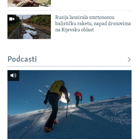
Rusija lansirala smrtonosnu
balističku raketu, napad dronovima
na Kijevsku oblast
Podcasti