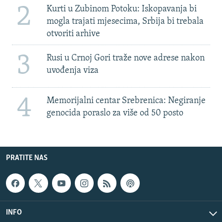
2
Kurti u Zubinom Potoku: Iskopavanja bi
mogla trajati mjesecima, Srbija bi trebala
otvoriti arhive
3
Rusi u Crnoj Gori traže nove adrese nakon
uvođenja viza
4
Memorijalni centar Srebrenica: Negiranje
genocida poraslo za više od 50 posto
PRATITE NAS
INFO