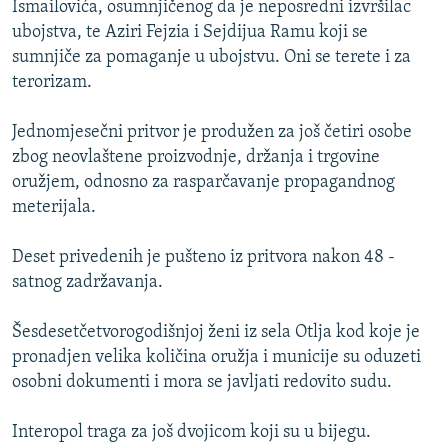
Ismailovića, osumnjičenog da je neposredni izvršilac
ISPRIČAJ MI
ubojstva, te Aziri Fejzia i Sejdijua Ramu koji se
DNEVNO@RSE
sumnjiče za pomaganje u ubojstvu. Oni se terete i za
terorizam.
SPECIJALI RSE
VIŠE OD NASLOVA
Jednomjesečni pritvor je produžen za još četiri osobe
PRATITE NAS
zbog neovlaštene proizvodnje, držanja i trgovine
GENOCID U SREBRENICI
oružjem, odnosno za rasparčavanje propagandnog
POPLAVE I KLIZIŠTA U BIH 2024.
meterijala.
TV LIBERTY
Sve RFE/RL stranice
Deset privedenih je pušteno iz pritvora nakon 48 -
POST SCRIPTUM
satnog zadržavanja.
MOJA EVROPA
Šesdesetčetvorogodišnjoj ženi iz sela Otlja kod koje je
TRI DECENIJE OD RATA U BIH
pronadjen velika količina oružja i municije su oduzeti
SVE KARTE DEJTONA
osobni dokumenti i mora se javljati redovito sudu.
NASTANAK I RASPAD JUGOSLAVIJE
Interopol traga za još dvojicom koji su u bijegu.