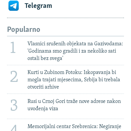
Telegram
Popularno
1
Vlasnici srušenih objekata na Gazivodama:
'Godinama smo gradili i za nekoliko sati
ostali bez svega'
2
Kurti u Zubinom Potoku: Iskopavanja bi
mogla trajati mjesecima, Srbija bi trebala
otvoriti arhive
3
Rusi u Crnoj Gori traže nove adrese nakon
uvođenja viza
Memorijalni centar Srebrenica: Negiranje