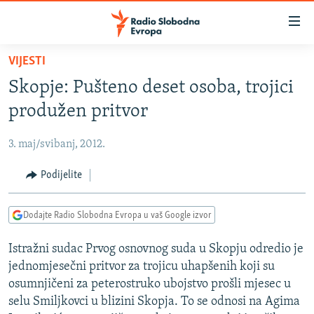
Dostupni
linkovi
Pređite
VIJESTI
na
VIJESTI
Skopje: Pušteno deset osoba, trojici
glavni
BOSNA I HERCEGOVINA
sadržaj
produžen pritvor
SRBIJA
Pređite
na
3. maj/svibanj, 2012.
KOSOVO
glavnu
CRNA GORA
Podijelite
navigaciju
Pređite
VIZUELNO
na
Dodajte Radio Slobodna Evropa u vaš Google izvor
PODCASTI
VIDEO
pretragu
Istražni sudac Prvog osnovnog suda u Skopju odredio je
RAT U UKRAJINI
FOTOGALERIJE
jednomjesečni pritvor za trojicu uhapšenih koji su
KINA NA BALKANU
INFOGRAFIKE
osumnjičeni za peterostruko ubojstvo prošli mjesec u
selu Smiljkovci u blizini Skopja. To se odnosi na Agima
RSE PRIČE IZ SVIJETA