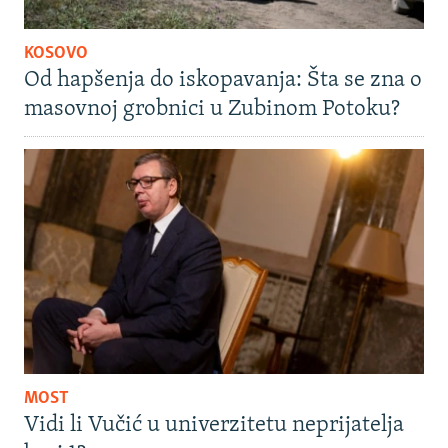
KOSOVO
Od hapšenja do iskopavanja: Šta se zna o
masovnoj grobnici u Zubinom Potoku?
MOST
Vidi li Vučić u univerzitetu neprijatelja