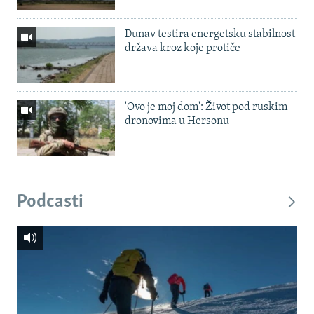
Dunav testira energetsku stabilnost
država kroz koje protiče
'Ovo je moj dom': Život pod ruskim
dronovima u Hersonu
Podcasti