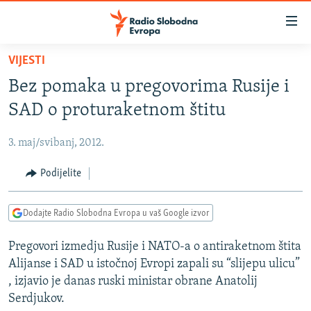
Dostupni
linkovi
Pređite
VIJESTI
na
VIJESTI
Bez pomaka u pregovorima Rusije i
glavni
BOSNA I HERCEGOVINA
sadržaj
SAD o proturaketnom štitu
SRBIJA
Pređite
na
3. maj/svibanj, 2012.
KOSOVO
glavnu
CRNA GORA
Podijelite
navigaciju
Pređite
VIZUELNO
na
Dodajte Radio Slobodna Evropa u vaš Google izvor
PODCASTI
VIDEO
pretragu
Pregovori izmedju Rusije i NATO-a o antiraketnom štita
RAT U UKRAJINI
FOTOGALERIJE
Alijanse i SAD u istočnoj Evropi zapali su “slijepu ulicu”
KINA NA BALKANU
INFOGRAFIKE
, izjavio je danas ruski ministar obrane Anatolij
Serdjukov.
RSE PRIČE IZ SVIJETA