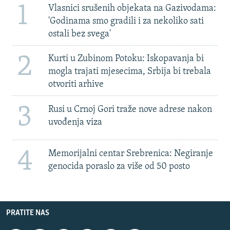
1
Vlasnici srušenih objekata na Gazivodama:
'Godinama smo gradili i za nekoliko sati
ostali bez svega'
2
Kurti u Zubinom Potoku: Iskopavanja bi
mogla trajati mjesecima, Srbija bi trebala
otvoriti arhive
3
Rusi u Crnoj Gori traže nove adrese nakon
uvođenja viza
4
Memorijalni centar Srebrenica: Negiranje
genocida poraslo za više od 50 posto
PRATITE NAS