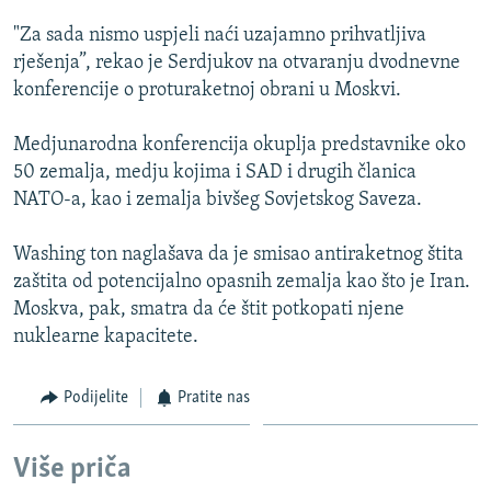
ISPRIČAJ MI
"Za sada nismo uspjeli naći uzajamno prihvatljiva
DNEVNO@RSE
rješenja”, rekao je Serdjukov na otvaranju dvodnevne
konferencije o proturaketnoj obrani u Moskvi.
SPECIJALI RSE
VIŠE OD NASLOVA
Medjunarodna konferencija okuplja predstavnike oko
PRATITE NAS
50 zemalja, medju kojima i SAD i drugih članica
GENOCID U SREBRENICI
NATO-a, kao i zemalja bivšeg Sovjetskog Saveza.
POPLAVE I KLIZIŠTA U BIH 2024.
Washing ton naglašava da je smisao antiraketnog štita
TV LIBERTY
Sve RFE/RL stranice
zaštita od potencijalno opasnih zemalja kao što je Iran.
POST SCRIPTUM
Moskva, pak, smatra da će štit potkopati njene
nuklearne kapacitete.
MOJA EVROPA
TRI DECENIJE OD RATA U BIH
Podijelite
Pratite nas
SVE KARTE DEJTONA
NASTANAK I RASPAD JUGOSLAVIJE
Više priča