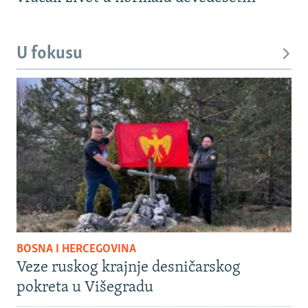
U fokusu
BOSNA I HERCEGOVINA
Veze ruskog krajnje desničarskog
pokreta u Višegradu