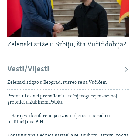
Zelenski stiže u Srbiju, šta Vučić dobija?
Vesti/Vijesti
Zelenski stigao u Beograd, susreo se sa Vučićem
Posmrtni ostaci pronađeni u trećoj mogućoj masovnoj
grobnici u Zubinom Potoku
U Sarajevu konferencija o zastupljenosti naroda u
institucijama BiH
Konstitutivna sjednica nastavlja se u subotu, ustavni rok za