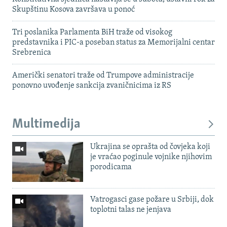
Skupštinu Kosova završava u ponoć
Tri poslanika Parlamenta BiH traže od visokog
predstavnika i PIC-a poseban status za Memorijalni centar
Srebrenica
Američki senatori traže od Trumpove administracije
ponovno uvođenje sankcija zvaničnicima iz RS
Multimedija
Ukrajina se oprašta od čovjeka koji
je vraćao poginule vojnike njihovim
porodicama
Vatrogasci gase požare u Srbiji, dok
toplotni talas ne jenjava