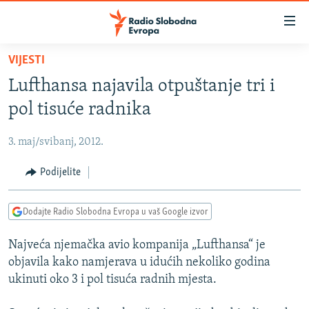
Dostupni
linkovi
Pređite
VIJESTI
na
VIJESTI
Lufthansa najavila otpuštanje tri i
glavni
BOSNA I HERCEGOVINA
sadržaj
pol tisuće radnika
SRBIJA
Pređite
na
3. maj/svibanj, 2012.
KOSOVO
glavnu
CRNA GORA
Podijelite
navigaciju
Pređite
VIZUELNO
na
Dodajte Radio Slobodna Evropa u vaš Google izvor
PODCASTI
VIDEO
pretragu
Najveća njemačka avio kompanija „Lufthansa“ je
RAT U UKRAJINI
FOTOGALERIJE
objavila kako namjerava u idućih nekoliko godina
KINA NA BALKANU
INFOGRAFIKE
ukinuti oko 3 i pol tisuća radnih mjesta.
RSE PRIČE IZ SVIJETA