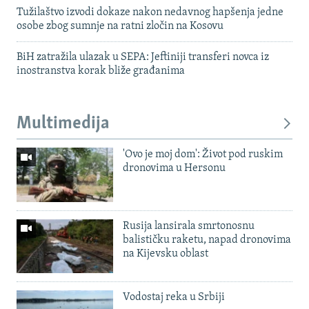
Tužilaštvo izvodi dokaze nakon nedavnog hapšenja jedne
osobe zbog sumnje na ratni zločin na Kosovu
BiH zatražila ulazak u SEPA: Jeftiniji transferi novca iz
inostranstva korak bliže građanima
Multimedija
'Ovo je moj dom': Život pod ruskim
dronovima u Hersonu
Rusija lansirala smrtonosnu
balističku raketu, napad dronovima
na Kijevsku oblast
Vodostaj reka u Srbiji