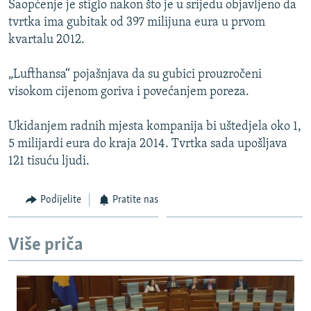
Saopćenje je stiglo nakon što je u srijedu objavljeno da
ISPRIČAJ MI
tvrtka ima gubitak od 397 milijuna eura u prvom
DNEVNO@RSE
kvartalu 2012.
SPECIJALI RSE
„Lufthansa“ pojašnjava da su gubici prouzročeni
VIŠE OD NASLOVA
visokom cijenom goriva i povećanjem poreza.
PRATITE NAS
GENOCID U SREBRENICI
Ukidanjem radnih mjesta kompanija bi uštedjela oko 1,
POPLAVE I KLIZIŠTA U BIH 2024.
5 milijardi eura do kraja 2014. Tvrtka sada upošljava
121 tisuću ljudi.
TV LIBERTY
Sve RFE/RL stranice
POST SCRIPTUM
Podijelite
Pratite nas
MOJA EVROPA
TRI DECENIJE OD RATA U BIH
Više priča
SVE KARTE DEJTONA
NASTANAK I RASPAD JUGOSLAVIJE