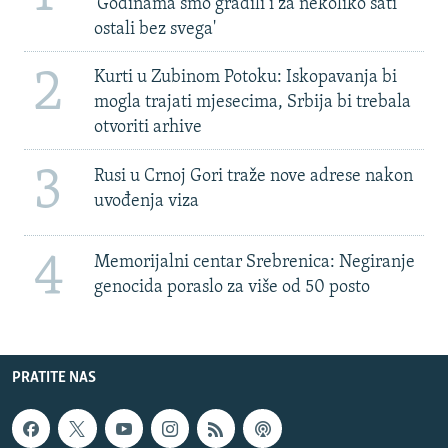
'Godinama smo gradili i za nekoliko sati
ostali bez svega'
2
Kurti u Zubinom Potoku: Iskopavanja bi
mogla trajati mjesecima, Srbija bi trebala
otvoriti arhive
3
Rusi u Crnoj Gori traže nove adrese nakon
uvođenja viza
4
Memorijalni centar Srebrenica: Negiranje
genocida poraslo za više od 50 posto
PRATITE NAS