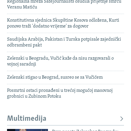
Regionalna mreža SafeJournalists osudila prijetnje smrću
Veranu Matiću
Konstitutivna sjednica Skupštine Kosova odložena, Kurti
ponovo traži 'dodatno vrijeme' za dogovor
Saudijska Arabija, Pakistan i Turska potpisale zajednički
odbrambeni pakt
Zelenski u Beogradu, Vučić kaže da nisu razgovarali o
vojnoj saradnji
Zelenski stigao u Beograd, susreo se sa Vučićem
Posmrtni ostaci pronađeni u trećoj mogućoj masovnoj
grobnici u Zubinom Potoku
Multimedija