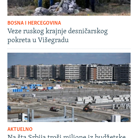
BOSNA I HERCEGOVINA
Veze ruskog krajnje desničarskog
pokreta u Višegradu
AKTUELNO
Na šta Srbija troši milione iz budžetske