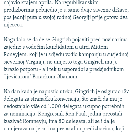
najavio krajem aprila. Na republikanskim
predizborima pobijedio je u samo dvije savezne države,
posljednji puta u svojoj rodnoj Georgiji prije gotovo dva
mjeseca.
Nagađalo se da će se Gingrich pojaviti pred novinarima
zajedno s vodećim kandidatom u utrci Mittom
Roneyjem, koji je u srijedu vodio kampanju u susjednoj
sjevernoj Virginiji, no umjesto toga Gingrich mu je
izrazio potporu - ali tek u usporedbi s predsjednikom
"ljevičarom" Barackom Obamom.
Na dan kada je napustio utrku, Gingrich je osigurao 137
delegata za stranačku konvenciju, što znači da mu je
nedostajalo više od 1.000 delegata ukupno potrebnih
za nominaciju. Kongresnik Ron Paul, jedini preostali
izazivač Romneyju, ima 80 delegata, ali se i dalje
namjerava natjecati na preostalim predizborima, koji