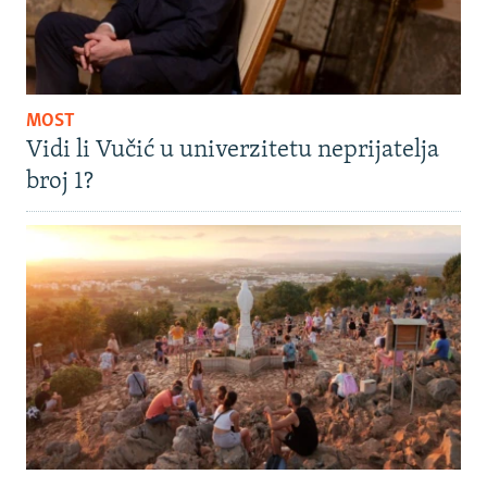
MOST
Vidi li Vučić u univerzitetu neprijatelja
broj 1?