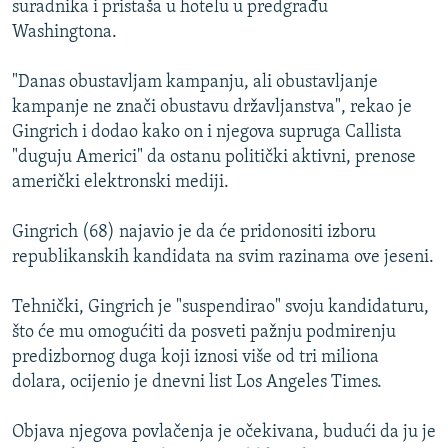
suradnika i pristaša u hotelu u predgrađu
ISPRIČAJ MI
Washingtona.
DNEVNO@RSE
"Danas obustavljam kampanju, ali obustavljanje
SPECIJALI RSE
kampanje ne znači obustavu državljanstva", rekao je
VIŠE OD NASLOVA
Gingrich i dodao kako on i njegova supruga Callista
PRATITE NAS
"duguju Americi" da ostanu politički aktivni, prenose
GENOCID U SREBRENICI
američki elektronski mediji.
POPLAVE I KLIZIŠTA U BIH 2024.
Gingrich (68) najavio je da će pridonositi izboru
TV LIBERTY
Sve RFE/RL stranice
republikanskih kandidata na svim razinama ove jeseni.
POST SCRIPTUM
Tehnički, Gingrich je "suspendirao" svoju kandidaturu,
MOJA EVROPA
što će mu omogućiti da posveti pažnju podmirenju
TRI DECENIJE OD RATA U BIH
predizbornog duga koji iznosi više od tri miliona
SVE KARTE DEJTONA
dolara, ocijenio je dnevni list Los Angeles Times.
NASTANAK I RASPAD JUGOSLAVIJE
Objava njegova povlačenja je očekivana, budući da ju je