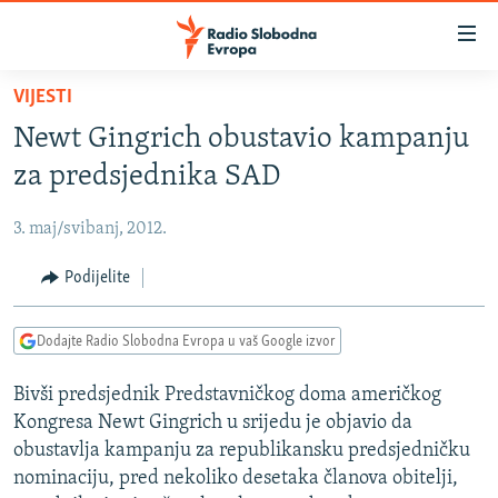
Dostupni
linkovi
Pređite
VIJESTI
na
VIJESTI
Newt Gingrich obustavio kampanju
glavni
BOSNA I HERCEGOVINA
sadržaj
za predsjednika SAD
SRBIJA
Pređite
na
3. maj/svibanj, 2012.
KOSOVO
glavnu
CRNA GORA
Podijelite
navigaciju
Pređite
VIZUELNO
na
Dodajte Radio Slobodna Evropa u vaš Google izvor
PODCASTI
VIDEO
pretragu
Bivši predsjednik Predstavničkog doma američkog
RAT U UKRAJINI
FOTOGALERIJE
Kongresa Newt Gingrich u srijedu je objavio da
KINA NA BALKANU
INFOGRAFIKE
obustavlja kampanju za republikansku predsjedničku
nominaciju, pred nekoliko desetaka članova obitelji,
RSE PRIČE IZ SVIJETA