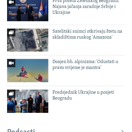
Prva poseta Zelenskog Beogradu:
Najava jačanja saradnje Srbije i
Ukrajine
Satelitski snimci otkrivaju štetu na
skladištima ruskog 'Amazona'
Doajen bh. alpinizma: 'Odustati u
pravo vrijeme je mantra'
Predsjednik Ukrajine u posjeti
Beogradu