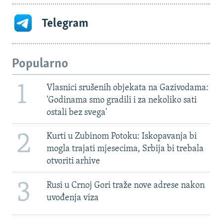
Telegram
Popularno
1
Vlasnici srušenih objekata na Gazivodama:
'Godinama smo gradili i za nekoliko sati
ostali bez svega'
2
Kurti u Zubinom Potoku: Iskopavanja bi
mogla trajati mjesecima, Srbija bi trebala
otvoriti arhive
3
Rusi u Crnoj Gori traže nove adrese nakon
uvođenja viza