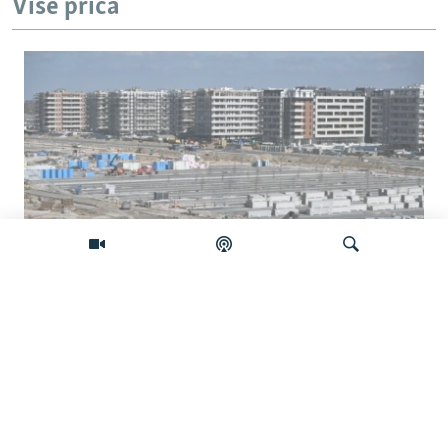
Više priča
Na šta Srbija troši milione iz budžetske
rezerve?
Pretraživač