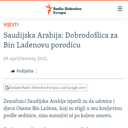
Dostupni
linkovi
Pređite
VIJESTI
na
VIJESTI
Saudijska Arabija: Dobrodošlica za
glavni
BOSNA I HERCEGOVINA
sadržaj
Bin Ladenovu porodicu
SRBIJA
Pređite
na
29. april/travanj, 2012.
KOSOVO
glavnu
CRNA GORA
Podijelite
navigaciju
Pređite
VIZUELNO
na
Dodajte Radio Slobodna Evropa u vaš Google izvor
PODCASTI
VIDEO
pretragu
Zvaničnici Saudijske Arabije izjavili su da udovice i
RAT U UKRAJINI
FOTOGALERIJE
djeca Osame Bin Ladena, koji su stigli u ovu kraljevinu
KINA NA BALKANU
INFOGRAFIKE
prošle sedmice, nisu sumnjivi ni po kojem osnovu.
RSE PRIČE IZ SVIJETA