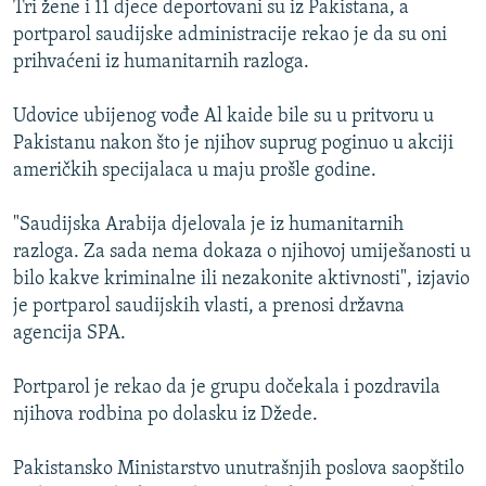
Tri žene i 11 djece deportovani su iz Pakistana, a
ISPRIČAJ MI
portparol saudijske administracije rekao je da su oni
DNEVNO@RSE
prihvaćeni iz humanitarnih razloga.
SPECIJALI RSE
Udovice ubijenog vođe Al kaide bile su u pritvoru u
VIŠE OD NASLOVA
Pakistanu nakon što je njihov suprug poginuo u akciji
PRATITE NAS
američkih specijalaca u maju prošle godine.
GENOCID U SREBRENICI
POPLAVE I KLIZIŠTA U BIH 2024.
"Saudijska Arabija djelovala je iz humanitarnih
razloga. Za sada nema dokaza o njihovoj umiješanosti u
TV LIBERTY
Sve RFE/RL stranice
bilo kakve kriminalne ili nezakonite aktivnosti", izjavio
POST SCRIPTUM
je portparol saudijskih vlasti, a prenosi državna
agencija SPA.
MOJA EVROPA
TRI DECENIJE OD RATA U BIH
Portparol je rekao da je grupu dočekala i pozdravila
SVE KARTE DEJTONA
njihova rodbina po dolasku iz Džede.
NASTANAK I RASPAD JUGOSLAVIJE
Pakistansko Ministarstvo unutrašnjih poslova saopštilo