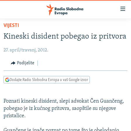
Dostupni
linkovi
Pređite
VIJESTI
na
VIJESTI
Kineski disident pobegao iz pritvora
glavni
BOSNA I HERCEGOVINA
sadržaj
27. april/travanj, 2012.
SRBIJA
Pređite
na
KOSOVO
Podijelite
glavnu
CRNA GORA
navigaciju
Dodajte Radio Slobodna Evropa u vaš Google izvor
Pređite
VIZUELNO
na
PODCASTI
VIDEO
pretragu
Poznati kineski disident, slepi advokat Čen Guančeng,
RAT U UKRAJINI
FOTOGALERIJE
pobegao je iz kućnog pritovra, saopštile su njegove
KINA NA BALKANU
pristalice.
INFOGRAFIKE
RSE PRIČE IZ SVIJETA
Guančeng je inače poznat po tome što je obelodanio