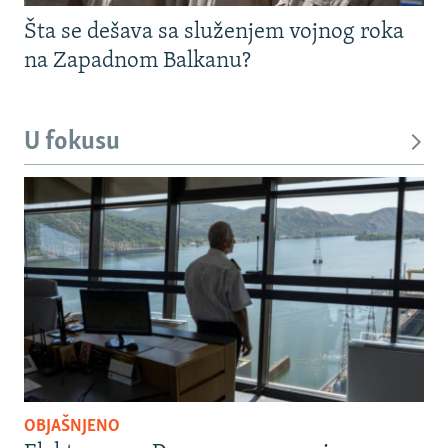
Šta se dešava sa služenjem vojnog roka
na Zapadnom Balkanu?
U fokusu
OBJAŠNJENO