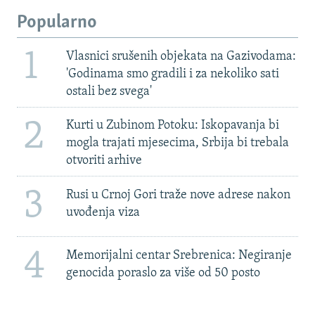
Popularno
1
Vlasnici srušenih objekata na Gazivodama:
'Godinama smo gradili i za nekoliko sati
ostali bez svega'
2
Kurti u Zubinom Potoku: Iskopavanja bi
mogla trajati mjesecima, Srbija bi trebala
otvoriti arhive
3
Rusi u Crnoj Gori traže nove adrese nakon
uvođenja viza
4
Memorijalni centar Srebrenica: Negiranje
genocida poraslo za više od 50 posto