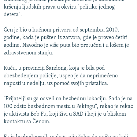
ISPRIČAJ MI
kršenja ljudskih prava u okviru "politike jednog
deteta".
DNEVNO@RSE
SPECIJALI RSE
Čen je bio u kućnom pritvoru od septembra 2010.
godine, kada je pušten iz zatvora, gde je proveo četiri
VIŠE OD NASLOVA
PRATITE NAS
godine. Navodno je više puta bio pretučen i u lošem je
GENOCID U SREBRENICI
zdravstvenom stanju.
POPLAVE I KLIZIŠTA U BIH 2024.
Kuću, u provinciji Šandong, koja je bila pod
TV LIBERTY
Sve RFE/RL stranice
obezbeđenjem policije, uspeo je da neprimećeno
POST SCRIPTUM
napusti u nedelju, uz pomoć svojih pristalica.
MOJA EVROPA
"Prijatelji su ga odveli na bezbednu lokaciju. Sada je na
TRI DECENIJE OD RATA U BIH
100 odsto bezbednom mestu u Pekingu", rekao je rekao
je aktivista Bob Fu, koji živi u SAD i koji je u bliskom
SVE KARTE DEJTONA
kontaktu sa Čenom.
NASTANAK I RASPAD JUGOSLAVIJE