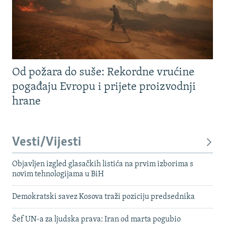
Od požara do suše: Rekordne vrućine
pogađaju Evropu i prijete proizvodnji
hrane
Vesti/Vijesti
Objavljen izgled glasačkih listića na prvim izborima s
novim tehnologijama u BiH
Demokratski savez Kosova traži poziciju predsednika
Šef UN-a za ljudska prava: Iran od marta pogubio