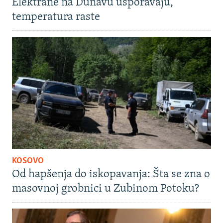
Elektrane na Dunavu usporavaju,
temperatura raste
KOSOVO
Od hapšenja do iskopavanja: Šta se zna o
masovnoj grobnici u Zubinom Potoku?