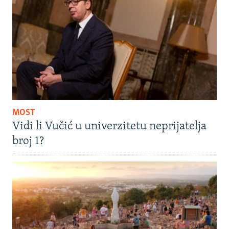
MOST
Vidi li Vučić u univerzitetu neprijatelja
broj 1?