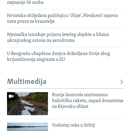
najmanje 56 osoba
Hrvatska obilježava godišnjicu 'Oluje', Plenković najavio
nova prava za branitelje
Njemačka istražuje prijavu letećeg objekta u blizini
ukrajinskog aviona na aerodromu
U Beogradu uhapšena dvojica državljana Sirije zbog
krijumčarenja migranta u EU
Multimedija
Rusija lansirala smrtonosnu
balističku raketu, napad dronovima
na Kijevsku oblast
Vodostaj reka u Srbiji