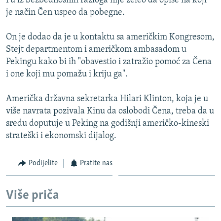
Fu iz bezbednosnih razloga nije želeo da opiše na koji
je način Čen uspeo da pobegne.
On je dodao da je u kontaktu sa američkim Kongresom,
Stejt departmentom i američkom ambasadom u
Pekingu kako bi ih "obavestio i zatražio pomoć za Čena
i one koji mu pomažu i kriju ga".
Američka državna sekretarka Hilari Klinton, koja je u
više navrata pozivala Kinu da oslobodi Čena, treba da u
sredu doputuje u Peking na godišnji američko-kineski
strateški i ekonomski dijalog.
Podijelite
Pratite nas
Više priča