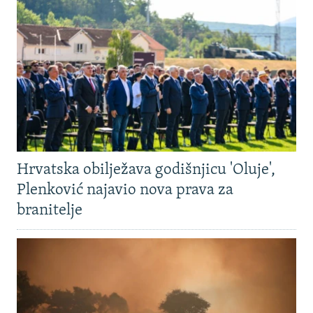
Hrvatska obilježava godišnjicu 'Oluje',
Plenković najavio nova prava za
branitelje