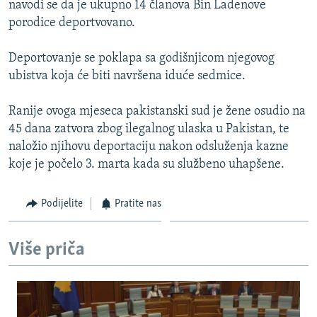
navodi se da je ukupno 14 članova Bin Ladenove
ISPRIČAJ MI
porodice deportvovano.
DNEVNO@RSE
Deportovanje se poklapa sa godišnjicom njegovog
SPECIJALI RSE
ubistva koja će biti navršena iduće sedmice.
VIŠE OD NASLOVA
PRATITE NAS
Ranije ovoga mjeseca pakistanski sud je žene osudio na
GENOCID U SREBRENICI
45 dana zatvora zbog ilegalnog ulaska u Pakistan, te
POPLAVE I KLIZIŠTA U BIH 2024.
naložio njihovu deportaciju nakon odsluženja kazne
koje je počelo 3. marta kada su službeno uhapšene.
TV LIBERTY
Sve RFE/RL stranice
POST SCRIPTUM
Podijelite
Pratite nas
MOJA EVROPA
TRI DECENIJE OD RATA U BIH
Više priča
SVE KARTE DEJTONA
NASTANAK I RASPAD JUGOSLAVIJE