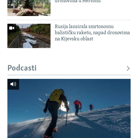
dronovima u Hersonu
Rusija lansirala smrtonosnu
balističku raketu, napad dronovima
na Kijevsku oblast
Podcasti