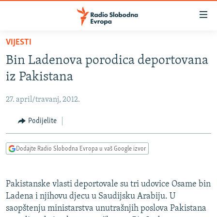
Dostupni
linkovi
Pređite
VIJESTI
na
VIJESTI
Bin Ladenova porodica deportovana
glavni
BOSNA I HERCEGOVINA
sadržaj
iz Pakistana
SRBIJA
Pređite
na
27. april/travanj, 2012.
KOSOVO
glavnu
CRNA GORA
Podijelite
navigaciju
Pređite
VIZUELNO
na
Dodajte Radio Slobodna Evropa u vaš Google izvor
PODCASTI
VIDEO
pretragu
RAT U UKRAJINI
FOTOGALERIJE
Pakistanske vlasti deportovale su tri udovice Osame bin
KINA NA BALKANU
INFOGRAFIKE
Ladena i njihovu djecu u Saudijsku Arabiju. U
saopštenju ministarstva unutrašnjih poslova Pakistana
RSE PRIČE IZ SVIJETA