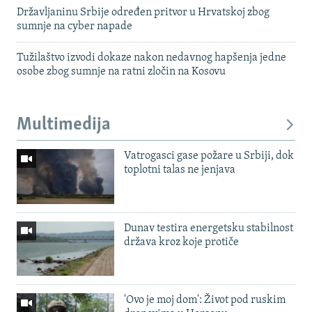
Državljaninu Srbije određen pritvor u Hrvatskoj zbog
sumnje na cyber napade
Tužilaštvo izvodi dokaze nakon nedavnog hapšenja jedne
osobe zbog sumnje na ratni zločin na Kosovu
Multimedija
Vatrogasci gase požare u Srbiji, dok
toplotni talas ne jenjava
Dunav testira energetsku stabilnost
država kroz koje protiče
'Ovo je moj dom': Život pod ruskim