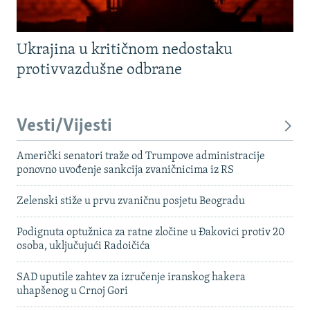
Ukrajina u kritičnom nedostaku
protivvazdušne odbrane
Vesti/Vijesti
Američki senatori traže od Trumpove administracije
ponovno uvođenje sankcija zvaničnicima iz RS
Zelenski stiže u prvu zvaničnu posjetu Beogradu
Podignuta optužnica za ratne zločine u Đakovici protiv 20
osoba, uključujući Radoičića
SAD uputile zahtev za izručenje iranskog hakera
uhapšenog u Crnoj Gori