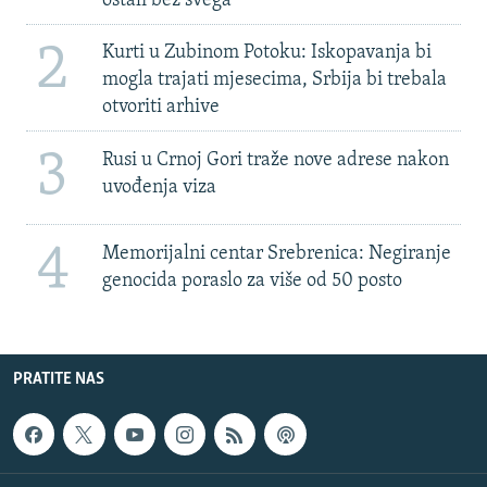
ostali bez svega'
2
Kurti u Zubinom Potoku: Iskopavanja bi
mogla trajati mjesecima, Srbija bi trebala
otvoriti arhive
3
Rusi u Crnoj Gori traže nove adrese nakon
uvođenja viza
4
Memorijalni centar Srebrenica: Negiranje
genocida poraslo za više od 50 posto
PRATITE NAS