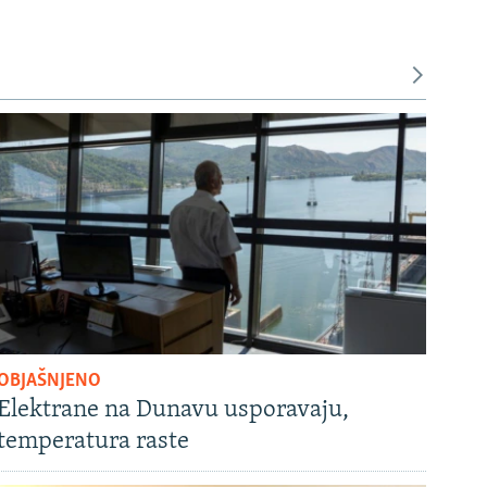
OBJAŠNJENO
Elektrane na Dunavu usporavaju,
temperatura raste