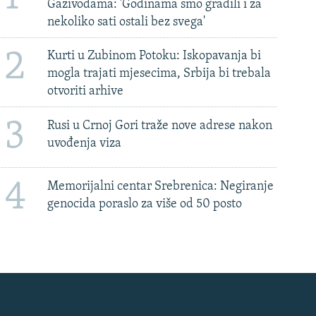
Gazivodama: 'Godinama smo gradili i za
nekoliko sati ostali bez svega'
2
Kurti u Zubinom Potoku: Iskopavanja bi
mogla trajati mjesecima, Srbija bi trebala
otvoriti arhive
3
Rusi u Crnoj Gori traže nove adrese nakon
uvođenja viza
4
Memorijalni centar Srebrenica: Negiranje
genocida poraslo za više od 50 posto