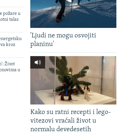
e požare u
otni talas
'Ljudi ne mogu osvojiti
 energetsku
planinu'
ava kroz
': Život
onovima u
Kako su ratni recepti i lego-
vitezovi vraćali život u
normalu devedesetih