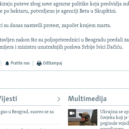
kiraju puteve zbog nove agrarne politike koja predvidja s
e po hektaru, potvrdjeno je agenciji Beta u Skupštini.
ci su danas nastavili protest, započet krajem marta.
stavljen nakon što su poljoprivrednici u Beogradu predali z
ijera i ministru unutrašnjih poslova Srbije Ivici Dačiću.
Pratite nas
Odštampaj
ijesti
Multimedija
igao u Beograd, susreo se sa
Ukrajina se op
čovjeka koji je
poginule vojni