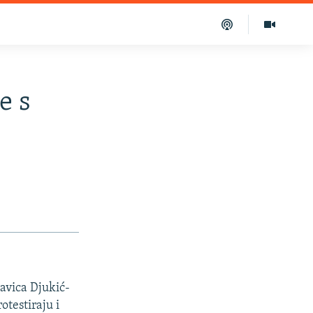
e s
lavica Djukić-
otestiraju i