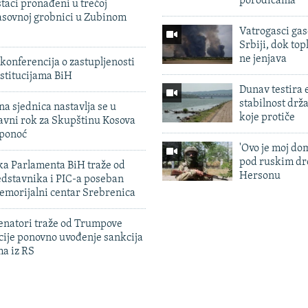
porodicama
taci pronađeni u trećoj
sovnoj grobnici u Zubinom
Vatrogasci gas
Srbiji, dok topl
ne jenjava
konferencija o zastupljenosti
stitucijama BiH
Dunav testira
stabilnost drž
na sjednica nastavlja se u
koje protiče
avni rok za Skupštinu Kosova
 ponoć
'Ovo je moj dom
pod ruskim dr
ka Parlamenta BiH traže od
Hersonu
edstavnika i PIC-a poseban
emorijalni centar Srebrenica
enatori traže od Trumpove
cije ponovno uvođenje sankcija
ma iz RS