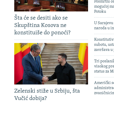
Posmrtni os
mogućoj ma
Potoku
Šta će se desiti ako se
U Sarajevu 
Skupština Kosova ne
naroda u in
konstituiše do ponoći?
Konstitutiv
subotu, ust
završava u
Tri poslani
visokog pr
status za M
Američki s
administra
Zelenski stiže u Srbiju, šta
zvaničnici
Vučić dobija?