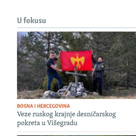
U fokusu
BOSNA I HERCEGOVINA
Veze ruskog krajnje desničarskog
pokreta u Višegradu