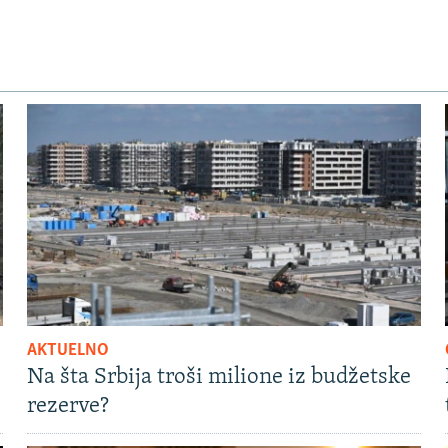
AKTUELNO
Na šta Srbija troši milione iz budžetske
rezerve?