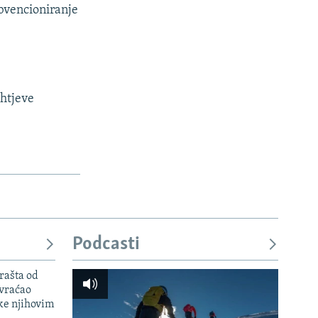
ubvencioniranje
ahtjeve
Podcasti
rašta od
 vraćao
ke njihovim