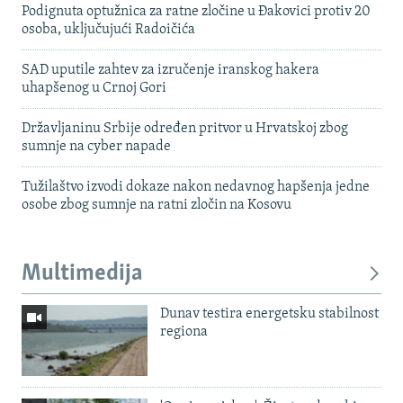
Podignuta optužnica za ratne zločine u Đakovici protiv 20
osoba, uključujući Radoičića
SAD uputile zahtev za izručenje iranskog hakera
uhapšenog u Crnoj Gori
Državljaninu Srbije određen pritvor u Hrvatskoj zbog
sumnje na cyber napade
Tužilaštvo izvodi dokaze nakon nedavnog hapšenja jedne
osobe zbog sumnje na ratni zločin na Kosovu
Multimedija
Dunav testira energetsku stabilnost
regiona