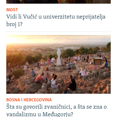
MOST
Vidi li Vučić u univerzitetu neprijatelja
broj 1?
BOSNA I HERCEGOVINA
Šta su govorili zvaničnici, a šta se zna o
vandalizmu u Međugorju?