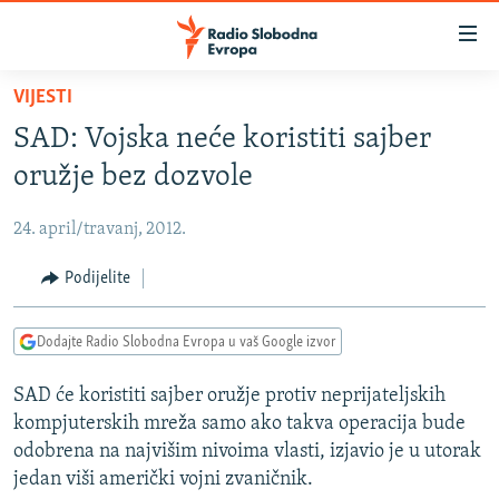
Dostupni
linkovi
Pređite
VIJESTI
na
VIJESTI
SAD: Vojska neće koristiti sajber
glavni
BOSNA I HERCEGOVINA
sadržaj
oružje bez dozvole
SRBIJA
Pređite
na
24. april/travanj, 2012.
KOSOVO
glavnu
CRNA GORA
Podijelite
navigaciju
Pređite
VIZUELNO
na
Dodajte Radio Slobodna Evropa u vaš Google izvor
PODCASTI
VIDEO
pretragu
SAD će koristiti sajber oružje protiv neprijateljskih
RAT U UKRAJINI
FOTOGALERIJE
kompjuterskih mreža samo ako takva operacija bude
KINA NA BALKANU
INFOGRAFIKE
odobrena na najvišim nivoima vlasti, izjavio je u utorak
jedan viši američki vojni zvaničnik.
RSE PRIČE IZ SVIJETA