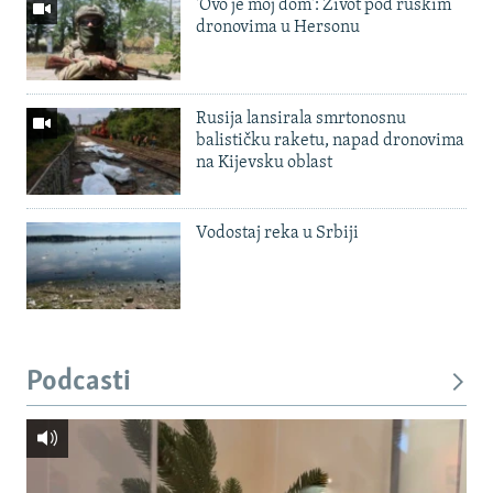
'Ovo je moj dom': Život pod ruskim
dronovima u Hersonu
Rusija lansirala smrtonosnu
balističku raketu, napad dronovima
na Kijevsku oblast
Vodostaj reka u Srbiji
Podcasti