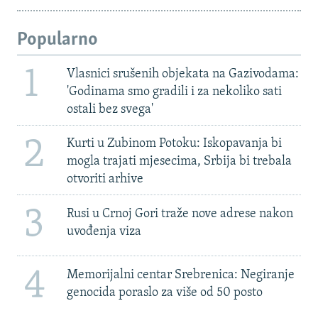
Popularno
1
Vlasnici srušenih objekata na Gazivodama:
'Godinama smo gradili i za nekoliko sati
ostali bez svega'
2
Kurti u Zubinom Potoku: Iskopavanja bi
mogla trajati mjesecima, Srbija bi trebala
otvoriti arhive
3
Rusi u Crnoj Gori traže nove adrese nakon
uvođenja viza
4
Memorijalni centar Srebrenica: Negiranje
genocida poraslo za više od 50 posto