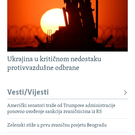
Ukrajina u kritičnom nedostaku
protivvazdušne odbrane
Vesti/Vijesti
Američki senatori traže od Trumpove administracije
ponovno uvođenje sankcija zvaničnicima iz RS
Zelenski stiže u prvu zvaničnu posjetu Beogradu