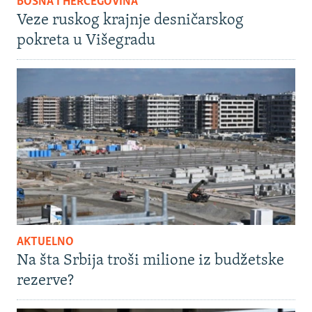
BOSNA I HERCEGOVINA
Veze ruskog krajnje desničarskog
pokreta u Višegradu
AKTUELNO
Na šta Srbija troši milione iz budžetske
rezerve?