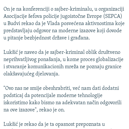
ISPRIČAJ MI
On je na konferenciji o sajber-kriminalu, u organizaciji
DNEVNO@RSE
Asocijacije šefova policije jugoistočne Evrope (SEPCA)
u Budvi rekao da je Vlada posvećena aktivnostima koje
SPECIJALI RSE
predstavljaju odgovor na moderne izazove koji dovode
VIŠE OD NASLOVA
u pitanje bezbjednost države i građana.
PRATITE NAS
GENOCID U SREBRENICI
Lukšić je naveo da je sajber-kriminal oblik društveno
POPLAVE I KLIZIŠTA U BIH 2024.
neprihvatljivog ponašanja, u kome proces globalizacije
i stvaranje komunikacionih mreža ne poznaju granice
TV LIBERTY
Sve RFE/RL stranice
olakšavajućeg djelovanja.
POST SCRIPTUM
"Ovo nas ne smije obeshrabriti, već nam dati dodatni
MOJA EVROPA
podsticaj da potencijale moderne tehnologije
TRI DECENIJE OD RATA U BIH
iskoristimo kako bismo na adekvatan način odgovorili
SVE KARTE DEJTONA
na ove izazove", rekao je on.
NASTANAK I RASPAD JUGOSLAVIJE
Lukšić je rekao da je ta opasnost prepoznata u