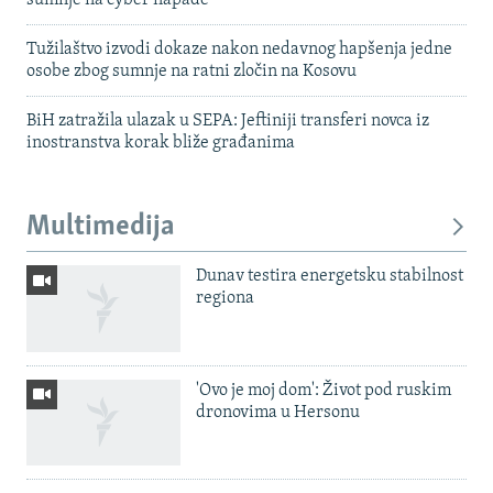
sumnje na cyber napade
Tužilaštvo izvodi dokaze nakon nedavnog hapšenja jedne
osobe zbog sumnje na ratni zločin na Kosovu
BiH zatražila ulazak u SEPA: Jeftiniji transferi novca iz
inostranstva korak bliže građanima
Multimedija
Dunav testira energetsku stabilnost
regiona
'Ovo je moj dom': Život pod ruskim
dronovima u Hersonu