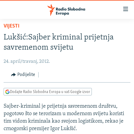
Dostupni
linkovi
Pređite
VIJESTI
na
VIJESTI
Lukšić:Sajber kriminal prijetnja
glavni
BOSNA I HERCEGOVINA
sadržaj
savremenom svijetu
SRBIJA
Pređite
na
24. april/travanj, 2012.
KOSOVO
glavnu
CRNA GORA
Podijelite
navigaciju
Pređite
VIZUELNO
na
Dodajte Radio Slobodna Evropa u vaš Google izvor
PODCASTI
VIDEO
pretragu
Sajber-kriminal je prijetnja savremenom društvu,
RAT U UKRAJINI
FOTOGALERIJE
pogotovo što se terorizam u modernom svijetu koristi
KINA NA BALKANU
INFOGRAFIKE
tim vidom kriminala kao svojom logistikom, rekao je
crnogorski premijer Igor Lukšić.
RSE PRIČE IZ SVIJETA