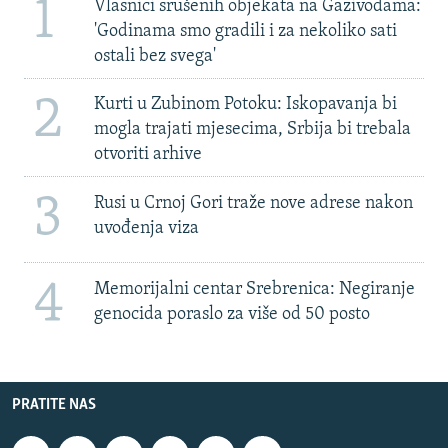
1
Vlasnici srušenih objekata na Gazivodama:
'Godinama smo gradili i za nekoliko sati
ostali bez svega'
2
Kurti u Zubinom Potoku: Iskopavanja bi
mogla trajati mjesecima, Srbija bi trebala
otvoriti arhive
3
Rusi u Crnoj Gori traže nove adrese nakon
uvođenja viza
4
Memorijalni centar Srebrenica: Negiranje
genocida poraslo za više od 50 posto
PRATITE NAS