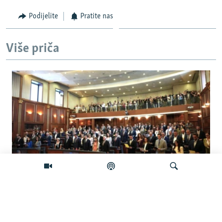
Podijelite
Pratite nas
Više priča
Šta će se desiti ako se Skupština Kosova
ne konstituiše do ponoći?
Pretraživač