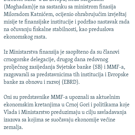
ISPRIČAJ MI
(Moghadam)je na sastanku sa ministrom finasija
Miloradom Katnićem, ocijenio ohrabrujućim izvještaj
DNEVNO@RSE
misije te finansijske institucije i podržao nastavak rada
SPECIJALI RSE
na očuvanju fiskalne stabilnosti, kao preduslova
ekonomskog rasta.
VIŠE OD NASLOVA
PRATITE NAS
GENOCID U SREBRENICI
Iz Ministarstva finansija je saopšteno da su članovi
crnogorske delegacije, drugog dana redovnog
POPLAVE I KLIZIŠTA U BIH 2024.
proljećnog zasijedanja Svjetske banke (SB) i MMF-a,
TV LIBERTY
Sve RFE/RL stranice
razgovarali sa predstavnicima tih institucija i Evropske
POST SCRIPTUM
banke za obnovu i razvoj (EBRD).
MOJA EVROPA
Oni su predstavnike MMF-a upoznali sa aktuelnim
TRI DECENIJE OD RATA U BIH
ekonomskim kretanjima u Crnoj Gori i politikama koje
Vlada i Ministarstvo preduzimaju u cilju savladavanja
SVE KARTE DEJTONA
izazova sa kojima se suočavaju ekonomije većine
NASTANAK I RASPAD JUGOSLAVIJE
zemalja.