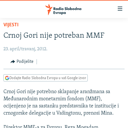
Dostupni
linkovi
Pređite
VIJESTI
na
VIJESTI
Crnoj Gori nije potreban MMF
glavni
BOSNA I HERCEGOVINA
sadržaj
23. april/travanj, 2012.
SRBIJA
Pređite
na
KOSOVO
Podijelite
glavnu
CRNA GORA
navigaciju
Dodajte Radio Slobodna Evropa u vaš Google izvor
Pređite
VIZUELNO
na
Crnoj Gori nije potrebno sklapanje aranžmana sa
PODCASTI
VIDEO
pretragu
Međunarodnim monetarnim fondom (MMF),
RAT U UKRAJINI
FOTOGALERIJE
ocijenjeno je na sastanku predstavnika te institucije i
KINA NA BALKANU
crnogorske delegacije u Vašingtonu, prenosi Mina.
INFOGRAFIKE
RSE PRIČE IZ SVIJETA
Direktor MMF-a za Evropu, Reza Mogadam