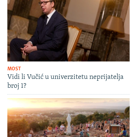
MOST
Vidi li Vučić u univerzitetu neprijatelja
broj 1?