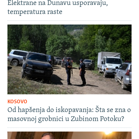
Elektrane na Dunavu usporavaju,
temperatura raste
KOSOVO
Od hapšenja do iskopavanja: Šta se zna o
masovnoj grobnici u Zubinom Potoku?