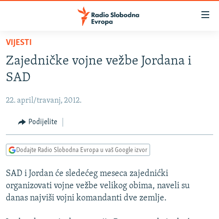
Dostupni
linkovi
Pređite
VIJESTI
na
VIJESTI
Zajedničke vojne vežbe Jordana i
glavni
BOSNA I HERCEGOVINA
sadržaj
SAD
SRBIJA
Pređite
na
22. april/travanj, 2012.
KOSOVO
glavnu
CRNA GORA
Podijelite
navigaciju
Pređite
VIZUELNO
na
Dodajte Radio Slobodna Evropa u vaš Google izvor
PODCASTI
VIDEO
pretragu
SAD i Jordan će sledećeg meseca zajednićki
RAT U UKRAJINI
FOTOGALERIJE
organizovati vojne vežbe velikog obima, naveli su
KINA NA BALKANU
INFOGRAFIKE
danas najviši vojni komandanti dve zemlje.
RSE PRIČE IZ SVIJETA