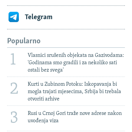
Telegram
Popularno
1
Vlasnici srušenih objekata na Gazivodama:
'Godinama smo gradili i za nekoliko sati
ostali bez svega'
2
Kurti u Zubinom Potoku: Iskopavanja bi
mogla trajati mjesecima, Srbija bi trebala
otvoriti arhive
3
Rusi u Crnoj Gori traže nove adrese nakon
uvođenja viza