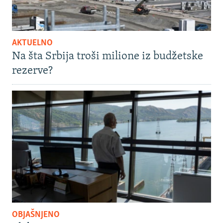
AKTUELNO
Na šta Srbija troši milione iz budžetske
rezerve?
OBJAŠNJENO