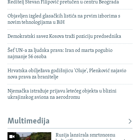
Reditelj Stevan Filipović pretučen u centru Beograda
Objavljen izgled glasačkih listića na prvim izborima s
novim tehnologijama u BiH
Demokratski savez Kosova traži poziciju predsednika
Šef UN-a za ljudska prava: Iran od marta pogubio
najmanje 56 osoba
Hrvatska obilježava godišnjicu 'Oluje', Plenković najavio
nova prava za branitelje
Njemačka istražuje prijavu letećeg objekta u blizini
ukrajinskog aviona na aerodromu
Multimedija
Rusija lansirala smrtonosnu