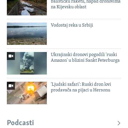
balističku raketu, napad dronovima
na Kijevsku oblast
Vodostaj reka u Srbiji
Ukrajinski dronovi pogodili 'ruski
Amazon' u blizini Sankt Peterburga
'Ljudski safari': Ruski dron lovi
prodavača na pijaci u Hersonu
Podcasti