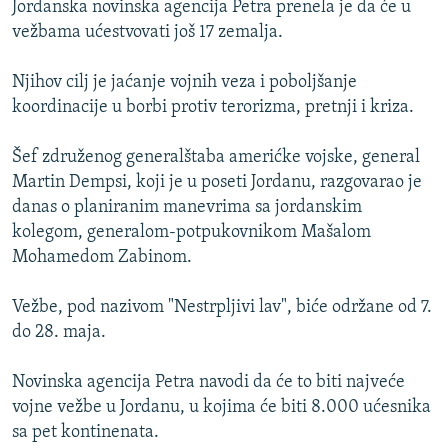
Jordanska novinska agencija Petra prenela je da će u
ISPRIČAJ MI
vežbama ućestvovati još 17 zemalja.
DNEVNO@RSE
Njihov cilj je jaćanje vojnih veza i poboljšanje
SPECIJALI RSE
koordinacije u borbi protiv terorizma, pretnji i kriza.
VIŠE OD NASLOVA
PRATITE NAS
Šef združenog generalštaba amerićke vojske, general
GENOCID U SREBRENICI
Martin Dempsi, koji je u poseti Jordanu, razgovarao je
POPLAVE I KLIZIŠTA U BIH 2024.
danas o planiranim manevrima sa jordanskim
kolegom, generalom-potpukovnikom Mašalom
TV LIBERTY
Sve RFE/RL stranice
Mohamedom Zabinom.
POST SCRIPTUM
Vežbe, pod nazivom "Nestrpljivi lav", biće održane od 7.
MOJA EVROPA
do 28. maja.
TRI DECENIJE OD RATA U BIH
SVE KARTE DEJTONA
Novinska agencija Petra navodi da će to biti najveće
vojne vežbe u Jordanu, u kojima će biti 8.000 ućesnika
NASTANAK I RASPAD JUGOSLAVIJE
sa pet kontinenata.