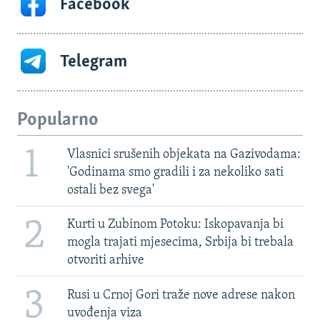
Facebook
Telegram
Popularno
1
Vlasnici srušenih objekata na Gazivodama:
'Godinama smo gradili i za nekoliko sati
ostali bez svega'
2
Kurti u Zubinom Potoku: Iskopavanja bi
mogla trajati mjesecima, Srbija bi trebala
otvoriti arhive
3
Rusi u Crnoj Gori traže nove adrese nakon
uvođenja viza