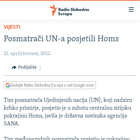
Dostupni
linkovi
Pređite
VIJESTI
na
VIJESTI
Posmatrači UN-a posjetili Homs
glavni
BOSNA I HERCEGOVINA
sadržaj
21. april/travanj, 2012.
SRBIJA
Pređite
na
KOSOVO
Podijelite
glavnu
CRNA GORA
navigaciju
Dodajte Radio Slobodna Evropa u vaš Google izvor
Pređite
VIZUELNO
na
Tim posmatrača Ujedinjenih nacija (UN), koji nadziru
PODCASTI
VIDEO
pretragu
krhko primirje, posjetio je u subotu centralnu sirijsku
RAT U UKRAJINI
FOTOGALERIJE
pokrajinu Homs, javila je državna novinska agencija
KINA NA BALKANU
SANA.
INFOGRAFIKE
RSE PRIČE IZ SVIJETA
Tim međunarodnih posmatrača posjetio je pokrajinu