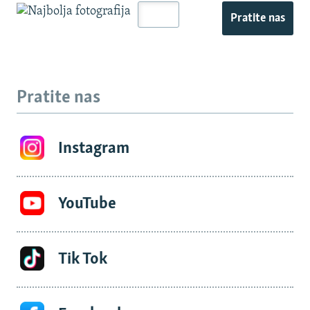
Pratite nas
Pratite nas
Instagram
YouTube
Tik Tok