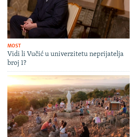
MOST
Vidi li Vučić u univerzitetu neprijatelja
broj 1?