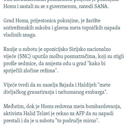
ISPRIČAJ MI
Homs i sastali su se s guvernerom, navodi SANA.
DNEVNO@RSE
Grad Homs, prijestonica pokrajine, je žarište
SPECIJALI RSE
antirežimskih sukoba i glavna meta topničkih napada
vladinih snaga.
VIŠE OD NASLOVA
PRATITE NAS
GENOCID U SREBRENICI
Ranije u subotu je opozicijsko Sirijsko nacionalno
vijeće (SNC) uputilo molbu posmatračima, koji su stigli
POPLAVE I KLIZIŠTA U BIH 2024.
prošle sedmice, da smjesta odu u grad "kako bi
TV LIBERTY
Sve RFE/RL stranice
spriječili zločine režima".
POST SCRIPTUM
Vijeće tvrdi da su naselja Bajada i Haldijeh "mete
MOJA EVROPA
divljačkog granatiranja i nehumanog embarga".
TRI DECENIJE OD RATA U BIH
Međutim, dok je Homs redovna meta bombardovanja,
SVE KARTE DEJTONA
aktivista Halid Telavi je rekao za AFP da su napadi
NASTANAK I RASPAD JUGOSLAVIJE
prestali i da je u subotu "to područje mirno".