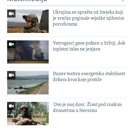
Ukrajina se oprašta od čovjeka koji
je vraćao poginule vojnike njihovim
porodicama
Vatrogasci gase požare u Srbiji, dok
toplotni talas ne jenjava
Dunav testira energetsku stabilnost
država kroz koje protiče
'Ovo je moj dom': Život pod ruskim
dronovima u Hersonu