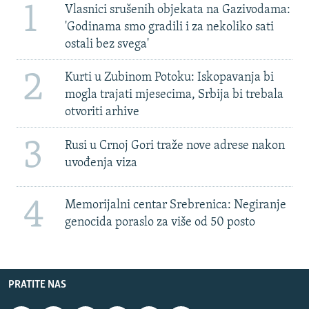
1
Vlasnici srušenih objekata na Gazivodama:
'Godinama smo gradili i za nekoliko sati
ostali bez svega'
2
Kurti u Zubinom Potoku: Iskopavanja bi
mogla trajati mjesecima, Srbija bi trebala
otvoriti arhive
3
Rusi u Crnoj Gori traže nove adrese nakon
uvođenja viza
4
Memorijalni centar Srebrenica: Negiranje
genocida poraslo za više od 50 posto
PRATITE NAS