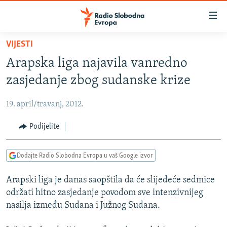
Dostupni
linkovi
Pređite
VIJESTI
na
VIJESTI
Arapska liga najavila vanredno
glavni
BOSNA I HERCEGOVINA
sadržaj
zasjedanje zbog sudanske krize
SRBIJA
Pređite
na
19. april/travanj, 2012.
KOSOVO
glavnu
CRNA GORA
Podijelite
navigaciju
Pređite
VIZUELNO
na
Dodajte Radio Slobodna Evropa u vaš Google izvor
PODCASTI
VIDEO
pretragu
Arapski liga je danas saopštila da će slijedeće sedmice
RAT U UKRAJINI
FOTOGALERIJE
održati hitno zasjedanje povodom sve intenzivnijeg
KINA NA BALKANU
INFOGRAFIKE
nasilja između Sudana i Južnog Sudana.
RSE PRIČE IZ SVIJETA