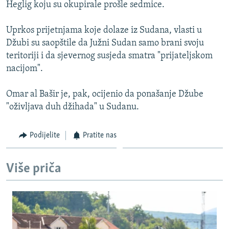
Heglig koju su okupirale prošle sedmice.
Uprkos prijetnjama koje dolaze iz Sudana, vlasti u
Džubi su saopštile da Južni Sudan samo brani svoju
teritoriji i da sjevernog susjeda smatra "prijateljskom
nacijom".
Omar al Bašir je, pak, ocijenio da ponašanje Džube
"oživljava duh džihada" u Sudanu.
Podijelite
Pratite nas
Više priča