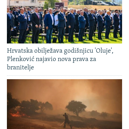
Hrvatska obilježava godišnjicu 'Oluje',
Plenković najavio nova prava za
branitelje