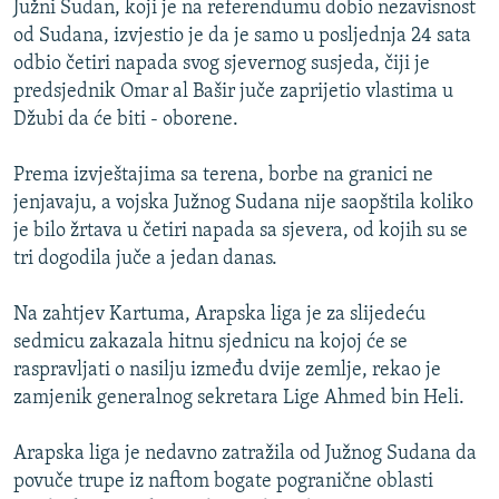
Južni Sudan, koji je na referendumu dobio nezavisnost
ISPRIČAJ MI
od Sudana, izvjestio je da je samo u posljednja 24 sata
DNEVNO@RSE
odbio četiri napada svog sjevernog susjeda, čiji je
predsjednik Omar al Bašir juče zaprijetio vlastima u
SPECIJALI RSE
Džubi da će biti - oborene.
VIŠE OD NASLOVA
PRATITE NAS
Prema izvještajima sa terena, borbe na granici ne
GENOCID U SREBRENICI
jenjavaju, a vojska Južnog Sudana nije saopštila koliko
POPLAVE I KLIZIŠTA U BIH 2024.
je bilo žrtava u četiri napada sa sjevera, od kojih su se
tri dogodila juče a jedan danas.
TV LIBERTY
Sve RFE/RL stranice
POST SCRIPTUM
Na zahtjev Kartuma, Arapska liga je za slijedeću
sedmicu zakazala hitnu sjednicu na kojoj će se
MOJA EVROPA
raspravljati o nasilju između dvije zemlje, rekao je
TRI DECENIJE OD RATA U BIH
zamjenik generalnog sekretara Lige Ahmed bin Heli.
SVE KARTE DEJTONA
Arapska liga je nedavno zatražila od Južnog Sudana da
NASTANAK I RASPAD JUGOSLAVIJE
povuče trupe iz naftom bogate pogranične oblasti