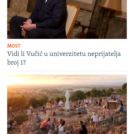
MOST
Vidi li Vučić u univerzitetu neprijatelja
broj 1?