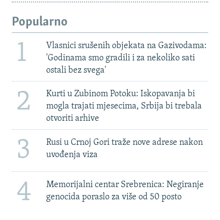
Popularno
1
Vlasnici srušenih objekata na Gazivodama:
'Godinama smo gradili i za nekoliko sati
ostali bez svega'
2
Kurti u Zubinom Potoku: Iskopavanja bi
mogla trajati mjesecima, Srbija bi trebala
otvoriti arhive
3
Rusi u Crnoj Gori traže nove adrese nakon
uvođenja viza
4
Memorijalni centar Srebrenica: Negiranje
genocida poraslo za više od 50 posto