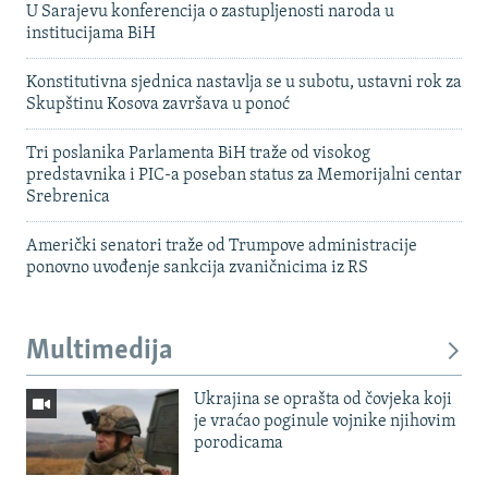
U Sarajevu konferencija o zastupljenosti naroda u
institucijama BiH
Konstitutivna sjednica nastavlja se u subotu, ustavni rok za
Skupštinu Kosova završava u ponoć
Tri poslanika Parlamenta BiH traže od visokog
predstavnika i PIC-a poseban status za Memorijalni centar
Srebrenica
Američki senatori traže od Trumpove administracije
ponovno uvođenje sankcija zvaničnicima iz RS
Multimedija
Ukrajina se oprašta od čovjeka koji
je vraćao poginule vojnike njihovim
porodicama