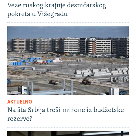
Veze ruskog krajnje desničarskog
pokreta u Višegradu
AKTUELNO
Na šta Srbija troši milione iz budžetske
rezerve?