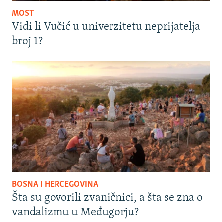
MOST
Vidi li Vučić u univerzitetu neprijatelja
broj 1?
BOSNA I HERCEGOVINA
Šta su govorili zvaničnici, a šta se zna o
vandalizmu u Međugorju?