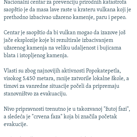
Nacionalni centar za prevenciju prirodnih katastrofa
ISPRIČAJ MI
saopštio je da masa lave raste u krateru vulkana koji je
DNEVNO@RSE
prethodno izbacivao užareno kamenje, paru i pepeo.
SPECIJALI RSE
Centar je saopštio da bi vulkan mogao da izazove još
VIŠE OD NASLOVA
jače eksplozije koje bi rezultirale izbacivanjem
PRATITE NAS
užarenog kamenja na veliku udaljenost i bujicama
GENOCID U SREBRENICI
blata i istopljenog kamenja.
POPLAVE I KLIZIŠTA U BIH 2024.
Vlasti su zbog najnovijih aktivnosti Popokatepetla,
TV LIBERTY
Sve RFE/RL stranice
visokog 5.450 metara, ranije zatvorile lokalne škole, a
POST SCRIPTUM
timovi za vanredne situacije počeli da pripremaju
stanovništvo za evakuaciju.
MOJA EVROPA
TRI DECENIJE OD RATA U BIH
Nivo pripravnosti trenutno je u takozvanoj "žutoj fazi",
SVE KARTE DEJTONA
a sledeća je "crvena faza" koja bi značila početak
evakucije.
NASTANAK I RASPAD JUGOSLAVIJE