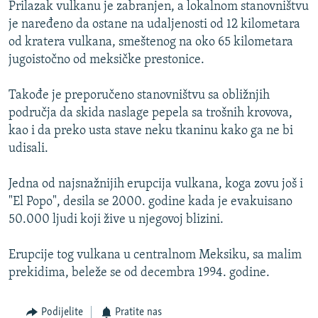
Prilazak vulkanu je zabranjen, a lokalnom stanovništvu
je naređeno da ostane na udaljenosti od 12 kilometara
od kratera vulkana, smeštenog na oko 65 kilometara
jugoistočno od meksičke prestonice.
Takođe je preporučeno stanovništvu sa obližnjih
područja da skida naslage pepela sa trošnih krovova,
kao i da preko usta stave neku tkaninu kako ga ne bi
udisali.
Jedna od najsnažnijih erupcija vulkana, koga zovu još i
"El Popo", desila se 2000. godine kada je evakuisano
50.000 ljudi koji žive u njegovoj blizini.
Erupcije tog vulkana u centralnom Meksiku, sa malim
prekidima, beleže se od decembra 1994. godine.
Podijelite
Pratite nas