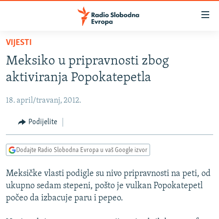
Dostupni
linkovi
Pređite
VIJESTI
na
VIJESTI
Meksiko u pripravnosti zbog
glavni
BOSNA I HERCEGOVINA
sadržaj
aktiviranja Popokatepetla
SRBIJA
Pređite
na
18. april/travanj, 2012.
KOSOVO
glavnu
CRNA GORA
Podijelite
navigaciju
Pređite
VIZUELNO
na
Dodajte Radio Slobodna Evropa u vaš Google izvor
PODCASTI
VIDEO
pretragu
Meksičke vlasti podigle su nivo pripravnosti na peti, od
RAT U UKRAJINI
FOTOGALERIJE
ukupno sedam stepeni, pošto je vulkan Popokatepetl
KINA NA BALKANU
INFOGRAFIKE
počeo da izbacuje paru i pepeo.
RSE PRIČE IZ SVIJETA