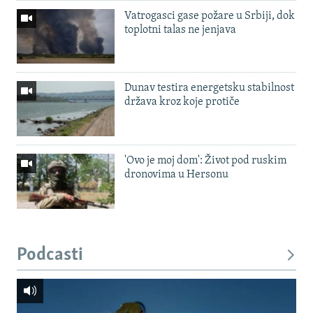
Vatrogasci gase požare u Srbiji, dok
toplotni talas ne jenjava
Dunav testira energetsku stabilnost
država kroz koje protiče
'Ovo je moj dom': Život pod ruskim
dronovima u Hersonu
Podcasti