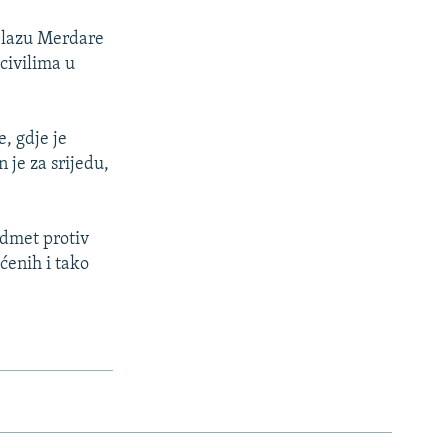
relazu Merdare
 civilima u
e, gdje je
 je za srijedu,
edmet protiv
ećenih i tako