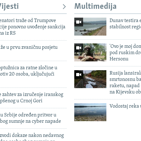
ijesti
Multimedija
enatori traže od Trumpove
Dunav testira
cije ponovno uvođenje sankcija
stabilnost reg
ma iz RS
'Ovo je moj dom
iže u prvu zvaničnu posjetu
pod ruskim dr
Hersonu
ptužnica za ratne zločine u
Rusija lansiral
otiv 20 osoba, uključujući
smrtonosnu ba
raketu, napad
na Kijevsku ob
 zahtev za izručenje iranskog
pšenog u Crnoj Gori
Vodostaj reka 
u Srbije određen pritvor u
zbog sumnje na cyber napade
 izvodi dokaze nakon nedavnog