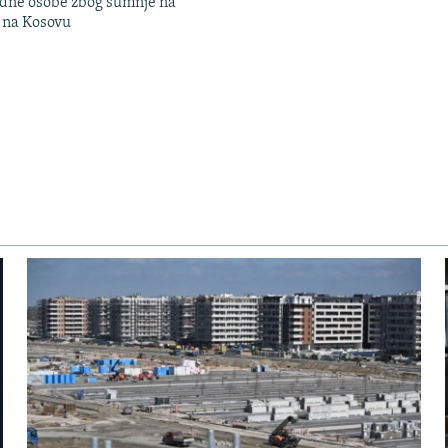
edne osobe zbog sumnje na
n na Kosovu