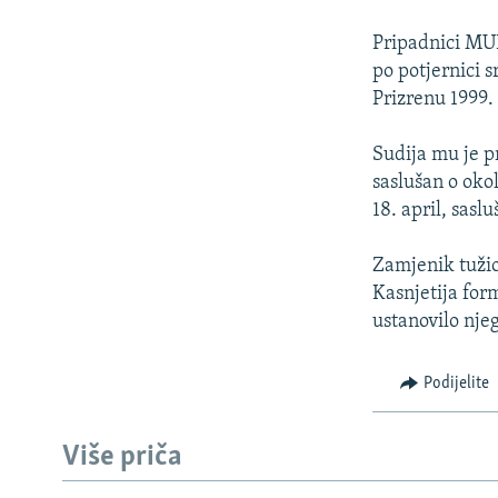
ISPRIČAJ MI
DNEVNO@RSE
Pripadnici MUP
po potjernici s
SPECIJALI RSE
Prizrenu 1999.
VIŠE OD NASLOVA
Sudija mu je pr
GENOCID U SREBRENICI
saslušan o oko
POPLAVE I KLIZIŠTA U BIH 2024.
18. april, sasl
TV LIBERTY
Zamjenik tužio
POST SCRIPTUM
Kasnjetija form
ustanovilo nje
MOJA EVROPA
TRI DECENIJE OD RATA U BIH
Podijelite
SVE KARTE DEJTONA
NASTANAK I RASPAD JUGOSLAVIJE
Više priča