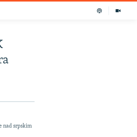
K
ra
e nad srpskim