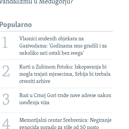
vandalizmu u Međugorju?
Popularno
1
Vlasnici srušenih objekata na
Gazivodama: 'Godinama smo gradili i za
nekoliko sati ostali bez svega'
2
Kurti u Zubinom Potoku: Iskopavanja bi
mogla trajati mjesecima, Srbija bi trebala
otvoriti arhive
3
Rusi u Crnoj Gori traže nove adrese nakon
uvođenja viza
4
Memorijalni centar Srebrenica: Negiranje
genocida poraslo za više od 50 posto