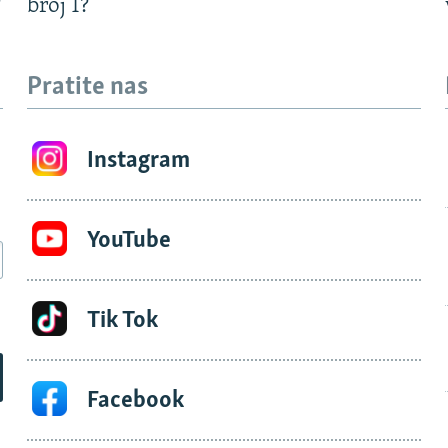
?
broj 1?
Pratite nas
Instagram
YouTube
Tik Tok
Facebook