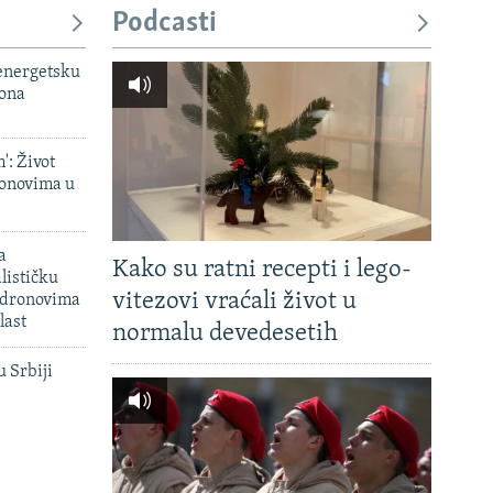
Podcasti
 energetsku
iona
': Život
onovima u
a
Kako su ratni recepti i lego-
lističku
vitezovi vraćali život u
 dronovima
last
normalu devedesetih
u Srbiji