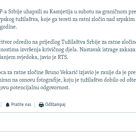
-a Srbije uhapsili su Kasnjetija u subotu na graničnom p
rpskog tužilaštva, koje ga tereti za ratni zločin nad srpskim
 godine.
itvor odredio na prijedlog Tužilaštva Srbije za ratne zločin
lnostima izvršenja krivičnog djela. Nastavak istrage zakazan
ušanjem svjedoka, javio je RTS.
ca za ratne zločine Bruno Vekarić izjavio je ranije da je pr
iran na osnovu fotografije, koju je tužilaštvo dobilo od ošt
govu potencijalnu odgovornost.
Pratite nas
Odštampaj