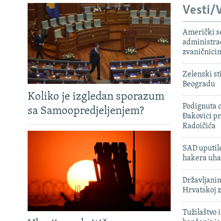
Vesti/V
Američki s
administra
zvaničnici
Zelenski st
Beogradu
Koliko je izgledan sporazum
Podignuta o
sa Samoopredjeljenjem?
Đakovici pr
Radoičića
SAD uputile
hakera uha
Državljanin
Hrvatskoj 
Tužilaštvo