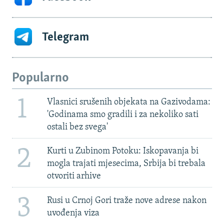
Telegram
Popularno
1
Vlasnici srušenih objekata na Gazivodama:
'Godinama smo gradili i za nekoliko sati
ostali bez svega'
2
Kurti u Zubinom Potoku: Iskopavanja bi
mogla trajati mjesecima, Srbija bi trebala
otvoriti arhive
3
Rusi u Crnoj Gori traže nove adrese nakon
uvođenja viza