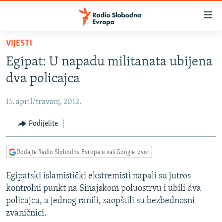
Dostupni
linkovi
Pređite
VIJESTI
na
VIJESTI
Egipat: U napadu militanata ubijena
glavni
BOSNA I HERCEGOVINA
sadržaj
dva policajca
SRBIJA
Pređite
na
15. april/travanj, 2012.
KOSOVO
glavnu
CRNA GORA
Podijelite
navigaciju
Pređite
VIZUELNO
na
Dodajte Radio Slobodna Evropa u vaš Google izvor
PODCASTI
VIDEO
pretragu
Egipatski islamistički ekstremisti napali su jutros
RAT U UKRAJINI
FOTOGALERIJE
kontrolni punkt na Sinajskom poluostrvu i ubili dva
KINA NA BALKANU
INFOGRAFIKE
policajca, a jednog ranili, saopštili su bezbednosni
zvaničnici.
RSE PRIČE IZ SVIJETA