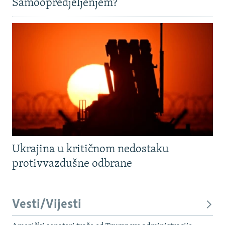
Samoopredjeljenjem?
Ukrajina u kritičnom nedostaku
protivvazdušne odbrane
Vesti/Vijesti