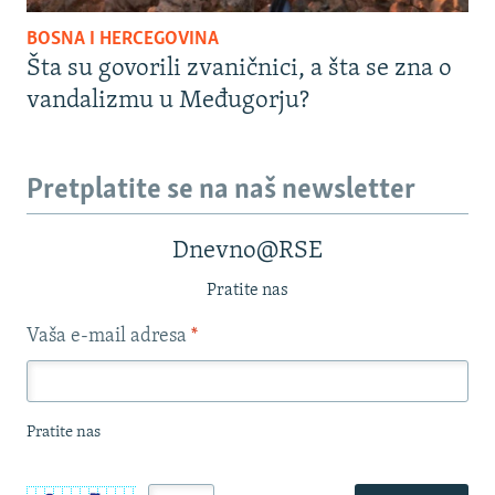
BOSNA I HERCEGOVINA
Šta su govorili zvaničnici, a šta se zna o
vandalizmu u Međugorju?
Pretplatite se na naš newsletter
Dnevno@RSE
Pratite nas
Vaša e-mail adresa
*
Pratite nas