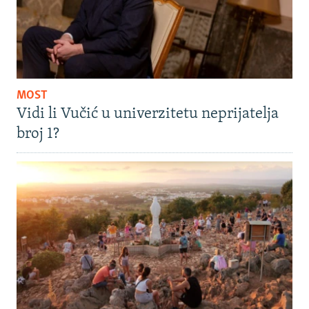
MOST
Vidi li Vučić u univerzitetu neprijatelja
broj 1?