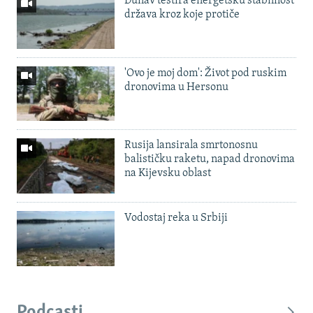
Dunav testira energetsku stabilnost
država kroz koje protiče
'Ovo je moj dom': Život pod ruskim
dronovima u Hersonu
Rusija lansirala smrtonosnu
balističku raketu, napad dronovima
na Kijevsku oblast
Vodostaj reka u Srbiji
Podcasti