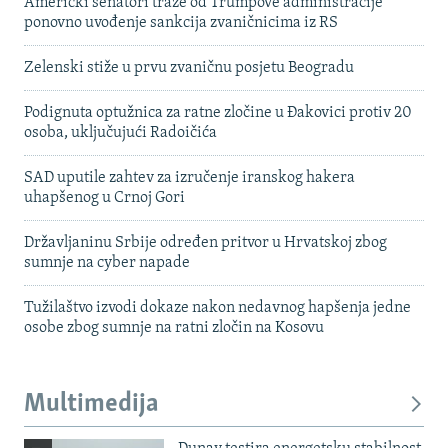
Američki senatori traže od Trumpove administracije
ponovno uvođenje sankcija zvaničnicima iz RS
Zelenski stiže u prvu zvaničnu posjetu Beogradu
Podignuta optužnica za ratne zločine u Đakovici protiv 20
osoba, uključujući Radoičića
SAD uputile zahtev za izručenje iranskog hakera
uhapšenog u Crnoj Gori
Državljaninu Srbije određen pritvor u Hrvatskoj zbog
sumnje na cyber napade
Tužilaštvo izvodi dokaze nakon nedavnog hapšenja jedne
osobe zbog sumnje na ratni zločin na Kosovu
Multimedija