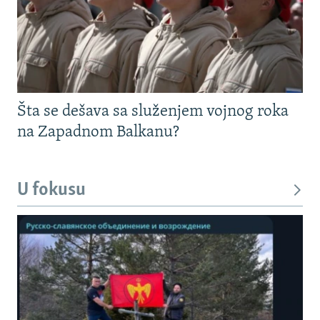
Šta se dešava sa služenjem vojnog roka
na Zapadnom Balkanu?
U fokusu