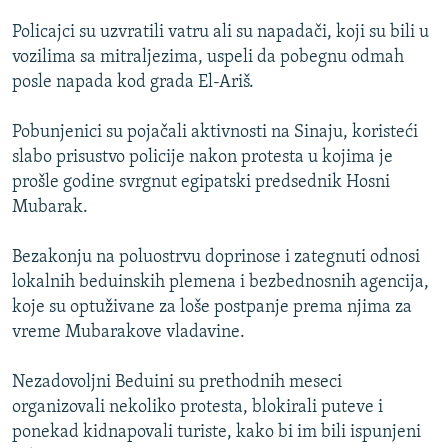
ISPRIČAJ MI
Policajci su uzvratili vatru ali su napadači, koji su bili u
DNEVNO@RSE
vozilima sa mitraljezima, uspeli da pobegnu odmah
posle napada kod grada El-Ariš.
SPECIJALI RSE
VIŠE OD NASLOVA
Pobunjenici su pojačali aktivnosti na Sinaju, koristeći
PRATITE NAS
slabo prisustvo policije nakon protesta u kojima je
GENOCID U SREBRENICI
prošle godine svrgnut egipatski predsednik Hosni
POPLAVE I KLIZIŠTA U BIH 2024.
Mubarak.
TV LIBERTY
Sve RFE/RL stranice
Bezakonju na poluostrvu doprinose i zategnuti odnosi
POST SCRIPTUM
lokalnih beduinskih plemena i bezbednosnih agencija,
koje su optuživane za loše postpanje prema njima za
MOJA EVROPA
vreme Mubarakove vladavine.
TRI DECENIJE OD RATA U BIH
SVE KARTE DEJTONA
Nezadovoljni Beduini su prethodnih meseci
organizovali nekoliko protesta, blokirali puteve i
NASTANAK I RASPAD JUGOSLAVIJE
ponekad kidnapovali turiste, kako bi im bili ispunjeni