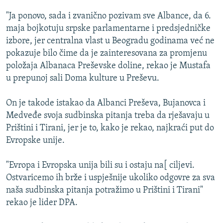
ISPRIČAJ MI
"Ja ponovo, sada i zvanično pozivam sve Albance, da 6.
DNEVNO@RSE
maja bojkotuju srpske parlamentarne i predsjedničke
izbore, jer centralna vlast u Beogradu godinama već ne
SPECIJALI RSE
pokazuje bilo čime da je zainteresovana za promjenu
VIŠE OD NASLOVA
položaja Albanaca Preševske doline, rekao je Mustafa
PRATITE NAS
u prepunoj sali Doma kulture u Preševu.
GENOCID U SREBRENICI
POPLAVE I KLIZIŠTA U BIH 2024.
On je takode istakao da Albanci Preševa, Bujanovca i
Medveđe svoja sudbinska pitanja treba da rješavaju u
TV LIBERTY
Sve RFE/RL stranice
Prištini i Tirani, jer je to, kako je rekao, najkraći put do
POST SCRIPTUM
Evropske unije.
MOJA EVROPA
"Evropa i Evropska unija bili su i ostaju na[ ciljevi.
TRI DECENIJE OD RATA U BIH
Ostvaricemo ih brže i uspješnije ukoliko odgovre za sva
SVE KARTE DEJTONA
naša sudbinska pitanja potražimo u Prištini i Tirani"
rekao je lider DPA.
NASTANAK I RASPAD JUGOSLAVIJE