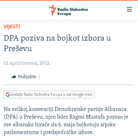
Dostupni
linkovi
Pređite
VIJESTI
na
VIJESTI
DPA poziva na bojkot izbora u
glavni
BOSNA I HERCEGOVINA
sadržaj
Preševu
SRBIJA
Pređite
na
13. april/travanj, 2012.
KOSOVO
glavnu
CRNA GORA
Podijelite
navigaciju
Pređite
VIZUELNO
na
Dodajte Radio Slobodna Evropa u vaš Google izvor
PODCASTI
VIDEO
pretragu
Na velikoj konvenciji Demokratske partije Albanaca
RAT U UKRAJINI
FOTOGALERIJE
(DPA) u Preševu, njen lider Ragmi Mustafa pozvao je
KINA NA BALKANU
INFOGRAFIKE
sve albanske birače da 6. maja bojkotuju srpske
parlamentarne i predsjedničke izbore.
RSE PRIČE IZ SVIJETA