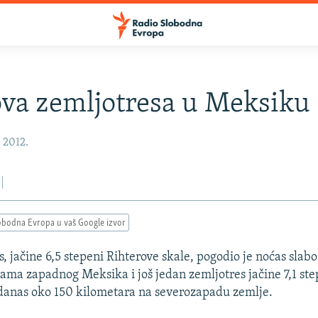
va zemljotresa u Meksiku
, 2012.
obodna Evropa u vaš Google izvor
, jačine 6,5 stepeni Rihterove skale, pogodio je noćas slab
nama zapadnog Meksika i još jedan zemljotres jačine 7,1 st
 danas oko 150 kilometara na severozapadu zemlje.