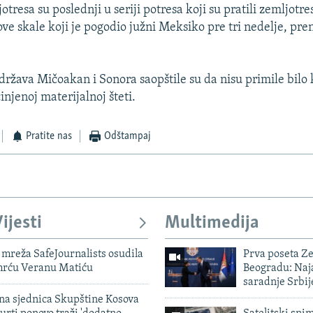
tresa su poslednji u seriji potresa koji su pratili zemljotres
ve skale koji je pogodio južni Meksiko pre tri nedelje, pren
 država Mičoakan i Sonora saopštile su da nisu primile bilo
činjenoj materijalnoj šteti.
Pratite nas
Odštampaj
ijesti
Multimedija
mreža SafeJournalists osudila
Prva poseta Z
smrću Veranu Matiću
Beogradu: Naja
saradnje Srbij
vna sjednica Skupštine Kosova