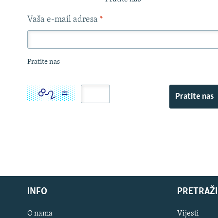
Vaša e-mail adresa
*
Pratite nas
Pratite nas
INFO
PRETRAŽI
O nama
Vijesti