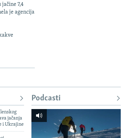
 jačine 7,4
ela je agencija
 kakve
Podcasti
elenskog
va jačanja
e i Ukrajine