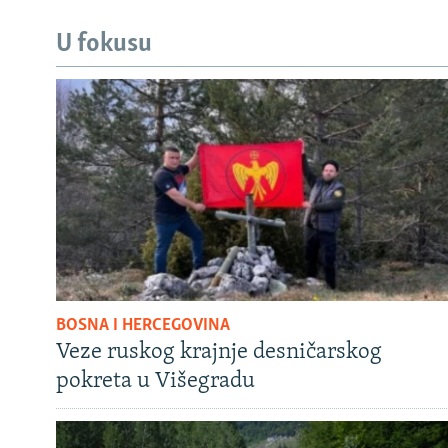
U fokusu
BOSNA I HERCEGOVINA
Veze ruskog krajnje desničarskog
pokreta u Višegradu