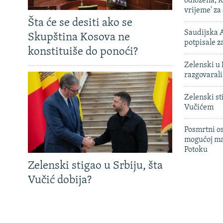
odložena, K
vrijeme' za
Šta će se desiti ako se
Saudijska A
Skupština Kosova ne
potpisale 
konstituiše do ponoći?
Zelenski u 
razgovarali
Zelenski st
Vučićem
Posmrtni os
mogućoj ma
Potoku
Zelenski stigao u Srbiju, šta
Vučić dobija?