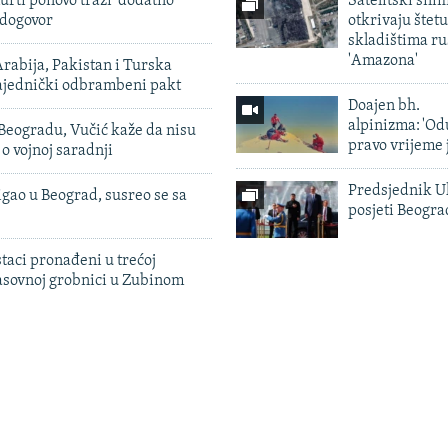
urti ponovo traži 'dodatno
Satelitski sni
 dogovor
otkrivaju štetu
skladištima r
'Amazona'
rabija, Pakistan i Turska
zajednički odbrambeni pakt
Doajen bh.
alpinizma: 'Od
Beogradu, Vučić kaže da nisu
pravo vrijeme 
 o vojnoj saradnji
Predsjednik U
igao u Beograd, susreo se sa
posjeti Beogr
taci pronađeni u trećoj
sovnoj grobnici u Zubinom