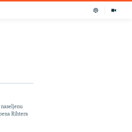
o naseljenu
epena Rihtera