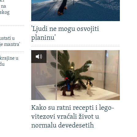
mci
 na
uskog
'Ljudi ne mogu osvojiti
planinu'
ustati u
je mantra'
krajine u
adu
Kako su ratni recepti i lego-
vitezovi vraćali život u
normalu devedesetih