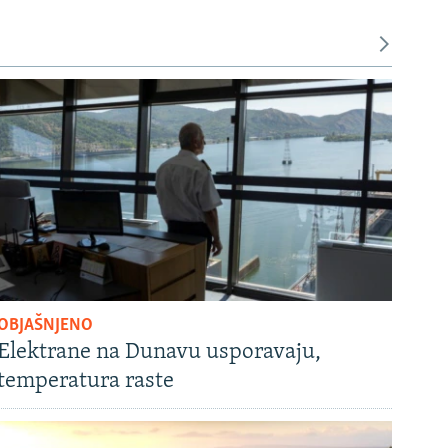
OBJAŠNJENO
Elektrane na Dunavu usporavaju,
temperatura raste