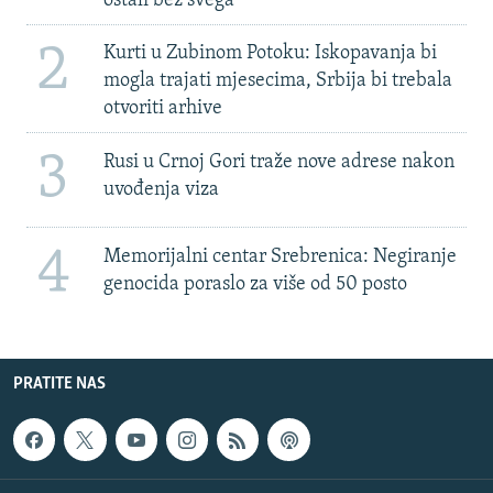
ostali bez svega'
2
Kurti u Zubinom Potoku: Iskopavanja bi
mogla trajati mjesecima, Srbija bi trebala
otvoriti arhive
3
Rusi u Crnoj Gori traže nove adrese nakon
uvođenja viza
4
Memorijalni centar Srebrenica: Negiranje
genocida poraslo za više od 50 posto
PRATITE NAS