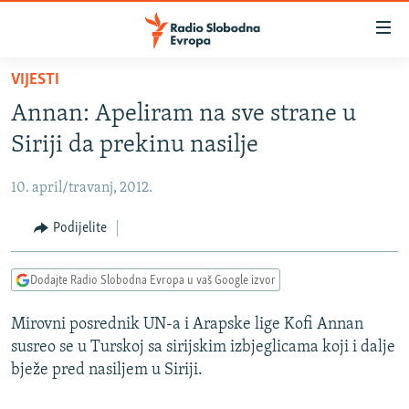
Dostupni
linkovi
Pređite
VIJESTI
na
VIJESTI
Annan: Apeliram na sve strane u
glavni
BOSNA I HERCEGOVINA
sadržaj
Siriji da prekinu nasilje
SRBIJA
Pređite
na
10. april/travanj, 2012.
KOSOVO
glavnu
CRNA GORA
Podijelite
navigaciju
Pređite
VIZUELNO
na
Dodajte Radio Slobodna Evropa u vaš Google izvor
PODCASTI
VIDEO
pretragu
Mirovni posrednik UN-a i Arapske lige Kofi Annan
RAT U UKRAJINI
FOTOGALERIJE
susreo se u Turskoj sa sirijskim izbjeglicama koji i dalje
KINA NA BALKANU
INFOGRAFIKE
bježe pred nasiljem u Siriji.
RSE PRIČE IZ SVIJETA