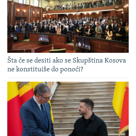
Šta će se desiti ako se Skupština Kosova
ne konstituiše do ponoći?