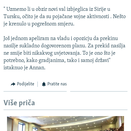
ISPRIČAJ MI
" Uzmemo li u obzir novi val izbjeglica iz Sirije u
DNEVNO@RSE
Tursku, očito je da su pojačane vojne aktivnosti . Nešto
je krenulo u pogrešnom smjeru.
SPECIJALI RSE
VIŠE OD NASLOVA
Još jednom apeliram na vladu i opozicju da prekinu
PRATITE NAS
nasilje sukladno dogovorenom planu. Za prekid nasilja
GENOCID U SREBRENICI
ne smije biti nikakvog uvjetovanja. To je ono što je
POPLAVE I KLIZIŠTA U BIH 2024.
potrebno, kako gradjanima, tako i samoj državi"
istaknuo je Annan.
TV LIBERTY
Sve RFE/RL stranice
POST SCRIPTUM
Podijelite
Pratite nas
MOJA EVROPA
TRI DECENIJE OD RATA U BIH
Više priča
SVE KARTE DEJTONA
NASTANAK I RASPAD JUGOSLAVIJE