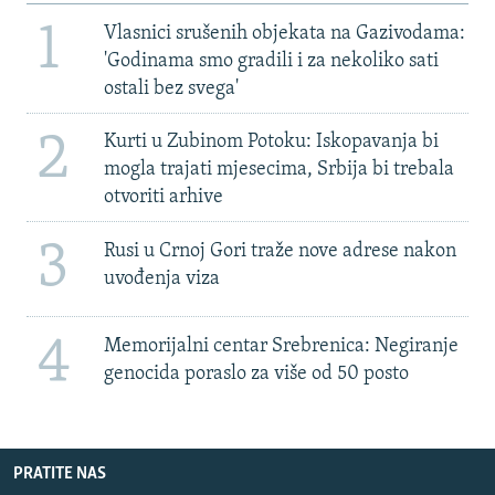
1
Vlasnici srušenih objekata na Gazivodama:
'Godinama smo gradili i za nekoliko sati
ostali bez svega'
2
Kurti u Zubinom Potoku: Iskopavanja bi
mogla trajati mjesecima, Srbija bi trebala
otvoriti arhive
3
Rusi u Crnoj Gori traže nove adrese nakon
uvođenja viza
4
Memorijalni centar Srebrenica: Negiranje
genocida poraslo za više od 50 posto
PRATITE NAS