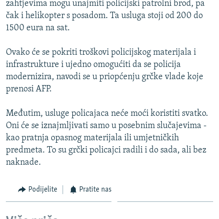
zahtjevima mogu unajmiti policijski patrolni brod, pa
ISPRIČAJ MI
čak i helikopter s posadom. Ta usluga stoji od 200 do
DNEVNO@RSE
1500 eura na sat.
SPECIJALI RSE
Ovako će se pokriti troškovi policijskog materijala i
VIŠE OD NASLOVA
infrastrukture i ujedno omogućiti da se policija
PRATITE NAS
modernizira, navodi se u priopćenju grčke vlade koje
GENOCID U SREBRENICI
prenosi AFP.
POPLAVE I KLIZIŠTA U BIH 2024.
Međutim, usluge policajaca neće moći koristiti svatko.
TV LIBERTY
Sve RFE/RL stranice
Oni će se iznajmljivati samo u posebnim slučajevima -
POST SCRIPTUM
kao pratnja opasnog materijala ili umjetničkih
predmeta. To su grčki policajci radili i do sada, ali bez
MOJA EVROPA
naknade.
TRI DECENIJE OD RATA U BIH
SVE KARTE DEJTONA
Podijelite
Pratite nas
NASTANAK I RASPAD JUGOSLAVIJE