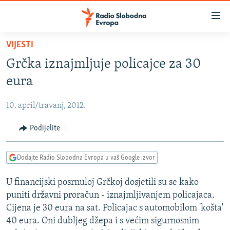
Dostupni
linkovi
Pređite
VIJESTI
na
VIJESTI
Grčka iznajmljuje policajce za 30
glavni
BOSNA I HERCEGOVINA
sadržaj
eura
SRBIJA
Pređite
na
10. april/travanj, 2012.
KOSOVO
glavnu
CRNA GORA
Podijelite
navigaciju
Pređite
VIZUELNO
na
Dodajte Radio Slobodna Evropa u vaš Google izvor
PODCASTI
VIDEO
pretragu
U financijski posrnuloj Grčkoj dosjetili su se kako
RAT U UKRAJINI
FOTOGALERIJE
puniti državni proračun - iznajmljivanjem policajaca.
KINA NA BALKANU
INFOGRAFIKE
Cijena je 30 eura na sat. Policajac s automobilom 'košta'
40 eura. Oni dubljeg džepa i s većim sigurnosnim
RSE PRIČE IZ SVIJETA