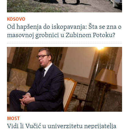
KOSOVO
Od hapšenja do iskopavanja: Šta se zna o
masovnoj grobnici u Zubinom Potoku?
MOST
Vidi li Vučić u univerzitetu neprijatelja