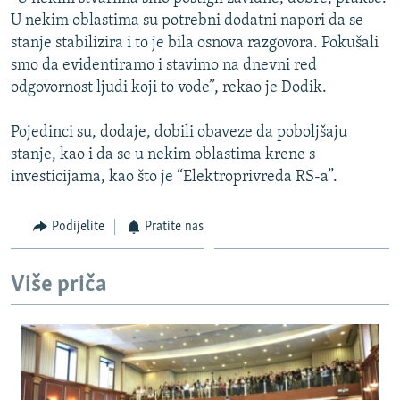
ISPRIČAJ MI
U nekim oblastima su potrebni dodatni napori da se
stanje stabilizira i to je bila osnova razgovora. Pokušali
DNEVNO@RSE
smo da evidentiramo i stavimo na dnevni red
SPECIJALI RSE
odgovornost ljudi koji to vode”, rekao je Dodik.
VIŠE OD NASLOVA
PRATITE NAS
Pojedinci su, dodaje, dobili obaveze da poboljšaju
GENOCID U SREBRENICI
stanje, kao i da se u nekim oblastima krene s
investicijama, kao što je “Elektroprivreda RS-a”.
POPLAVE I KLIZIŠTA U BIH 2024.
TV LIBERTY
Sve RFE/RL stranice
Podijelite
Pratite nas
POST SCRIPTUM
MOJA EVROPA
Više priča
TRI DECENIJE OD RATA U BIH
SVE KARTE DEJTONA
NASTANAK I RASPAD JUGOSLAVIJE