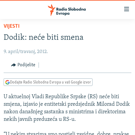
Dostupni
linkovi
Pređite
VIJESTI
na
VIJESTI
Dodik: neće biti smena
glavni
BOSNA I HERCEGOVINA
sadržaj
9. april/travanj, 2012.
SRBIJA
Pređite
na
KOSOVO
Podijelite
glavnu
CRNA GORA
navigaciju
Dodajte Radio Slobodna Evropa u vaš Google izvor
Pređite
VIZUELNO
na
U aktuelnoj Vladi Republike Srpske (RS) neće biti
PODCASTI
VIDEO
pretragu
smjena, izjavio je entitetski predsjednik Milorad Dodik
RAT U UKRAJINI
FOTOGALERIJE
nakon današnjeg sastanka s ministrima i direktorima
KINA NA BALKANU
nekih javnih preduzeća u RS-u.
INFOGRAFIKE
RSE PRIČE IZ SVIJETA
“U nekim stvarima smo postigli zavidne, dobre, prakse.