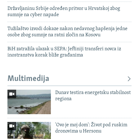
Državljaninu Srbije određen pritvor u Hrvatskoj zbog
sumnje na cyber napade
Tužilaštvo izvodi dokaze nakon nedavnog hapšenja jedne
osobe zbog sumnje na ratni zločin na Kosovu
BiH zatražila ulazak u SEPA: Jeftiniji transferi novca iz
inostranstva korak bliže građanima
Multimedija
Dunav testira energetsku stabilnost
regiona
'Ovo je moj dom': Život pod ruskim
dronovima u Hersonu