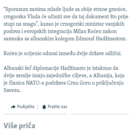
ISPRIČAJ MI
“Sporazum zanima mlade ljude sa obije strane granice,
DNEVNO@RSE
crngorska Vlada će učiniti sve da taj dokument što prije
stupi na snagu”, kazao je crnogorski ministar vanjskih
SPECIJALI RSE
poslova i evropskih integracija Milan Roćen nakon
VIŠE OD NASLOVA
sastanka sa albanskim kolegom Edmond Hadžinastom.
PRATITE NAS
GENOCID U SREBRENICI
Roćen je ocijenio odnosi između dvije države odlični.
POPLAVE I KLIZIŠTA U BIH 2024.
Albanski šef diplomacije Hadžinasto je istaknuo da
TV LIBERTY
Sve RFE/RL stranice
dvije zemlje imaju zajedničke ciljeve, a Albanija, koja
POST SCRIPTUM
je članica NATO-a podržava Crnu Goru u priključenju
Savezu.
MOJA EVROPA
TRI DECENIJE OD RATA U BIH
Podijelite
Pratite nas
SVE KARTE DEJTONA
NASTANAK I RASPAD JUGOSLAVIJE
Više priča