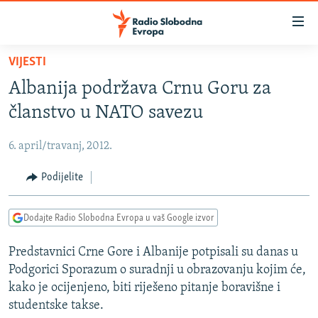
Dostupni
linkovi
Pređite
VIJESTI
na
VIJESTI
Albanija podržava Crnu Goru za
glavni
BOSNA I HERCEGOVINA
sadržaj
članstvo u NATO savezu
SRBIJA
Pređite
na
6. april/travanj, 2012.
KOSOVO
glavnu
CRNA GORA
Podijelite
navigaciju
Pređite
VIZUELNO
na
Dodajte Radio Slobodna Evropa u vaš Google izvor
PODCASTI
VIDEO
pretragu
Predstavnici Crne Gore i Albanije potpisali su danas u
RAT U UKRAJINI
FOTOGALERIJE
Podgorici Sporazum o suradnji u obrazovanju kojim će,
KINA NA BALKANU
INFOGRAFIKE
kako je ocijenjeno, biti riješeno pitanje boravišne i
studentske takse.
RSE PRIČE IZ SVIJETA