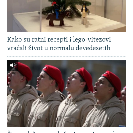
Kako su ratni recepti i lego-vitezovi
vraćali život u normalu devedesetih