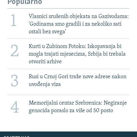
Popularno
1
Vlasnici srušenih objekata na Gazivodama:
'Godinama smo gradili i za nekoliko sati
ostali bez svega'
2
Kurti u Zubinom Potoku: Iskopavanja bi
mogla trajati mjesecima, Srbija bi trebala
otvoriti arhive
3
Rusi u Crnoj Gori traže nove adrese nakon
uvođenja viza
4
Memorijalni centar Srebrenica: Negiranje
genocida poraslo za više od 50 posto