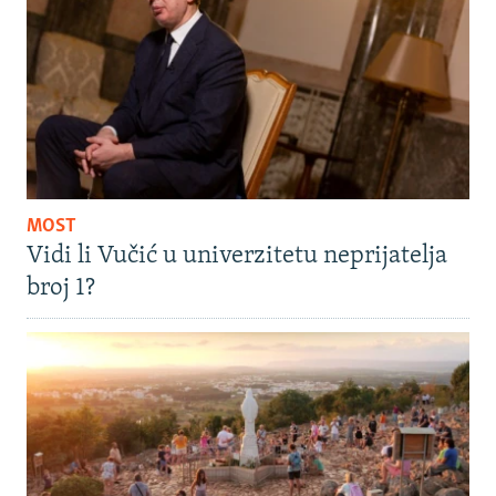
MOST
Vidi li Vučić u univerzitetu neprijatelja
broj 1?