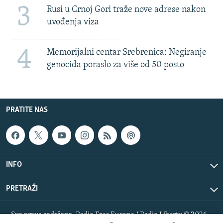
3
Rusi u Crnoj Gori traže nove adrese nakon
uvođenja viza
4
Memorijalni centar Srebrenica: Negiranje
genocida poraslo za više od 50 posto
PRATITE NAS
INFO
PRETRAŽI
Sva prava zadržana. Radio Free Europe / Radio Liberty © 2026