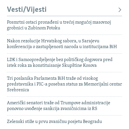
Vesti/Vijesti
Posmrtni ostaci pronađeni u trećoj mogućoj masovnoj
grobnici u Zubinom Potoku
Nakon rezolucije Hrvatskog sabora, u Sarajevu
konferencija o zastupljenosti naroda u institucijama BiH
LDK i Samoopredjeljenje bez političkog dogovora pred
istek roka za konstituisanje Skupštine Kosova
Tri poslanika Parlamenta BiH traže od visokog
predstavnika i PIC-a poseban status za Memorijalni centar
Srebrenica
Američki senatori traže od Trumpove administracije
ponovno uvođenje sankcija zvaničnicima iz RS
Zelenski stiže u prvu zvaničnu posjetu Beogradu