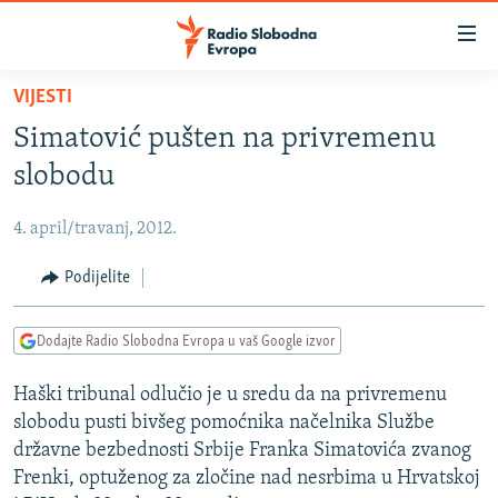
Dostupni
linkovi
Pređite
VIJESTI
na
VIJESTI
Simatović pušten na privremenu
glavni
BOSNA I HERCEGOVINA
sadržaj
slobodu
SRBIJA
Pređite
na
4. april/travanj, 2012.
KOSOVO
glavnu
CRNA GORA
Podijelite
navigaciju
Pređite
VIZUELNO
na
Dodajte Radio Slobodna Evropa u vaš Google izvor
PODCASTI
VIDEO
pretragu
Haški tribunal odlučio je u sredu da na privremenu
RAT U UKRAJINI
FOTOGALERIJE
slobodu pusti bivšeg pomoćnika načelnika Službe
KINA NA BALKANU
INFOGRAFIKE
državne bezbednosti Srbije Franka Simatovića zvanog
Frenki, optuženog za zločine nad nesrbima u Hrvatskoj
RSE PRIČE IZ SVIJETA