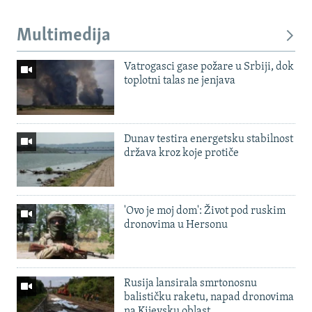
Multimedija
Vatrogasci gase požare u Srbiji, dok
toplotni talas ne jenjava
Dunav testira energetsku stabilnost
država kroz koje protiče
'Ovo je moj dom': Život pod ruskim
dronovima u Hersonu
Rusija lansirala smrtonosnu
balističku raketu, napad dronovima
na Kijevsku oblast