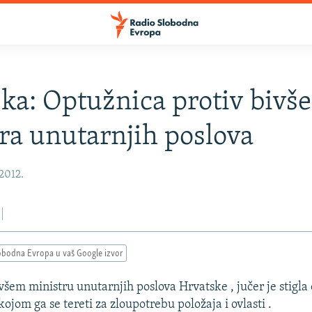
ka: Optužnica protiv bivš
ra unutarnjih poslova
 2012.
obodna Evropa u vaš Google izvor
ivšem ministru unutarnjih poslova Hrvatske , jučer je stigla
ojom ga se tereti za zloupotrebu položaja i ovlasti .