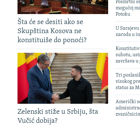
Posmrtni os
mogućoj ma
Potoku
Šta će se desiti ako se
U Sarajevu 
Skupština Kosova ne
naroda u in
konstituiše do ponoći?
Konstitutiv
subotu, ust
završava u
Tri poslani
visokog pr
status za M
Američki s
administra
Zelenski stiže u Srbiju, šta
zvaničnici
Vučić dobija?