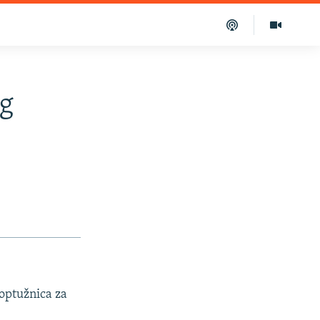
eg
 optužnica za