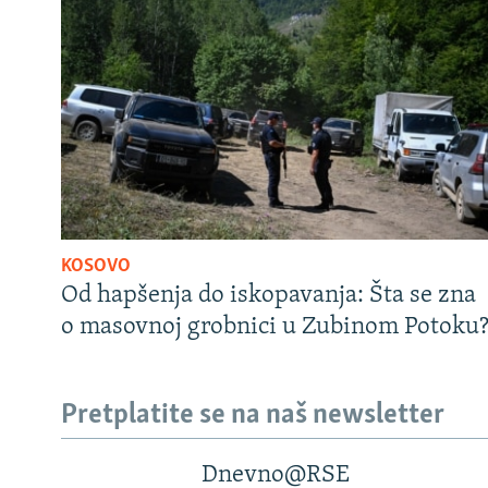
KOSOVO
Od hapšenja do iskopavanja: Šta se zna
o masovnoj grobnici u Zubinom Potoku
Pretplatite se na naš newsletter
Dnevno@RSE