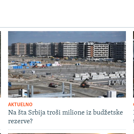
AKTUELNO
Na šta Srbija troši milione iz budžetske
rezerve?