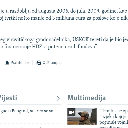
 je u razdoblju od augusta 2006. do jula. 2009. godine, kao
oj tvrtki nešto manje od 3 milijuna eura za poslove koje ni
jeg virovitičkoga gradonačelnika, USKOK tereti da je bio j
irao financiranje HDZ-a putem “crnih fondova”.
Pratite nas
Odštampaj
ijesti
Multimedija
igao u Beograd, susreo se sa
Ukrajina se op
čovjeka koji je
poginule vojni