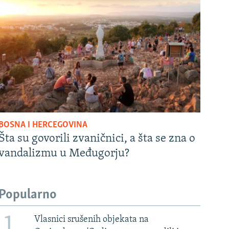
BOSNA I HERCEGOVINA
Šta su govorili zvaničnici, a šta se zna o
vandalizmu u Međugorju?
Popularno
1
Vlasnici srušenih objekata na