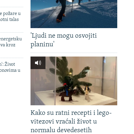
e požare u
otni talas
'Ljudi ne mogu osvojiti
 energetsku
planinu'
ava kroz
': Život
onovima u
Kako su ratni recepti i lego-
vitezovi vraćali život u
normalu devedesetih