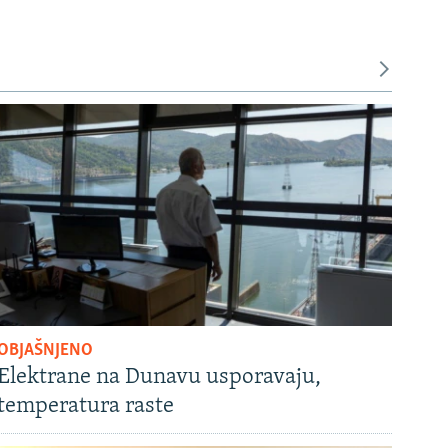
OBJAŠNJENO
Elektrane na Dunavu usporavaju,
temperatura raste