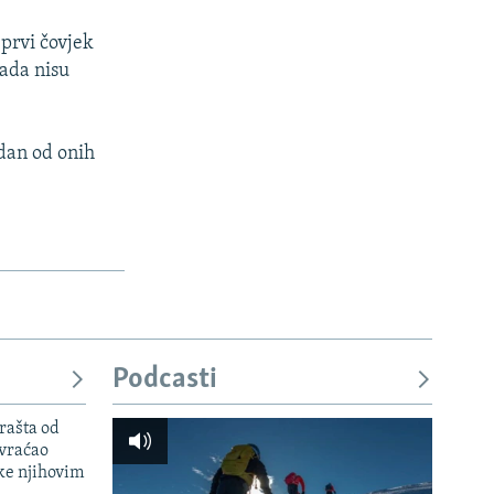
 prvi čovjek
kada nisu
edan od onih
Podcasti
rašta od
 vraćao
ke njihovim