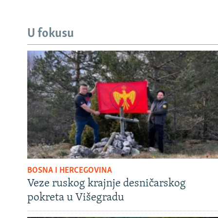
U fokusu
BOSNA I HERCEGOVINA
Veze ruskog krajnje desničarskog
pokreta u Višegradu