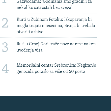
Gazivodama: 'Godinama smo gradili i za
nekoliko sati ostali bez svega'
2
Kurti u Zubinom Potoku: Iskopavanja bi
mogla trajati mjesecima, Srbija bi trebala
otvoriti arhive
3
Rusi u Crnoj Gori traže nove adrese nakon
uvođenja viza
4
Memorijalni centar Srebrenica: Negiranje
genocida poraslo za više od 50 posto