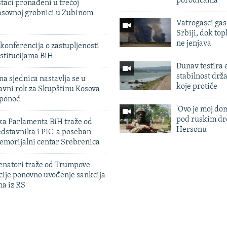
porodicama
taci pronađeni u trećoj
sovnoj grobnici u Zubinom
Vatrogasci gas
Srbiji, dok topl
ne jenjava
konferencija o zastupljenosti
stitucijama BiH
Dunav testira
stabilnost drž
na sjednica nastavlja se u
koje protiče
avni rok za Skupštinu Kosova
 ponoć
'Ovo je moj dom
pod ruskim dr
ka Parlamenta BiH traže od
Hersonu
edstavnika i PIC-a poseban
emorijalni centar Srebrenica
enatori traže od Trumpove
cije ponovno uvođenje sankcija
ma iz RS