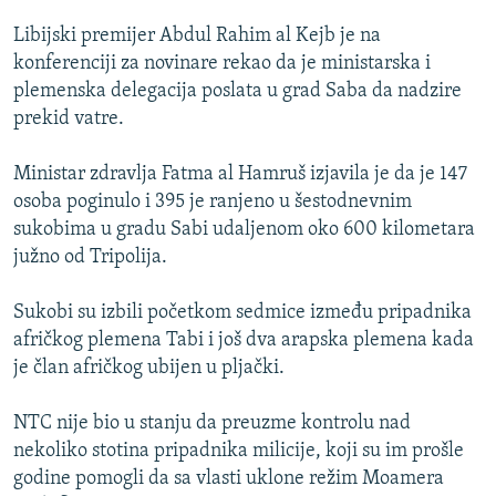
ISPRIČAJ MI
Libijski premijer Abdul Rahim al Kejb je na
DNEVNO@RSE
konferenciji za novinare rekao da je ministarska i
plemenska delegacija poslata u grad Saba da nadzire
SPECIJALI RSE
prekid vatre.
VIŠE OD NASLOVA
PRATITE NAS
Ministar zdravlja Fatma al Hamruš izjavila je da je 147
GENOCID U SREBRENICI
osoba poginulo i 395 je ranjeno u šestodnevnim
POPLAVE I KLIZIŠTA U BIH 2024.
sukobima u gradu Sabi udaljenom oko 600 kilometara
južno od Tripolija.
TV LIBERTY
Sve RFE/RL stranice
POST SCRIPTUM
Sukobi su izbili početkom sedmice između pripadnika
afričkog plemena Tabi i još dva arapska plemena kada
MOJA EVROPA
je član afričkog ubijen u pljački.
TRI DECENIJE OD RATA U BIH
SVE KARTE DEJTONA
NTC nije bio u stanju da preuzme kontrolu nad
nekoliko stotina pripadnika milicije, koji su im prošle
NASTANAK I RASPAD JUGOSLAVIJE
godine pomogli da sa vlasti uklone režim Moamera