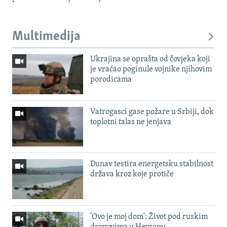
Multimedija
Ukrajina se oprašta od čovjeka koji
je vraćao poginule vojnike njihovim
porodicama
Vatrogasci gase požare u Srbiji, dok
toplotni talas ne jenjava
Dunav testira energetsku stabilnost
država kroz koje protiče
'Ovo je moj dom': Život pod ruskim