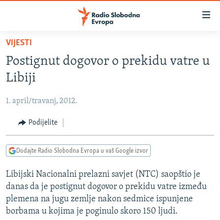
Dostupni
linkovi
Pređite
VIJESTI
na
VIJESTI
Postignut dogovor o prekidu vatre u
glavni
BOSNA I HERCEGOVINA
sadržaj
Libiji
SRBIJA
Pređite
na
1. april/travanj, 2012.
KOSOVO
glavnu
CRNA GORA
Podijelite
navigaciju
Pređite
VIZUELNO
na
Dodajte Radio Slobodna Evropa u vaš Google izvor
PODCASTI
VIDEO
pretragu
Libijski Nacionalni prelazni savjet (NTC) saopštio je
RAT U UKRAJINI
FOTOGALERIJE
danas da je postignut dogovor o prekidu vatre između
KINA NA BALKANU
INFOGRAFIKE
plemena na jugu zemlje nakon sedmice ispunjene
borbama u kojima je poginulo skoro 150 ljudi.
RSE PRIČE IZ SVIJETA