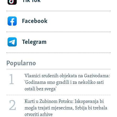
Tik Tok
Facebook
Telegram
Popularno
1
Vlasnici srušenih objekata na Gazivodama:
'Godinama smo gradili i za nekoliko sati
ostali bez svega'
2
Kurti u Zubinom Potoku: Iskopavanja bi
mogla trajati mjesecima, Srbija bi trebala
otvoriti arhive