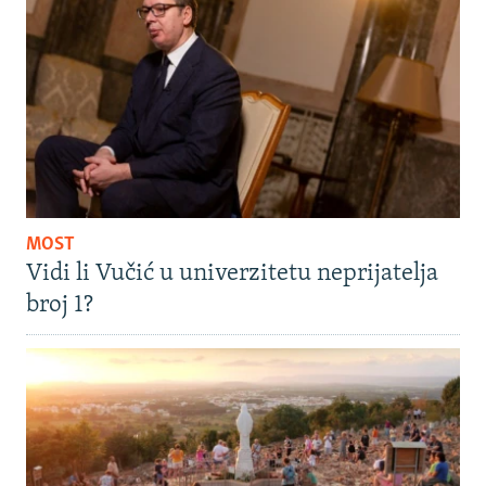
MOST
Vidi li Vučić u univerzitetu neprijatelja
broj 1?