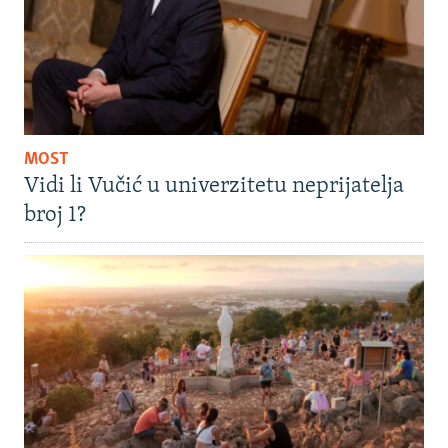
MOST
Vidi li Vučić u univerzitetu neprijatelja
broj 1?