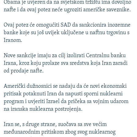
Obama je uvjeren da na svjetskom tržištu ima dovoljno
ISPRIČAJ MI
nafte i da ovaj potez neće ugroziti američke saveznike.
DNEVNO@RSE
Ovaj potez će omogućiti SAD da sankcionira inozemne
SPECIJALI RSE
banke koje su još uvijek uključene u naftnu trgovinu s
VIŠE OD NASLOVA
Iranom.
PRATITE NAS
GENOCID U SREBRENICI
Nove sankcije imaju za cilj izolirati Centralnu banku
POPLAVE I KLIZIŠTA U BIH 2024.
Irana, kroz koju prolaze sva sredstva koja Iran zaradi
od prodaje nafte.
TV LIBERTY
Sve RFE/RL stranice
POST SCRIPTUM
Američki dužnosnici se nadaju da će novi ekonomski
pritisak potaknuti Iran da napusti sporni nuklearni
MOJA EVROPA
program i uvjeriti Izrael da pričeka sa vojnim udarom
TRI DECENIJE OD RATA U BIH
na iranska nuklearna postrojenja.
SVE KARTE DEJTONA
Iran se, s druge strane, suočava sa sve većim
NASTANAK I RASPAD JUGOSLAVIJE
međunarodnim pritiskom zbog svog nuklearnog