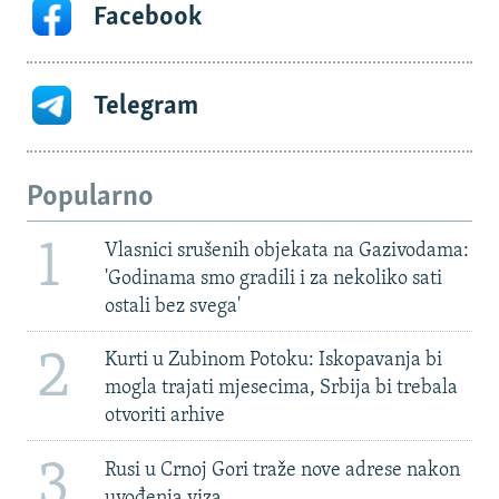
Facebook
Telegram
Popularno
1
Vlasnici srušenih objekata na Gazivodama:
'Godinama smo gradili i za nekoliko sati
ostali bez svega'
2
Kurti u Zubinom Potoku: Iskopavanja bi
mogla trajati mjesecima, Srbija bi trebala
otvoriti arhive
3
Rusi u Crnoj Gori traže nove adrese nakon
uvođenja viza