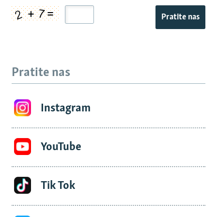
Pratite nas
Pratite nas
Instagram
YouTube
Tik Tok