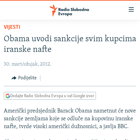
Dostupni
linkovi
Pređite
VIJESTI
na
VIJESTI
Obama uvodi sankcije svim kupcima
glavni
BOSNA I HERCEGOVINA
sadržaj
iranske nafte
SRBIJA
Pređite
na
30. mart/ožujak, 2012.
KOSOVO
glavnu
CRNA GORA
Podijelite
navigaciju
Pređite
VIZUELNO
na
Dodajte Radio Slobodna Evropa u vaš Google izvor
PODCASTI
VIDEO
pretragu
Američki predsjednik Barack Obama nametnut će nove
RAT U UKRAJINI
FOTOGALERIJE
sankcije zemljama koje se odluče na kupovinu iranske
KINA NA BALKANU
INFOGRAFIKE
nafte, tvrde visoki američki dužnosnici, a javlja BBC.
RSE PRIČE IZ SVIJETA