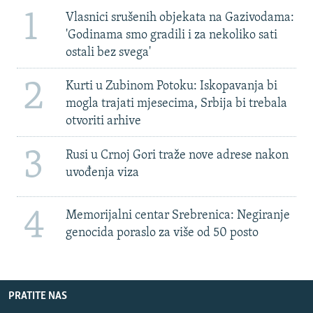
1
Vlasnici srušenih objekata na Gazivodama:
'Godinama smo gradili i za nekoliko sati
ostali bez svega'
2
Kurti u Zubinom Potoku: Iskopavanja bi
mogla trajati mjesecima, Srbija bi trebala
otvoriti arhive
3
Rusi u Crnoj Gori traže nove adrese nakon
uvođenja viza
4
Memorijalni centar Srebrenica: Negiranje
genocida poraslo za više od 50 posto
PRATITE NAS