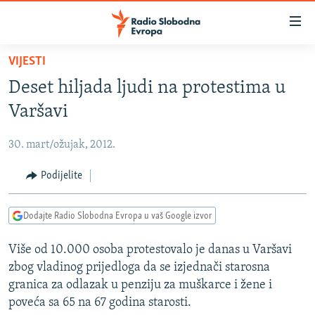
Dostupni
linkovi
Pređite
VIJESTI
na
VIJESTI
Deset hiljada ljudi na protestima u
glavni
BOSNA I HERCEGOVINA
sadržaj
Varšavi
SRBIJA
Pređite
na
30. mart/ožujak, 2012.
KOSOVO
glavnu
CRNA GORA
Podijelite
navigaciju
Pređite
VIZUELNO
na
Dodajte Radio Slobodna Evropa u vaš Google izvor
PODCASTI
VIDEO
pretragu
Više od 10.000 osoba protestovalo je danas u Varšavi
RAT U UKRAJINI
FOTOGALERIJE
zbog vladinog prijedloga da se izjednači starosna
KINA NA BALKANU
INFOGRAFIKE
granica za odlazak u penziju za muškarce i žene i
poveća sa 65 na 67 godina starosti.
RSE PRIČE IZ SVIJETA