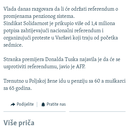
ISPRIČAJ MI
Vlada danas razgovara da li će održati referendum o
DNEVNO@RSE
promjenama penzionog sistema.
Sindikat Solidarnost je prikupio više od 1,4 miliona
SPECIJALI RSE
potpisa zahtijevajući nacionalni referendum i
VIŠE OD NASLOVA
organizujući proteste u Varšavi koji traju od početka
PRATITE NAS
sedmice.
GENOCID U SREBRENICI
POPLAVE I KLIZIŠTA U BIH 2024.
Stranka premijera Donalda Tuska najavila je da će se
usprotiviti referendumu, javio je AFP.
TV LIBERTY
Sve RFE/RL stranice
POST SCRIPTUM
Trenutno u Poljskoj žene idu u penziju sa 60 a muškarci
sa 65 godina.
MOJA EVROPA
TRI DECENIJE OD RATA U BIH
Podijelite
Pratite nas
SVE KARTE DEJTONA
NASTANAK I RASPAD JUGOSLAVIJE
Više priča