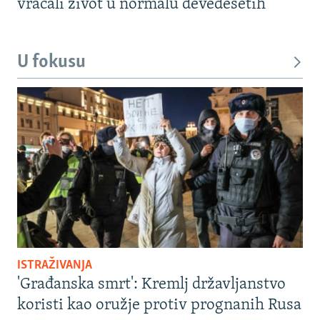
vraćali život u normalu devedesetih
U fokusu
ISTRAŽIVANJA
'Građanska smrt': Kremlj državljanstvo
koristi kao oružje protiv prognanih Rusa