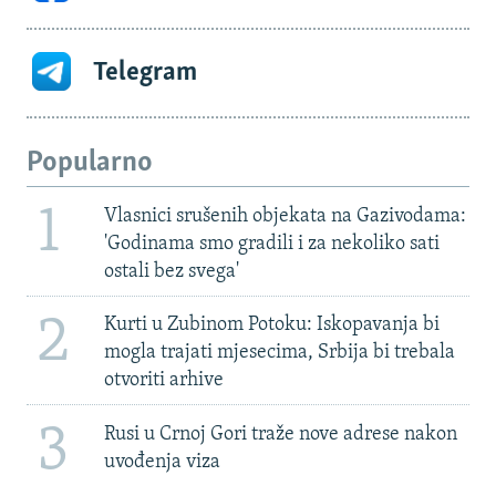
Telegram
Popularno
1
Vlasnici srušenih objekata na Gazivodama:
'Godinama smo gradili i za nekoliko sati
ostali bez svega'
2
Kurti u Zubinom Potoku: Iskopavanja bi
mogla trajati mjesecima, Srbija bi trebala
otvoriti arhive
3
Rusi u Crnoj Gori traže nove adrese nakon
uvođenja viza