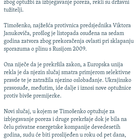
zbog optužbi za izbjegavanje poreza, rekli su državni
ISPRIČAJ MI
tužitelji.
DNEVNO@RSE
Timošenko, najžešća protivnica predsjednika Viktora
SPECIJALI RSE
Janukoviča, prošlog je listopada osuđena na sedam
VIŠE OD NASLOVA
godina zatvora zbog prekoračenja ovlasti pri sklapanju
PRATITE NAS
sporazuma o plinu s Rusijom 2009.
GENOCID U SREBRENICI
POPLAVE I KLIZIŠTA U BIH 2024.
Ona niječe da je prekršila zakon, a Europska unija
rekla je da njezin slučaj smatra primjerom selektivne
TV LIBERTY
Sve RFE/RL stranice
pravde te je zatražila njezino oslobađanje. Ukrajinsko
POST SCRIPTUM
pravosuđe, međutim, ide dalje i iznosi nove optužnice
protiv bivše premijerke.
MOJA EVROPA
TRI DECENIJE OD RATA U BIH
Novi slučaj, u kojem se Timošenko optužuje za
SVE KARTE DEJTONA
izbjegavanje poreza i druge prekršaje dok je bila na
čelu privatne energetske kompanije devedesetih
NASTANAK I RASPAD JUGOSLAVIJE
godina, sudu će biti proslijeđen u roku od pet dana,