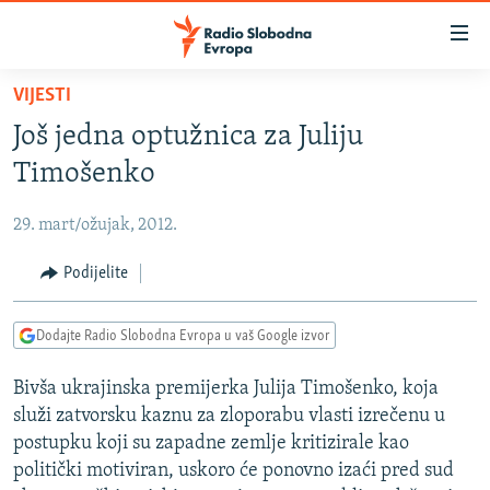
Dostupni
linkovi
Pređite
VIJESTI
na
VIJESTI
Još jedna optužnica za Juliju
glavni
BOSNA I HERCEGOVINA
sadržaj
Timošenko
SRBIJA
Pređite
na
29. mart/ožujak, 2012.
KOSOVO
glavnu
CRNA GORA
Podijelite
navigaciju
Pređite
VIZUELNO
na
Dodajte Radio Slobodna Evropa u vaš Google izvor
PODCASTI
VIDEO
pretragu
Bivša ukrajinska premijerka Julija Timošenko, koja
RAT U UKRAJINI
FOTOGALERIJE
služi zatvorsku kaznu za zloporabu vlasti izrečenu u
KINA NA BALKANU
INFOGRAFIKE
postupku koji su zapadne zemlje kritizirale kao
politički motiviran, uskoro će ponovno izaći pred sud
RSE PRIČE IZ SVIJETA