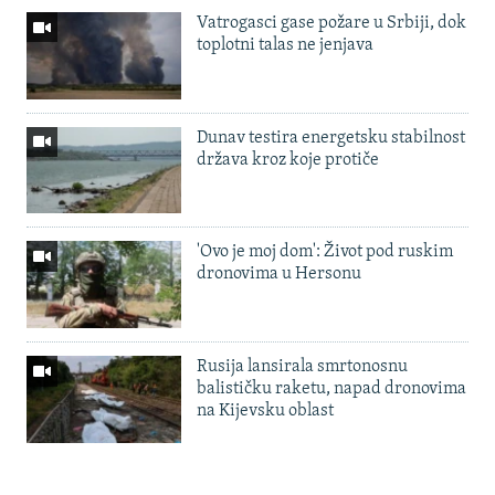
Vatrogasci gase požare u Srbiji, dok
toplotni talas ne jenjava
Dunav testira energetsku stabilnost
država kroz koje protiče
'Ovo je moj dom': Život pod ruskim
dronovima u Hersonu
Rusija lansirala smrtonosnu
balističku raketu, napad dronovima
na Kijevsku oblast