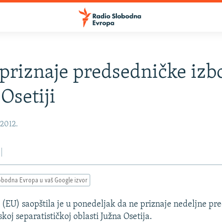
priznaje predsedničke izb
Osetiji
 2012.
obodna Evropa u vaš Google izvor
 (EU) saopštila je u ponedeljak da ne priznaje nedeljne pr
skoj separatističkoj oblasti Južna Osetija.