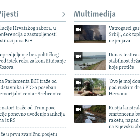
ijesti
Multimedija
lucije Hrvatskog sabora, u
Vatrogasci gas
nferencija o zastupljenosti
Srbiji, dok topl
stitucijama BiH
ne jenjava
predjeljenje bez političkog
Dunav testira
ed istek roka za konstituisanje
stabilnost drž
Kosova
koje protiče
ka Parlamenta BiH traže od
'Ovo je moj dom
edstavnika i PIC-a poseban
pod ruskim dr
emorijalni centar Srebrenica
Hersonu
enatori traže od Trumpove
Rusija lansiral
cije ponovno uvođenje sankcija
smrtonosnu ba
ma iz RS
raketu, napad
na Kijevsku ob
iže u prvu zvaničnu posjetu