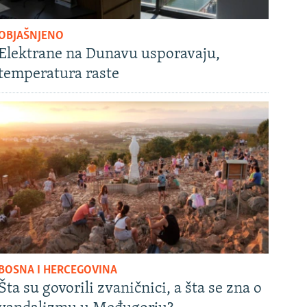
OBJAŠNJENO
Elektrane na Dunavu usporavaju,
temperatura raste
BOSNA I HERCEGOVINA
Šta su govorili zvaničnici, a šta se zna o