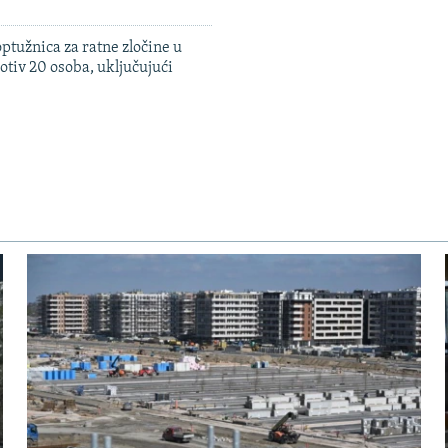
ptužnica za ratne zločine u
otiv 20 osoba, uključujući