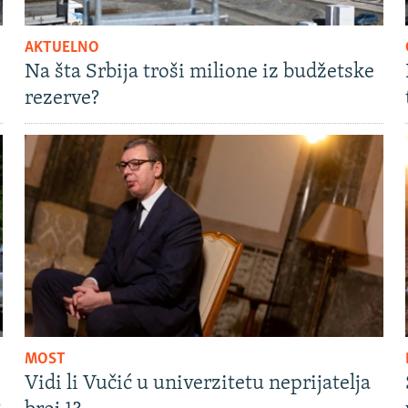
AKTUELNO
Na šta Srbija troši milione iz budžetske
rezerve?
MOST
Vidi li Vučić u univerzitetu neprijatelja