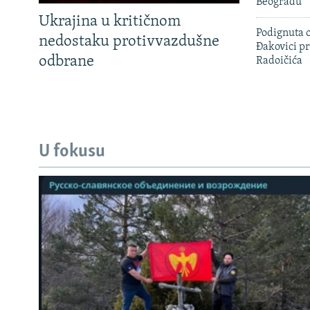
Beogradu
Ukrajina u kritičnom
Podignuta o
nedostaku protivvazdušne
Đakovici pr
odbrane
Radoičića
U fokusu