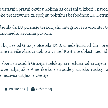
 ustavni i pravni okvir u kojima su održani ti izbori", navod
oke predstavnice za spoljnu politiku i bezbednost EU Ketrin
setila da EU priznaje teritorijalni integritet i suverenitet 
isano međunarodnim pravom.
i, koja se od Gruzije otcepila 1990, u nedelju su održani pr
a je najviše glasova dobio bivši šef KGB-a te oblasti Leonid 
izbora su osudili Gruzija i celokupna međunarodna zajedn
iko zemalja Južne Amerike koje su posle gruzijsko-ruskog r
e nezavisnost Južne Osetije.
Pratite nas
Odštampaj