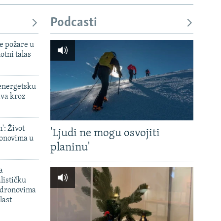
Podcasti
e požare u
otni talas
 energetsku
ava kroz
': Život
'Ljudi ne mogu osvojiti
onovima u
planinu'
a
lističku
 dronovima
last