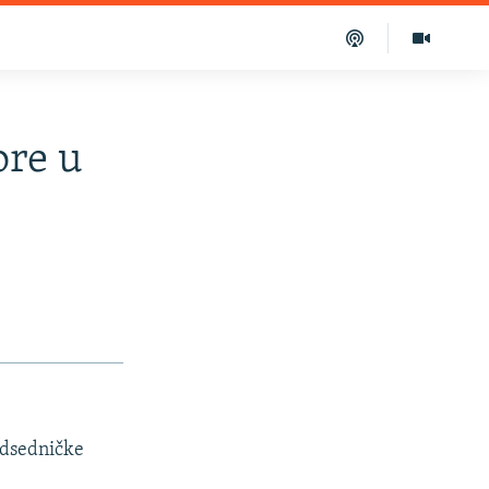
ore u
edsedničke