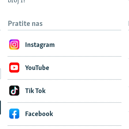
?
broj 1?
Pratite nas
Instagram
YouTube
Tik Tok
Facebook