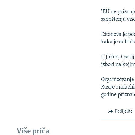
ISPRIČAJ MI
DNEVNO@RSE
"EU ne priznaje
saopštenju vis
SPECIJALI RSE
VIŠE OD NASLOVA
Eštonova je pod
kako je defin
GENOCID U SREBRENICI
POPLAVE I KLIZIŠTA U BIH 2024.
U Južnoj Osetij
izbori na kojim
TV LIBERTY
POST SCRIPTUM
Organizovanje 
Rusije i nekol
MOJA EVROPA
godine priznal
TRI DECENIJE OD RATA U BIH
SVE KARTE DEJTONA
Podijelite
NASTANAK I RASPAD JUGOSLAVIJE
Više priča