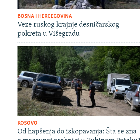
BOSNA I HERCEGOVINA
Veze ruskog krajnje desničarskog
pokreta u Višegradu
KOSOVO
Od hapšenja do iskopavanja: Šta se zna