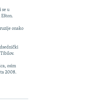
i se u
 Ešton.
Gruzije onako
edsednički
Tibilov.
ica, osim
ata 2008.