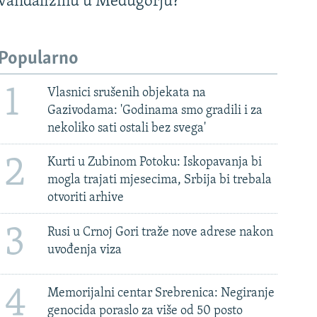
vandalizmu u Međugorju?
Popularno
1
Vlasnici srušenih objekata na
Gazivodama: 'Godinama smo gradili i za
nekoliko sati ostali bez svega'
2
Kurti u Zubinom Potoku: Iskopavanja bi
mogla trajati mjesecima, Srbija bi trebala
otvoriti arhive
3
Rusi u Crnoj Gori traže nove adrese nakon
uvođenja viza
4
Memorijalni centar Srebrenica: Negiranje
genocida poraslo za više od 50 posto