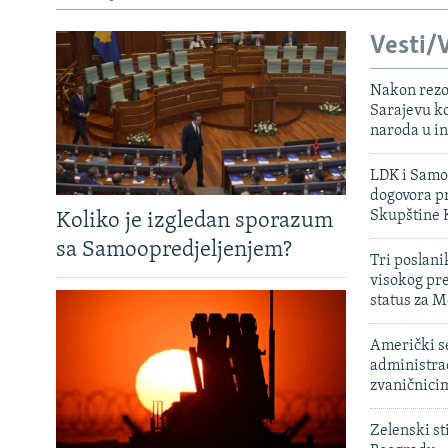
Vesti/V
Nakon rezo
Sarajevu ko
naroda u in
LDK i Samoo
dogovora pr
Skupštine 
Koliko je izgledan sporazum
sa Samoopredjeljenjem?
Tri poslani
visokog pr
status za M
Američki s
administra
zvaničnici
Zelenski st