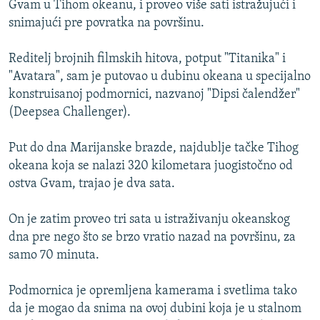
Gvam u Tihom okeanu, i proveo više sati istražujući i
ISPRIČAJ MI
snimajući pre povratka na površinu.
DNEVNO@RSE
Reditelj brojnih filmskih hitova, potput "Titanika" i
SPECIJALI RSE
"Avatara", sam je putovao u dubinu okeana u specijalno
VIŠE OD NASLOVA
konstruisanoj podmornici, nazvanoj "Dipsi čalendžer"
PRATITE NAS
(Deepsea Challenger).
GENOCID U SREBRENICI
POPLAVE I KLIZIŠTA U BIH 2024.
Put do dna Marijanske brazde, najdublje tačke Tihog
okeana koja se nalazi 320 kilometara juogistočno od
TV LIBERTY
Sve RFE/RL stranice
ostva Gvam, trajao je dva sata.
POST SCRIPTUM
On je zatim proveo tri sata u istraživanju okeanskog
MOJA EVROPA
dna pre nego što se brzo vratio nazad na površinu, za
TRI DECENIJE OD RATA U BIH
samo 70 minuta.
SVE KARTE DEJTONA
Podmornica je opremljena kamerama i svetlima tako
NASTANAK I RASPAD JUGOSLAVIJE
da je mogao da snima na ovoj dubini koja je u stalnom