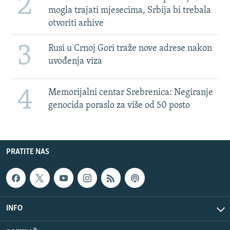
2
mogla trajati mjesecima, Srbija bi trebala
otvoriti arhive
3
Rusi u Crnoj Gori traže nove adrese nakon
uvođenja viza
4
Memorijalni centar Srebrenica: Negiranje
genocida poraslo za više od 50 posto
PRATITE NAS
INFO