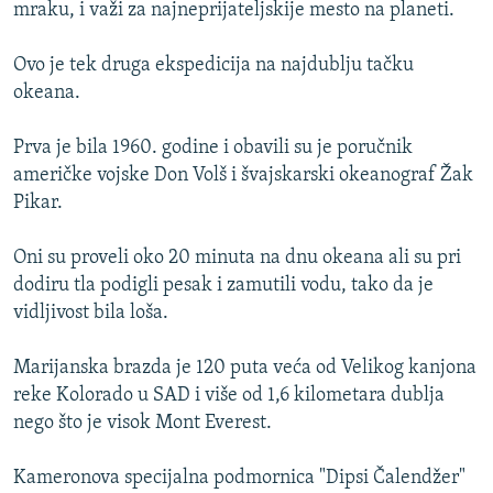
mraku, i važi za najneprijateljskije mesto na planeti.
Ovo je tek druga ekspedicija na najdublju tačku
okeana.
Prva je bila 1960. godine i obavili su je poručnik
američke vojske Don Volš i švajskarski okeanograf Žak
Pikar.
Oni su proveli oko 20 minuta na dnu okeana ali su pri
dodiru tla podigli pesak i zamutili vodu, tako da je
vidljivost bila loša.
Marijanska brazda je 120 puta veća od Velikog kanjona
reke Kolorado u SAD i više od 1,6 kilometara dublja
nego što je visok Mont Everest.
Kameronova specijalna podmornica "Dipsi Čalendžer"