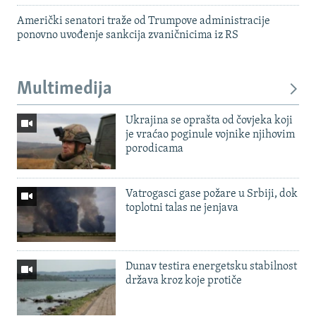
Američki senatori traže od Trumpove administracije
ponovno uvođenje sankcija zvaničnicima iz RS
Multimedija
Ukrajina se oprašta od čovjeka koji
je vraćao poginule vojnike njihovim
porodicama
Vatrogasci gase požare u Srbiji, dok
toplotni talas ne jenjava
Dunav testira energetsku stabilnost
država kroz koje protiče