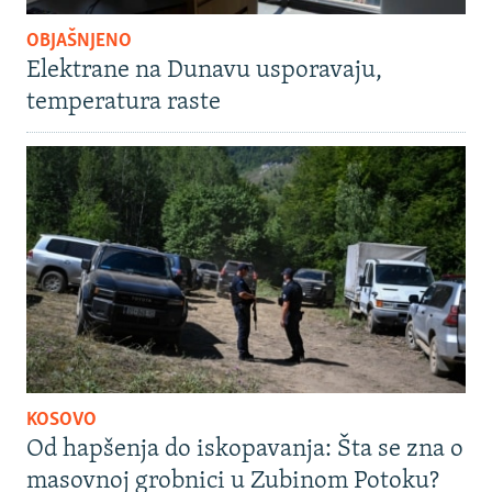
OBJAŠNJENO
Elektrane na Dunavu usporavaju,
temperatura raste
KOSOVO
Od hapšenja do iskopavanja: Šta se zna o
masovnoj grobnici u Zubinom Potoku?