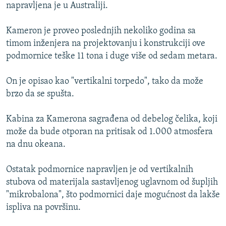
napravljena je u Australiji.
Kameron je proveo poslednjih nekoliko godina sa
timom inženjera na projektovanju i konstrukciji ove
podmornice teške 11 tona i duge više od sedam metara.
On je opisao kao "vertikalni torpedo", tako da može
brzo da se spušta.
Kabina za Kamerona sagrađena od debelog čelika, koji
može da bude otporan na pritisak od 1.000 atmosfera
na dnu okeana.
Ostatak podmornice napravljen je od vertikalnih
stubova od materijala sastavljenog uglavnom od šupljih
"mikrobalona", što podmornici daje mogućnost da lakše
ispliva na površinu.