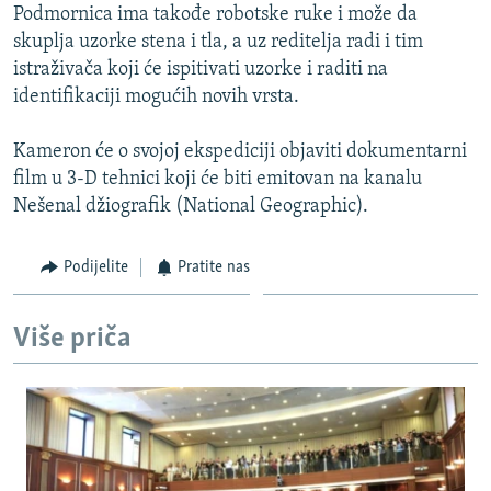
Podmornica ima takođe robotske ruke i može da
skuplja uzorke stena i tla, a uz reditelja radi i tim
istraživača koji će ispitivati uzorke i raditi na
identifikaciji mogućih novih vrsta.
Kameron će o svojoj ekspediciji objaviti dokumentarni
film u 3-D tehnici koji će biti emitovan na kanalu
Nešenal džiografik (National Geographic).
Podijelite
Pratite nas
Više priča