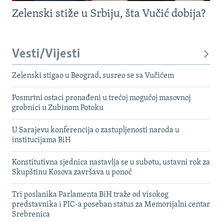
Zelenski stiže u Srbiju, šta Vučić dobija?
Vesti/Vijesti
Zelenski stigao u Beograd, susreo se sa Vučićem
Posmrtni ostaci pronađeni u trećoj mogućoj masovnoj
grobnici u Zubinom Potoku
U Sarajevu konferencija o zastupljenosti naroda u
institucijama BiH
Konstitutivna sjednica nastavlja se u subotu, ustavni rok za
Skupštinu Kosova završava u ponoć
Tri poslanika Parlamenta BiH traže od visokog
predstavnika i PIC-a poseban status za Memorijalni centar
Srebrenica