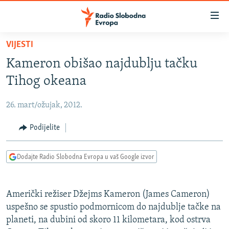
Dostupni
linkovi
Pređite
VIJESTI
na
VIJESTI
Kameron obišao najdublju tačku
glavni
BOSNA I HERCEGOVINA
sadržaj
Tihog okeana
SRBIJA
Pređite
na
26. mart/ožujak, 2012.
KOSOVO
glavnu
CRNA GORA
Podijelite
navigaciju
Pređite
VIZUELNO
na
Dodajte Radio Slobodna Evropa u vaš Google izvor
PODCASTI
VIDEO
pretragu
RAT U UKRAJINI
FOTOGALERIJE
Američki režiser Džejms Kameron (James Cameron)
KINA NA BALKANU
INFOGRAFIKE
uspešno se spustio podmornicom do najdublje tačke na
planeti, na dubini od skoro 11 kilometara, kod ostrva
RSE PRIČE IZ SVIJETA