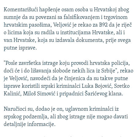
ISPRIČAJ MI
Komentarišući hapšenje osam osoba u Hrvatskoj zbog
DNEVNO@RSE
sumnje da su povezani sa falsifikovanjem i trgovinom
hrvatskim pasošima, Veljović je rekao za B92 da je riječ
SPECIJALI RSE
o licima koja su radila u institucijama Hrvatske, ali i
VIŠE OD NASLOVA
van Hrvatske, koja su izdavala dokumenta, prije svega
PRATITE NAS
putne isprave.
GENOCID U SREBRENICI
POPLAVE I KLIZIŠTA U BIH 2024.
"Posle završetka istrage koju provodi hrvatska policija,
doći će i do lišavanja slobode nekih lica iz Srbije", rekao
TV LIBERTY
Sve RFE/RL stranice
je Veljović, navodeći da je činjenica da su takve putne
POST SCRIPTUM
isprave koristili srpski kriminalci Luka Bojović, Sretko
Kalinić, Miloš Simović i pripadnici Šarićevog klana.
MOJA EVROPA
TRI DECENIJE OD RATA U BIH
Naručioci su, dodao je on, uglavnom kriminalci iz
SVE KARTE DEJTONA
srpskog podzemlja, ali zbog istrage nije mogao davati
detaljnije informacije.
NASTANAK I RASPAD JUGOSLAVIJE