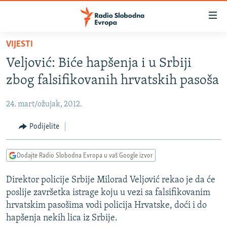
Dostupni
linkovi
Pređite
VIJESTI
na
VIJESTI
Veljović: Biće hapšenja i u Srbiji
glavni
BOSNA I HERCEGOVINA
sadržaj
zbog falsifikovanih hrvatskih pasoša
SRBIJA
Pređite
na
24. mart/ožujak, 2012.
KOSOVO
glavnu
CRNA GORA
Podijelite
navigaciju
Pređite
VIZUELNO
na
Dodajte Radio Slobodna Evropa u vaš Google izvor
PODCASTI
VIDEO
pretragu
Direktor policije Srbije Milorad Veljović rekao je da će
RAT U UKRAJINI
FOTOGALERIJE
poslije završetka istrage koju u vezi sa falsifikovanim
KINA NA BALKANU
INFOGRAFIKE
hrvatskim pasošima vodi policija Hrvatske, doći i do
hapšenja nekih lica iz Srbije.
RSE PRIČE IZ SVIJETA