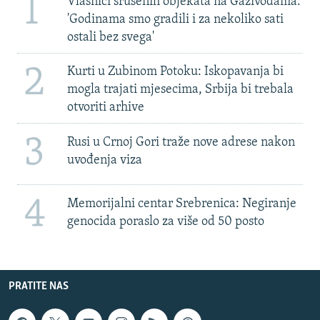
1
Vlasnici srušenih objekata na Gazivodama:
'Godinama smo gradili i za nekoliko sati
ostali bez svega'
2
Kurti u Zubinom Potoku: Iskopavanja bi
mogla trajati mjesecima, Srbija bi trebala
otvoriti arhive
3
Rusi u Crnoj Gori traže nove adrese nakon
uvođenja viza
4
Memorijalni centar Srebrenica: Negiranje
genocida poraslo za više od 50 posto
PRATITE NAS