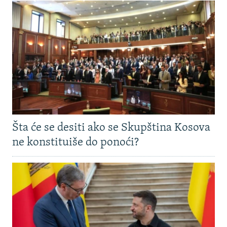
Šta će se desiti ako se Skupština Kosova
ne konstituiše do ponoći?