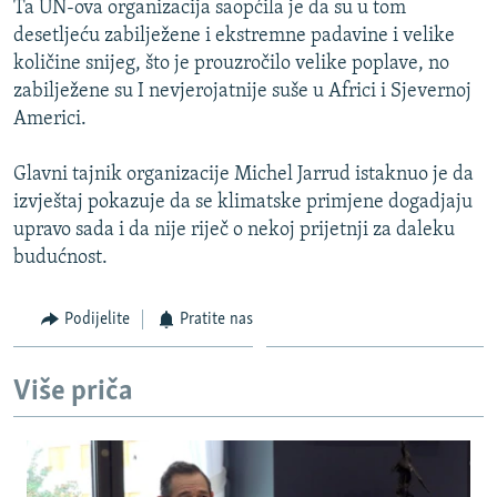
Ta UN-ova organizacija saopćila je da su u tom
ISPRIČAJ MI
desetljeću zabilježene i ekstremne padavine i velike
DNEVNO@RSE
količine snijeg, što je prouzročilo velike poplave, no
zabilježene su I nevjerojatnije suše u Africi i Sjevernoj
SPECIJALI RSE
Americi.
VIŠE OD NASLOVA
PRATITE NAS
Glavni tajnik organizacije Michel Jarrud istaknuo je da
GENOCID U SREBRENICI
izvještaj pokazuje da se klimatske primjene dogadjaju
POPLAVE I KLIZIŠTA U BIH 2024.
upravo sada i da nije riječ o nekoj prijetnji za daleku
budućnost.
TV LIBERTY
Sve RFE/RL stranice
POST SCRIPTUM
Podijelite
Pratite nas
MOJA EVROPA
TRI DECENIJE OD RATA U BIH
Više priča
SVE KARTE DEJTONA
NASTANAK I RASPAD JUGOSLAVIJE