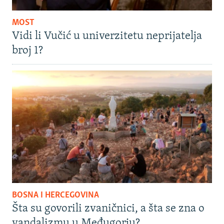
MOST
Vidi li Vučić u univerzitetu neprijatelja
broj 1?
BOSNA I HERCEGOVINA
Šta su govorili zvaničnici, a šta se zna o
vandalizmu u Međugorju?