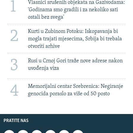
1
Vlasnici srušenih objekata na Gazivodama:
'Godinama smo gradili i za nekoliko sati
ostali bez svega'
2
Kurti u Zubinom Potoku: Iskopavanja bi
mogla trajati mjesecima, Srbija bi trebala
otvoriti arhive
3
Rusi u Crnoj Gori traže nove adrese nakon
uvođenja viza
4
Memorijalni centar Srebrenica: Negiranje
genocida poraslo za više od 50 posto
PRATITE NAS