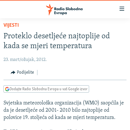
Dostupni
linkovi
Pređite
VIJESTI
na
VIJESTI
Proteklo desetljeće najtoplije od
glavni
BOSNA I HERCEGOVINA
sadržaj
kada se mjeri temperatura
SRBIJA
Pređite
na
23. mart/ožujak, 2012.
KOSOVO
glavnu
CRNA GORA
Podijelite
navigaciju
Pređite
VIZUELNO
na
Dodajte Radio Slobodna Evropa u vaš Google izvor
PODCASTI
VIDEO
pretragu
Svjetska meteorološka organizacija (WMO) saopćila je
RAT U UKRAJINI
FOTOGALERIJE
da je desetljeće od 2001- 2010 bilo najtoplije od
KINA NA BALKANU
INFOGRAFIKE
polovice 19. stoljeća od kada se mjeri temperatura.
RSE PRIČE IZ SVIJETA