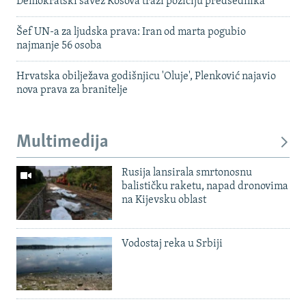
Demokratski savez Kosova traži poziciju predsednika
Šef UN-a za ljudska prava: Iran od marta pogubio
najmanje 56 osoba
Hrvatska obilježava godišnjicu 'Oluje', Plenković najavio
nova prava za branitelje
Multimedija
Rusija lansirala smrtonosnu
balističku raketu, napad dronovima
na Kijevsku oblast
Vodostaj reka u Srbiji