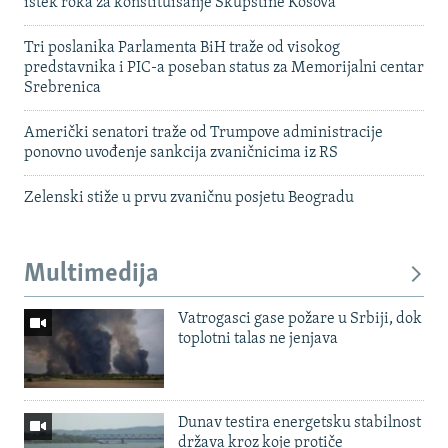
istek roka za konstituisanje Skupštine Kosova
Tri poslanika Parlamenta BiH traže od visokog
predstavnika i PIC-a poseban status za Memorijalni centar
Srebrenica
Američki senatori traže od Trumpove administracije
ponovno uvođenje sankcija zvaničnicima iz RS
Zelenski stiže u prvu zvaničnu posjetu Beogradu
Multimedija
Vatrogasci gase požare u Srbiji, dok
toplotni talas ne jenjava
Dunav testira energetsku stabilnost
država kroz koje protiče