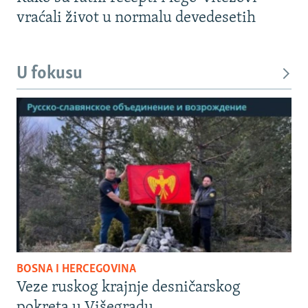
vraćali život u normalu devedesetih
U fokusu
BOSNA I HERCEGOVINA
Veze ruskog krajnje desničarskog
pokreta u Višegradu