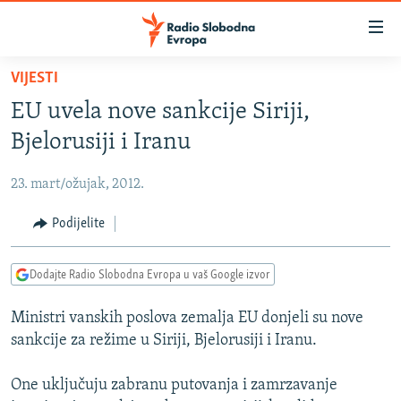
Dostupni
linkovi
Pređite
VIJESTI
na
VIJESTI
EU uvela nove sankcije Siriji,
glavni
BOSNA I HERCEGOVINA
sadržaj
Bjelorusiji i Iranu
SRBIJA
Pređite
na
23. mart/ožujak, 2012.
KOSOVO
glavnu
CRNA GORA
Podijelite
navigaciju
Pređite
VIZUELNO
na
Dodajte Radio Slobodna Evropa u vaš Google izvor
PODCASTI
VIDEO
pretragu
Ministri vanskih poslova zemalja EU donjeli su nove
RAT U UKRAJINI
FOTOGALERIJE
sankcije za režime u Siriji, Bjelorusiji i Iranu.
KINA NA BALKANU
INFOGRAFIKE
One uključuju zabranu putovanja i zamrzavanje
RSE PRIČE IZ SVIJETA