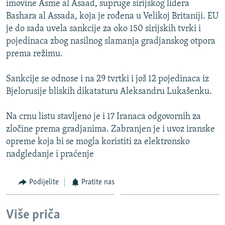
imovine Asme al Asaad, supruge sirijskog lidera
ISPRIČAJ MI
Bashara al Assada, koja je rođena u Velikoj Britaniji. EU
DNEVNO@RSE
je do sada uvela sankcije za oko 150 sirijskih tvrki i
pojedinaca zbog nasilnog slamanja gradjanskog otpora
SPECIJALI RSE
prema režimu.
VIŠE OD NASLOVA
PRATITE NAS
Sankcije se odnose i na 29 tvrtki i još 12 pojedinaca iz
GENOCID U SREBRENICI
Bjelorusije bliskih dikataturu Aleksandru Lukašenku.
POPLAVE I KLIZIŠTA U BIH 2024.
Na crnu listu stavljeno je i 17 Iranaca odgovornih za
TV LIBERTY
Sve RFE/RL stranice
zločine prema gradjanima. Zabranjen je i uvoz iranske
POST SCRIPTUM
opreme koja bi se mogla koristiti za elektronsko
nadgledanje i praćenje
MOJA EVROPA
TRI DECENIJE OD RATA U BIH
Podijelite
Pratite nas
SVE KARTE DEJTONA
NASTANAK I RASPAD JUGOSLAVIJE
Više priča