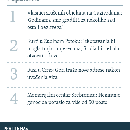
1
Vlasnici srušenih objekata na Gazivodama:
'Godinama smo gradili i za nekoliko sati
ostali bez svega'
2
Kurti u Zubinom Potoku: Iskopavanja bi
mogla trajati mjesecima, Srbija bi trebala
otvoriti arhive
3
Rusi u Crnoj Gori traže nove adrese nakon
uvođenja viza
4
Memorijalni centar Srebrenica: Negiranje
genocida poraslo za više od 50 posto
PRATITE NAS