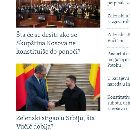
potpisale 
Zelenski u 
razgovarali
Šta će se desiti ako se
Zelenski st
Vučićem
Skupština Kosova ne
konstituiše do ponoći?
Posmrtni os
mogućoj ma
Potoku
U Sarajevu 
naroda u in
Konstitutiv
subotu, ust
završava u
Zelenski stigao u Srbiju, šta
Vučić dobija?