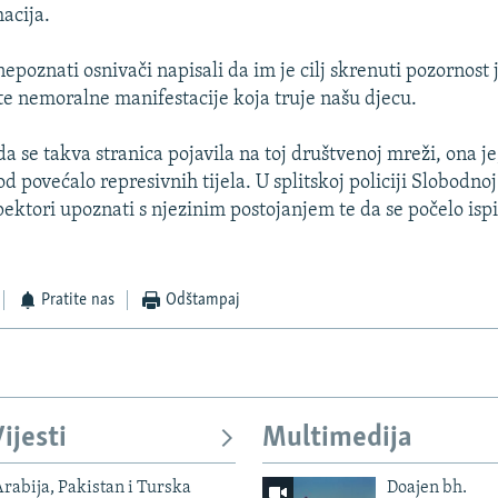
acija.
nepoznati osnivači napisali da im je cilj skrenuti pozornost 
te nemoralne manifestacije koja truje našu djecu.
 se takva stranica pojavila na toj društvenoj mreži, ona je,
od povećalo represivnih tijela. U splitskoj policiji Slobodno
pektori upoznati s njezinim postojanjem te da se počelo isp
Pratite nas
Odštampaj
ijesti
Multimedija
rabija, Pakistan i Turska
Doajen bh.