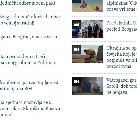
zajednički odbrambeni pakt
alpinizma: 'Od
pravo vrijeme 
Beogradu, Vučić kaže da nisu
 o vojnoj saradnji
Predsjednik U
posjeti Beogr
igao u Beograd, susreo se sa
Ukrajina se op
čovjeka koji je
taci pronađeni u trećoj
poginule vojni
sovnoj grobnici u Zubinom
porodicama
Vatrogasci gas
konferencija o zastupljenosti
Srbiji, dok topl
stitucijama BiH
ne jenjava
na sjednica nastavlja se u
avni rok za Skupštinu Kosova
 ponoć