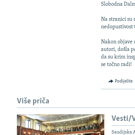
ISPRIČAJ MI
Slobodna Dalm
DNEVNO@RSE
Na stranici su 
SPECIJALI RSE
nedopustivost 
VIŠE OD NASLOVA
Nakon objave da
GENOCID U SREBRENICI
autori, došla p
POPLAVE I KLIZIŠTA U BIH 2024.
da su krim ins
se točno radi!
TV LIBERTY
POST SCRIPTUM
Podijelite
MOJA EVROPA
TRI DECENIJE OD RATA U BIH
Više priča
SVE KARTE DEJTONA
Vesti/V
NASTANAK I RASPAD JUGOSLAVIJE
Saudijska A