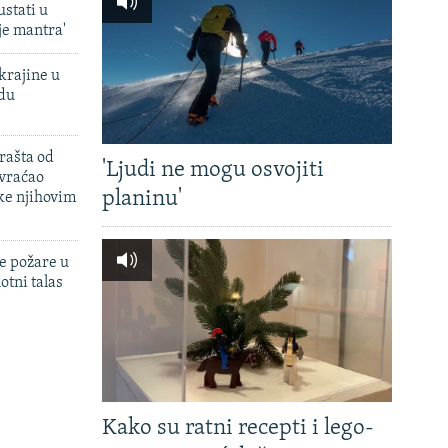
ustati u
je mantra'
krajine u
adu
rašta od
'Ljudi ne mogu osvojiti
 vraćao
planinu'
ke njihovim
e požare u
otni talas
Kako su ratni recepti i lego-