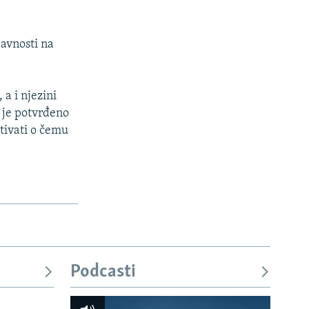
javnosti na
 a i njezini
j je potvrđeno
itivati o čemu
Podcasti