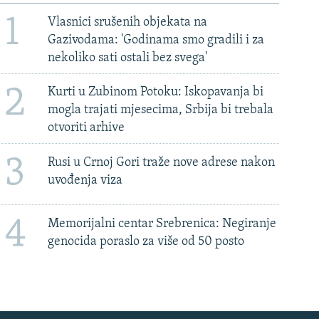
1
Vlasnici srušenih objekata na
Gazivodama: 'Godinama smo gradili i za
nekoliko sati ostali bez svega'
2
Kurti u Zubinom Potoku: Iskopavanja bi
mogla trajati mjesecima, Srbija bi trebala
otvoriti arhive
3
Rusi u Crnoj Gori traže nove adrese nakon
uvođenja viza
4
Memorijalni centar Srebrenica: Negiranje
genocida poraslo za više od 50 posto