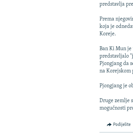
ISPRIČAJ MI
predstavlja pre
DNEVNO@RSE
Prema njegovim
SPECIJALI RSE
koja je odneda
VIŠE OD NASLOVA
Koreje.
GENOCID U SREBRENICI
Ban Ki Mun je 
POPLAVE I KLIZIŠTA U BIH 2024.
predstavljalo "
Pjongjang da s
TV LIBERTY
na Korejskom 
POST SCRIPTUM
Pjongjang je o
MOJA EVROPA
TRI DECENIJE OD RATA U BIH
Druge zemlje s
SVE KARTE DEJTONA
mogućnosti pro
NASTANAK I RASPAD JUGOSLAVIJE
Podijelite