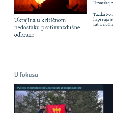
Hrvatskoj 
Tužilaštvo
Ukrajina u kritičnom
hapšenja j
ratni zloči
nedostaku protivvazdušne
odbrane
U fokusu