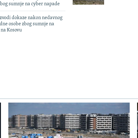
zbog sumnje na cyber napade
 izvodi dokaze nakon nedavnog
edne osobe zbog sumnje na
n na Kosovu