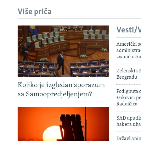
Više priča
Vesti/V
Američki s
administra
zvaničnici
Zelenski st
Beogradu
Koliko je izgledan sporazum
Podignuta o
sa Samoopredjeljenjem?
Đakovici pr
Radoičića
SAD uputile
hakera uha
Državljanin