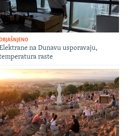
OBJAŠNJENO
Elektrane na Dunavu usporavaju,
temperatura raste