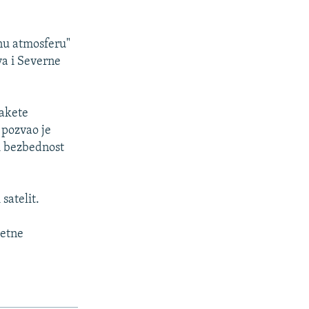
nu atmosferu"
a i Severne
rakete
 pozvao je
 i bezbednost
satelit.
metne