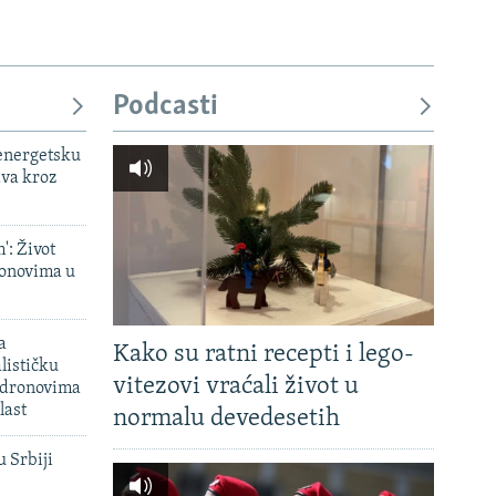
Podcasti
 energetsku
ava kroz
': Život
onovima u
a
Kako su ratni recepti i lego-
lističku
vitezovi vraćali život u
 dronovima
last
normalu devedesetih
u Srbiji