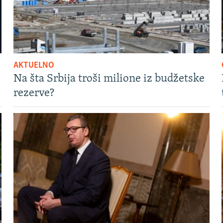
AKTUELNO
Na šta Srbija troši milione iz budžetske
rezerve?