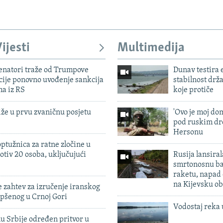
ijesti
Multimedija
enatori traže od Trumpove
Dunav testira
cije ponovno uvođenje sankcija
stabilnost drž
ma iz RS
koje protiče
iže u prvu zvaničnu posjetu
'Ovo je moj dom
pod ruskim dr
Hersonu
ptužnica za ratne zločine u
otiv 20 osoba, uključujući
Rusija lansiral
smrtonosnu ba
raketu, napad
na Kijevsku ob
 zahtev za izručenje iranskog
pšenog u Crnoj Gori
Vodostaj reka 
u Srbije određen pritvor u