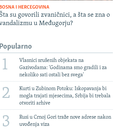
BOSNA I HERCEGOVINA
Šta su govorili zvaničnici, a šta se zna o
vandalizmu u Međugorju?
Popularno
1
Vlasnici srušenih objekata na
Gazivodama: 'Godinama smo gradili i za
nekoliko sati ostali bez svega'
2
Kurti u Zubinom Potoku: Iskopavanja bi
mogla trajati mjesecima, Srbija bi trebala
otvoriti arhive
3
Rusi u Crnoj Gori traže nove adrese nakon
uvođenja viza