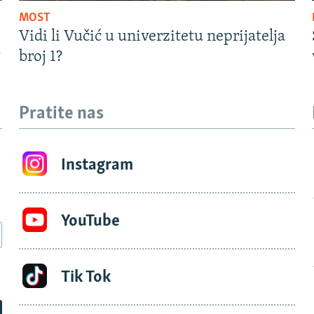
MOST
Vidi li Vučić u univerzitetu neprijatelja
?
broj 1?
Pratite nas
Instagram
YouTube
Tik Tok