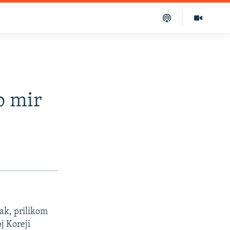
o mir
ak, prilikom
j Koreji