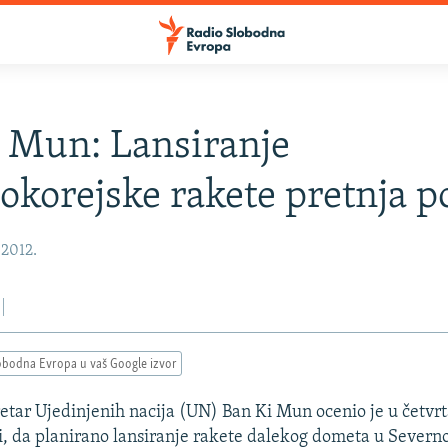
 Mun: Lansiranje
okorejske rakete pretnja p
 2012.
obodna Evropa u vaš Google izvor
etar Ujedinjenih nacija (UN) Ban Ki Mun ocenio je u četvrt
i, da planirano lansiranje rakete dalekog dometa u Severno