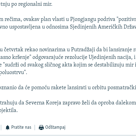
tnju po regionalni mir.
 rečima, ovakav plan vlasti u Pjongjangu podriva "pozitiv
vno uspostavljena u odnosima Sjedinjenih Američkih Držav
u četvrtak rekao novinarima u Putradžaji da bi lansiranje 
jasno kršenje" odgovarajuće rezolucije Ujedinjenih nacija, i
e "sudrži od svakog sličnog akta kojim se destabilizuju mir
poluostrvu".
bznanio da će pomoću rakete lansirati u orbitu posmatrački 
trahuju da Severna Koreja zapravo želi da oproba daleko
jektila.
Pratite nas
Odštampaj