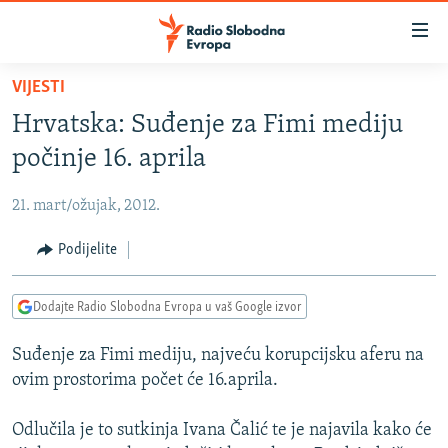
Dostupni
linkovi
Pređite
VIJESTI
na
VIJESTI
Hrvatska: Suđenje za Fimi mediju
glavni
BOSNA I HERCEGOVINA
sadržaj
počinje 16. aprila
SRBIJA
Pređite
na
21. mart/ožujak, 2012.
KOSOVO
glavnu
CRNA GORA
Podijelite
navigaciju
Pređite
VIZUELNO
na
Dodajte Radio Slobodna Evropa u vaš Google izvor
PODCASTI
VIDEO
pretragu
Suđenje za Fimi mediju, najveću korupcijsku aferu na
RAT U UKRAJINI
FOTOGALERIJE
ovim prostorima počet će 16.aprila.
KINA NA BALKANU
INFOGRAFIKE
Odlučila je to sutkinja Ivana Čalić te je najavila kako će
RSE PRIČE IZ SVIJETA