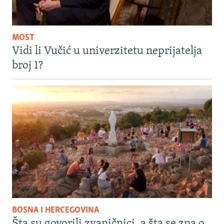
MOST
Vidi li Vučić u univerzitetu neprijatelja
broj 1?
BOSNA I HERCEGOVINA
Šta su govorili zvaničnici, a šta se zna o