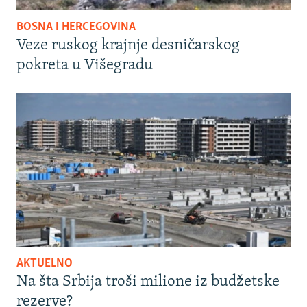
BOSNA I HERCEGOVINA
Veze ruskog krajnje desničarskog
pokreta u Višegradu
AKTUELNO
Na šta Srbija troši milione iz budžetske
rezerve?