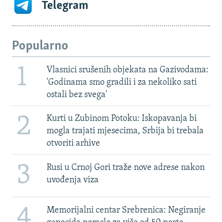
Telegram
Popularno
1
Vlasnici srušenih objekata na Gazivodama:
'Godinama smo gradili i za nekoliko sati
ostali bez svega'
2
Kurti u Zubinom Potoku: Iskopavanja bi
mogla trajati mjesecima, Srbija bi trebala
otvoriti arhive
3
Rusi u Crnoj Gori traže nove adrese nakon
uvođenja viza
4
Memorijalni centar Srebrenica: Negiranje