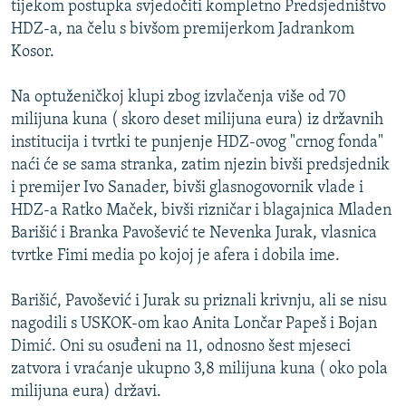
tijekom postupka svjedočiti kompletno Predsjedništvo
ISPRIČAJ MI
HDZ-a, na čelu s bivšom premijerkom Jadrankom
DNEVNO@RSE
Kosor.
SPECIJALI RSE
Na optuženičkoj klupi zbog izvlačenja više od 70
VIŠE OD NASLOVA
milijuna kuna ( skoro deset milijuna eura) iz državnih
PRATITE NAS
institucija i tvrtki te punjenje HDZ-ovog "crnog fonda"
GENOCID U SREBRENICI
naći će se sama stranka, zatim njezin bivši predsjednik
POPLAVE I KLIZIŠTA U BIH 2024.
i premijer Ivo Sanader, bivši glasnogovornik vlade i
HDZ-a Ratko Maček, bivši rizničar i blagajnica Mladen
TV LIBERTY
Sve RFE/RL stranice
Barišić i Branka Pavošević te Nevenka Jurak, vlasnica
POST SCRIPTUM
tvrtke Fimi media po kojoj je afera i dobila ime.
MOJA EVROPA
Barišić, Pavošević i Jurak su priznali krivnju, ali se nisu
TRI DECENIJE OD RATA U BIH
nagodili s USKOK-om kao Anita Lončar Papeš i Bojan
SVE KARTE DEJTONA
Dimić. Oni su osuđeni na 11, odnosno šest mjeseci
zatvora i vraćanje ukupno 3,8 milijuna kuna ( oko pola
NASTANAK I RASPAD JUGOSLAVIJE
milijuna eura) državi.