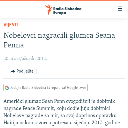
Dostupni
linkovi
Pređite
VIJESTI
na
VIJESTI
Nobelovci nagradili glumca Seana
glavni
BOSNA I HERCEGOVINA
sadržaj
Penna
SRBIJA
Pređite
na
20. mart/ožujak, 2012.
KOSOVO
glavnu
CRNA GORA
Podijelite
navigaciju
Pređite
VIZUELNO
na
Dodajte Radio Slobodna Evropa u vaš Google izvor
PODCASTI
VIDEO
pretragu
Američki glumac Sean Penn ovogodišnji je dobitnik
RAT U UKRAJINI
FOTOGALERIJE
nagrade Peace Summit, koju dodjeljuju dobitnici
KINA NA BALKANU
INFOGRAFIKE
Nobelove nagrade za mir, za svoj doprinos oporavku
Haitija nakon razorna potresa u siječnju 2010. godine.
RSE PRIČE IZ SVIJETA