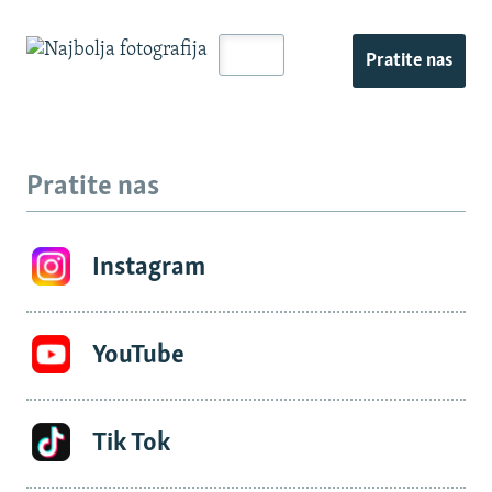
Pratite nas
Pratite nas
Instagram
YouTube
Tik Tok