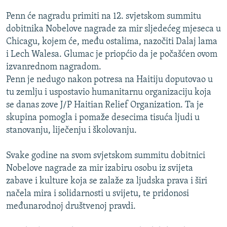
ISPRIČAJ MI
Penn će nagradu primiti na 12. svjetskom summitu
DNEVNO@RSE
dobitnika Nobelove nagrade za mir sljedećeg mjeseca u
Chicagu, kojem će, među ostalima, nazočiti Dalaj lama
SPECIJALI RSE
i Lech Walesa. Glumac je priopćio da je počašćen ovom
VIŠE OD NASLOVA
izvanrednom nagradom.
PRATITE NAS
Penn je nedugo nakon potresa na Haitiju doputovao u
GENOCID U SREBRENICI
tu zemlju i uspostavio humanitarnu organizaciju koja
POPLAVE I KLIZIŠTA U BIH 2024.
se danas zove J/P Haitian Relief Organization. Ta je
skupina pomogla i pomaže desecima tisuća ljudi u
TV LIBERTY
Sve RFE/RL stranice
stanovanju, liječenju i školovanju.
POST SCRIPTUM
Svake godine na svom svjetskom summitu dobitnici
MOJA EVROPA
Nobelove nagrade za mir izabiru osobu iz svijeta
TRI DECENIJE OD RATA U BIH
zabave i kulture koja se zalaže za ljudska prava i širi
SVE KARTE DEJTONA
načela mira i solidarnosti u svijetu, te pridonosi
međunarodnoj društvenoj pravdi.
NASTANAK I RASPAD JUGOSLAVIJE