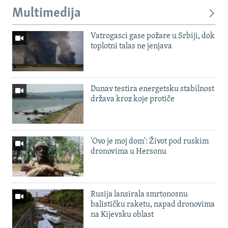
Multimedija
Vatrogasci gase požare u Srbiji, dok
toplotni talas ne jenjava
Dunav testira energetsku stabilnost
država kroz koje protiče
'Ovo je moj dom': Život pod ruskim
dronovima u Hersonu
Rusija lansirala smrtonosnu
balističku raketu, napad dronovima
na Kijevsku oblast