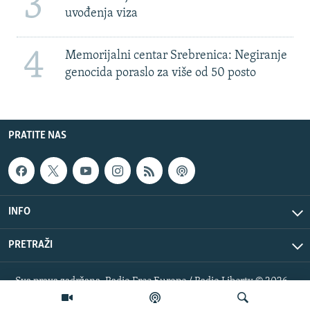
3
uvođenja viza
4
Memorijalni centar Srebrenica: Negiranje
genocida poraslo za više od 50 posto
PRATITE NAS
INFO
PRETRAŽI
Sva prava zadržana. Radio Free Europe / Radio Liberty © 2026
RFE/RL, Inc.