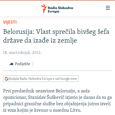
Dostupni
linkovi
Pređite
VIJESTI
na
VIJESTI
Belorusija: Vlast sprečila bivšeg šefa
glavni
BOSNA I HERCEGOVINA
sadržaj
države da izađe iz zemlje
SRBIJA
Pređite
na
18. mart/ožujak, 2012.
KOSOVO
glavnu
CRNA GORA
Podijelite
navigaciju
Pređite
VIZUELNO
na
Dodajte Radio Slobodna Evropa u vaš Google izvor
PODCASTI
VIDEO
pretragu
Prvi predsednik nezavisne Belorusije, a sada
RAT U UKRAJINI
FOTOGALERIJE
opozicionar, Stanislav Šuškevič izjavio je danas da su ga
KINA NA BALKANU
INFOGRAFIKE
pripadnici granične službe bez objašnjenja jutros izveli
iz voza kojim je krenuo u susednu Litvu.
RSE PRIČE IZ SVIJETA