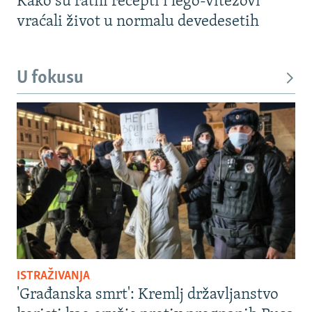
Kako su ratni recepti i lego-vitezovi
vraćali život u normalu devedesetih
U fokusu
ISTRAŽIVANJA
'Građanska smrt': Kremlj državljanstvo