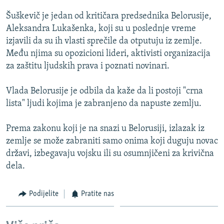
ISPRIČAJ MI
Šuškevič je jedan od kritičara predsednika Belorusije,
DNEVNO@RSE
Aleksandra Lukašenka, koji su u poslednje vreme
izjavili da su ih vlasti sprečile da otputuju iz zemlje.
SPECIJALI RSE
Među njima su opozicioni lideri, aktivisti organizacija
VIŠE OD NASLOVA
za zaštitu ljudskih prava i poznati novinari.
PRATITE NAS
GENOCID U SREBRENICI
Vlada Belorusije je odbila da kaže da li postoji "crna
POPLAVE I KLIZIŠTA U BIH 2024.
lista" ljudi kojima je zabranjeno da napuste zemlju.
TV LIBERTY
Sve RFE/RL stranice
Prema zakonu koji je na snazi u Belorusiji, izlazak iz
POST SCRIPTUM
zemlje se može zabraniti samo onima koji duguju novac
državi, izbegavaju vojsku ili su osumnjičeni za krivična
MOJA EVROPA
dela.
TRI DECENIJE OD RATA U BIH
SVE KARTE DEJTONA
Podijelite
Pratite nas
NASTANAK I RASPAD JUGOSLAVIJE