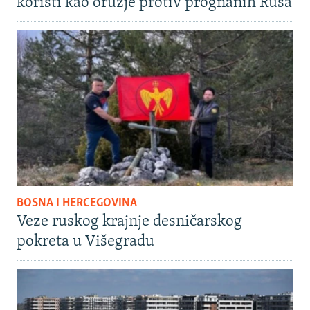
koristi kao oružje protiv prognanih Rusa
BOSNA I HERCEGOVINA
Veze ruskog krajnje desničarskog
pokreta u Višegradu