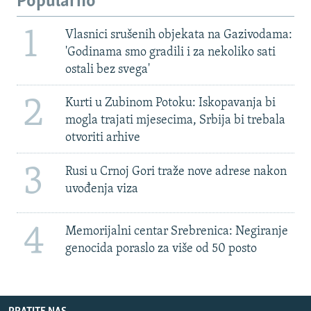
Popularno
1
Vlasnici srušenih objekata na Gazivodama:
'Godinama smo gradili i za nekoliko sati
ostali bez svega'
2
Kurti u Zubinom Potoku: Iskopavanja bi
mogla trajati mjesecima, Srbija bi trebala
otvoriti arhive
3
Rusi u Crnoj Gori traže nove adrese nakon
uvođenja viza
4
Memorijalni centar Srebrenica: Negiranje
genocida poraslo za više od 50 posto