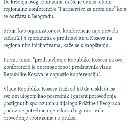
Do kršenja ovog sporazuma došlo je danas tokom
ISPRIČAJ MI
regionalne konferencije “Partnerstvo za promjene” koja
DNEVNO@RSE
se održava u Beogradu.
SPECIJALI RSE
Srbija kao organizator ove konferencije nije provela
VIŠE OD NASLOVA
tačku 2 i 4 sporazuma o predstavljanju Kosova na
PRATITE NAS
regionalnim inicijativama, kaže se u saopštenju.
GENOCID U SREBRENICI
POPLAVE I KLIZIŠTA U BIH 2024.
Prema tome, "predstavljanje Republike Kosova na ovoj
konferenciji je onemogućeno i predstavnik vlade
TV LIBERTY
Sve RFE/RL stranice
Republike Kosova je napustio konferenciju".
POST SCRIPTUM
Vlada Republike Kosova traži od EU da u skladu sa
MOJA EVROPA
svojom ulogom kao posrednik i garant porovođenja
TRI DECENIJE OD RATA U BIH
postignutih sporazuma u dijalogu Prištine i Beograda
SVE KARTE DEJTONA
poduzme potrebne mjere kako bi garantirala
provođenje sporazuma i u praksi.
NASTANAK I RASPAD JUGOSLAVIJE