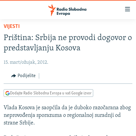
Dostupni
linkovi
Pređite
VIJESTI
na
VIJESTI
Priština: Srbija ne provodi dogovor o
glavni
BOSNA I HERCEGOVINA
sadržaj
predstavljanju Kosova
SRBIJA
Pređite
na
15. mart/ožujak, 2012.
KOSOVO
glavnu
CRNA GORA
Podijelite
navigaciju
Pređite
VIZUELNO
na
Dodajte Radio Slobodna Evropa u vaš Google izvor
PODCASTI
VIDEO
pretragu
Vlada Kosova je saopćila da je duboko razočarana zbog
RAT U UKRAJINI
FOTOGALERIJE
neprovođenja sporazuma o regionalnoj suradnji od
KINA NA BALKANU
INFOGRAFIKE
strane Srbije.
RSE PRIČE IZ SVIJETA