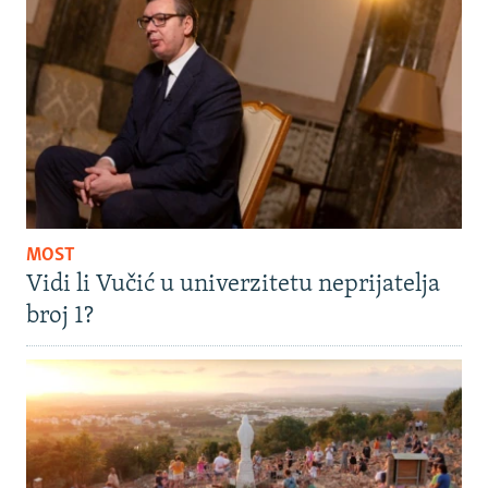
MOST
Vidi li Vučić u univerzitetu neprijatelja
broj 1?