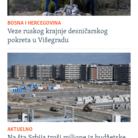
BOSNA I HERCEGOVINA
Veze ruskog krajnje desničarskog
pokreta u Višegradu
AKTUELNO
Na šta Srbija troši milione iz budžetske