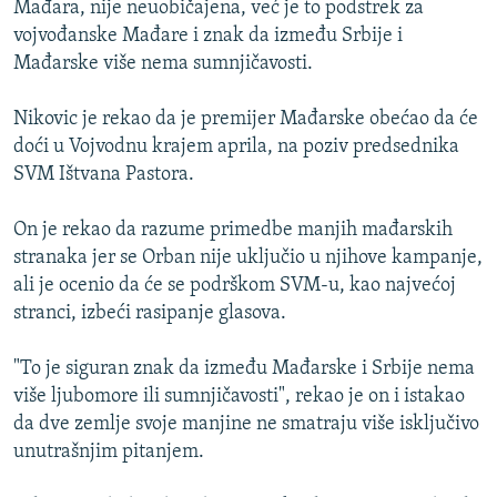
Mađara, nije neuobičajena, već je to podstrek za
ISPRIČAJ MI
vojvođanske Mađare i znak da između Srbije i
DNEVNO@RSE
Mađarske više nema sumnjičavosti.
SPECIJALI RSE
Nikovic je rekao da je premijer Mađarske obećao da će
VIŠE OD NASLOVA
doći u Vojvodnu krajem aprila, na poziv predsednika
PRATITE NAS
SVM Ištvana Pastora.
GENOCID U SREBRENICI
POPLAVE I KLIZIŠTA U BIH 2024.
On je rekao da razume primedbe manjih mađarskih
stranaka jer se Orban nije uključio u njihove kampanje,
TV LIBERTY
Sve RFE/RL stranice
ali je ocenio da će se podrškom SVM-u, kao najvećoj
POST SCRIPTUM
stranci, izbeći rasipanje glasova.
MOJA EVROPA
"To je siguran znak da između Mađarske i Srbije nema
TRI DECENIJE OD RATA U BIH
više ljubomore ili sumnjičavosti", rekao je on i istakao
SVE KARTE DEJTONA
da dve zemlje svoje manjine ne smatraju više isključivo
unutrašnjim pitanjem.
NASTANAK I RASPAD JUGOSLAVIJE