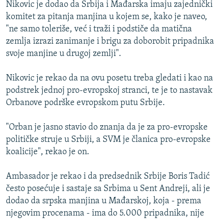
Nikovic je dodao da Srbija i Mađarska imaju zajednički
komitet za pitanja manjina u kojem se, kako je naveo,
"ne samo toleriše, već i traži i podstiče da matična
zemlja izrazi zanimanje i brigu za doborobit pripadnika
svoje manjine u drugoj zemlji".
Nikovic je rekao da na ovu posetu treba gledati i kao na
podstrek jednoj pro-evropskoj stranci, te je to nastavak
Orbanove podrške evropskom putu Srbije.
"Orban je jasno stavio do znanja da je za pro-evropske
političke struje u Srbiji, a SVM je članica pro-evropske
koalicije", rekao je on.
Ambasador je rekao i da predsednik Srbije Boris Tadić
često posećuje i sastaje sa Srbima u Sent Andreji, ali je
dodao da srpska manjina u Mađarskoj, koja - prema
njegovim procenama - ima do 5.000 pripadnika, nije