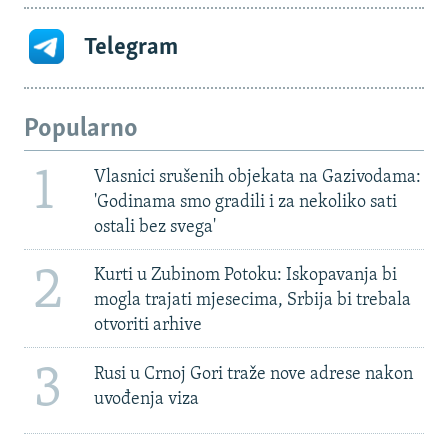
Telegram
Popularno
1
Vlasnici srušenih objekata na Gazivodama:
'Godinama smo gradili i za nekoliko sati
ostali bez svega'
2
Kurti u Zubinom Potoku: Iskopavanja bi
mogla trajati mjesecima, Srbija bi trebala
otvoriti arhive
3
Rusi u Crnoj Gori traže nove adrese nakon
uvođenja viza