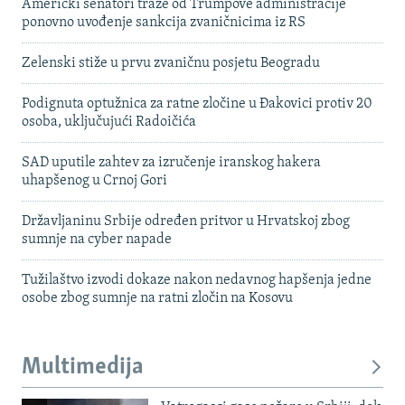
Američki senatori traže od Trumpove administracije
ponovno uvođenje sankcija zvaničnicima iz RS
Zelenski stiže u prvu zvaničnu posjetu Beogradu
Podignuta optužnica za ratne zločine u Đakovici protiv 20
osoba, uključujući Radoičića
SAD uputile zahtev za izručenje iranskog hakera
uhapšenog u Crnoj Gori
Državljaninu Srbije određen pritvor u Hrvatskoj zbog
sumnje na cyber napade
Tužilaštvo izvodi dokaze nakon nedavnog hapšenja jedne
osobe zbog sumnje na ratni zločin na Kosovu
Multimedija