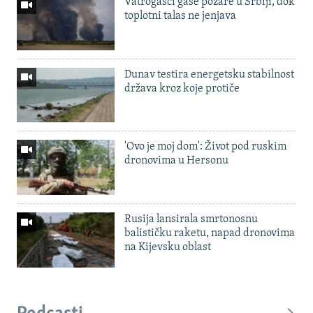
Vatrogasci gase požare u Srbiji, dok
toplotni talas ne jenjava
Dunav testira energetsku stabilnost
država kroz koje protiče
'Ovo je moj dom': Život pod ruskim
dronovima u Hersonu
Rusija lansirala smrtonosnu
balističku raketu, napad dronovima
na Kijevsku oblast