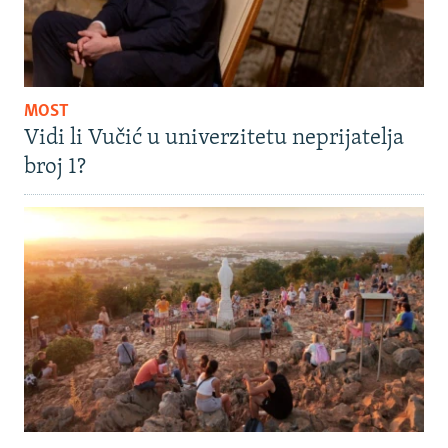
MOST
Vidi li Vučić u univerzitetu neprijatelja
broj 1?