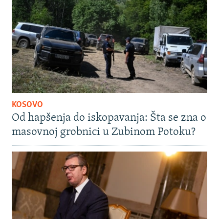
KOSOVO
Od hapšenja do iskopavanja: Šta se zna o
masovnoj grobnici u Zubinom Potoku?