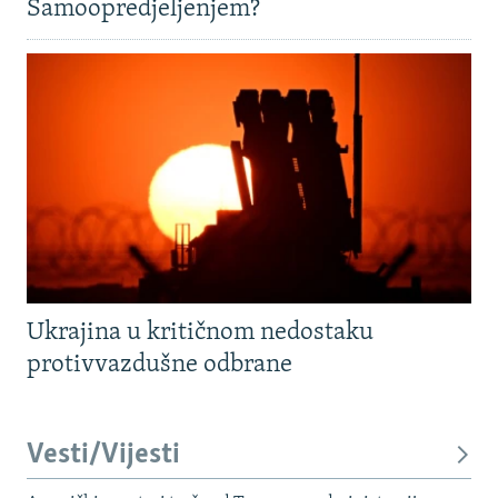
Samoopredjeljenjem?
Ukrajina u kritičnom nedostaku
protivvazdušne odbrane
Vesti/Vijesti