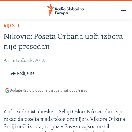
Dostupni
linkovi
Pređite
VIJESTI
na
VIJESTI
Nikovic: Poseta Orbana uoči izbora
glavni
BOSNA I HERCEGOVINA
sadržaj
nije presedan
SRBIJA
Pređite
na
9. mart/ožujak, 2012.
KOSOVO
glavnu
CRNA GORA
Podijelite
navigaciju
Pređite
VIZUELNO
na
Dodajte Radio Slobodna Evropa u vaš Google izvor
PODCASTI
VIDEO
pretragu
RAT U UKRAJINI
FOTOGALERIJE
Ambasador Mađarske u Srbiji Oskar Nikovic danas je
KINA NA BALKANU
INFOGRAFIKE
rekao da poseta mađarskog premijera Viktora Orbana
Srbiji uoči izbora, na poziv Saveza vojvođanskih
RSE PRIČE IZ SVIJETA