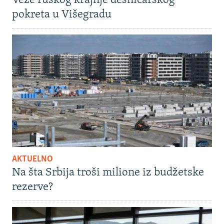
Veze ruskog krajnje desničarskog
pokreta u Višegradu
AKTUELNO
Na šta Srbija troši milione iz budžetske
rezerve?