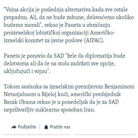
ISPRIČAJ MI
"Vojna akcija je poslednja alternativa kada sve ostale
DNEVNO@RSE
propadnu. Ali, da ne bude zabune, delovaćemo ukoliko
budemo morali", rekao je Paneta u obraćanju
SPECIJALI RSE
proizraelskoj lobističkoj organizaciji Američko-
VIŠE OD NASLOVA
izraelski komitet za javne poslove (AIPAC).
PRATITE NAS
GENOCID U SREBRENICI
Paneta je ponovio da SAD "žele da diplomatija bude
POPLAVE I KLIZIŠTA U BIH 2024.
delotvorna ali da će na stolu zadržati sve opcije,
uključujući i vojnu".
TV LIBERTY
Sve RFE/RL stranice
POST SCRIPTUM
Tokom sastanka sa izraelskim premijerom Benjaminom
Netanjahuom u Bijeloj kući, američki predsjednik
MOJA EVROPA
Barak Obama rekao je u ponedeljak da je za SAD
TRI DECENIJE OD RATA U BIH
neprihvatljiv nuklearno sposoban Iran.
SVE KARTE DEJTONA
Podijelite
Pratite nas
NASTANAK I RASPAD JUGOSLAVIJE