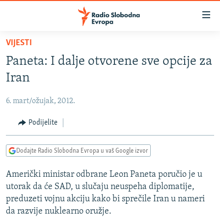
Dostupni
linkovi
Pređite
VIJESTI
na
VIJESTI
Paneta: I dalje otvorene sve opcije za
glavni
BOSNA I HERCEGOVINA
sadržaj
Iran
SRBIJA
Pređite
na
6. mart/ožujak, 2012.
KOSOVO
glavnu
CRNA GORA
Podijelite
navigaciju
Pređite
VIZUELNO
na
Dodajte Radio Slobodna Evropa u vaš Google izvor
PODCASTI
VIDEO
pretragu
Američki ministar odbrane Leon Paneta poručio je u
RAT U UKRAJINI
FOTOGALERIJE
utorak da će SAD, u slučaju neuspeha diplomatije,
KINA NA BALKANU
INFOGRAFIKE
preduzeti vojnu akciju kako bi sprečile Iran u nameri
da razvije nuklearno oružje.
RSE PRIČE IZ SVIJETA