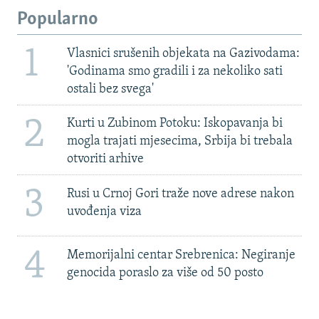
Popularno
1
Vlasnici srušenih objekata na Gazivodama:
'Godinama smo gradili i za nekoliko sati
ostali bez svega'
2
Kurti u Zubinom Potoku: Iskopavanja bi
mogla trajati mjesecima, Srbija bi trebala
otvoriti arhive
3
Rusi u Crnoj Gori traže nove adrese nakon
uvođenja viza
4
Memorijalni centar Srebrenica: Negiranje
genocida poraslo za više od 50 posto