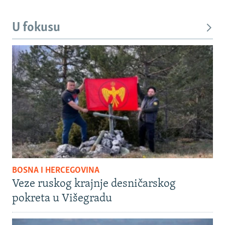
U fokusu
BOSNA I HERCEGOVINA
Veze ruskog krajnje desničarskog
pokreta u Višegradu