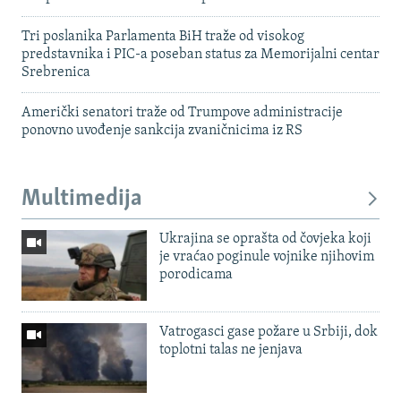
Tri poslanika Parlamenta BiH traže od visokog
predstavnika i PIC-a poseban status za Memorijalni centar
Srebrenica
Američki senatori traže od Trumpove administracije
ponovno uvođenje sankcija zvaničnicima iz RS
Multimedija
Ukrajina se oprašta od čovjeka koji
je vraćao poginule vojnike njihovim
porodicama
Vatrogasci gase požare u Srbiji, dok
toplotni talas ne jenjava