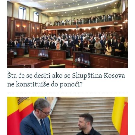
Šta će se desiti ako se Skupština Kosova
ne konstituiše do ponoći?