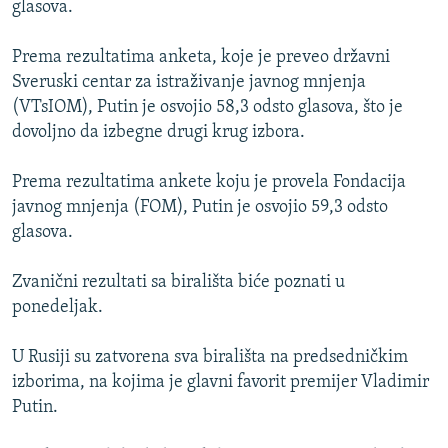
glasova.
ISPRIČAJ MI
DNEVNO@RSE
Prema rezultatima anketa, koje je preveo državni
Sveruski centar za istraživanje javnog mnjenja
SPECIJALI RSE
(VTsIOM), Putin je osvojio 58,3 odsto glasova, što je
VIŠE OD NASLOVA
dovoljno da izbegne drugi krug izbora.
PRATITE NAS
GENOCID U SREBRENICI
Prema rezultatima ankete koju je provela Fondacija
POPLAVE I KLIZIŠTA U BIH 2024.
javnog mnjenja (FOM), Putin je osvojio 59,3 odsto
glasova.
TV LIBERTY
Sve RFE/RL stranice
POST SCRIPTUM
Zvanični rezultati sa birališta biće poznati u
ponedeljak.
MOJA EVROPA
TRI DECENIJE OD RATA U BIH
U Rusiji su zatvorena sva birališta na predsedničkim
SVE KARTE DEJTONA
izborima, na kojima je glavni favorit premijer Vladimir
Putin.
NASTANAK I RASPAD JUGOSLAVIJE