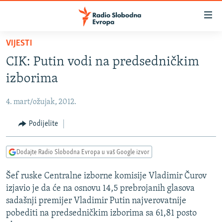
Dostupni
linkovi
Pređite
VIJESTI
na
VIJESTI
CIK: Putin vodi na predsedničkim
glavni
BOSNA I HERCEGOVINA
sadržaj
izborima
SRBIJA
Pređite
na
4. mart/ožujak, 2012.
KOSOVO
glavnu
CRNA GORA
Podijelite
navigaciju
Pređite
VIZUELNO
na
Dodajte Radio Slobodna Evropa u vaš Google izvor
PODCASTI
VIDEO
pretragu
Šef ruske Centralne izborne komisije Vladimir Čurov
RAT U UKRAJINI
FOTOGALERIJE
izjavio je da će na osnovu 14,5 prebrojanih glasova
KINA NA BALKANU
INFOGRAFIKE
sadašnji premijer Vladimir Putin najverovatnije
pobediti na predsedničkim izborima sa 61,81 posto
RSE PRIČE IZ SVIJETA