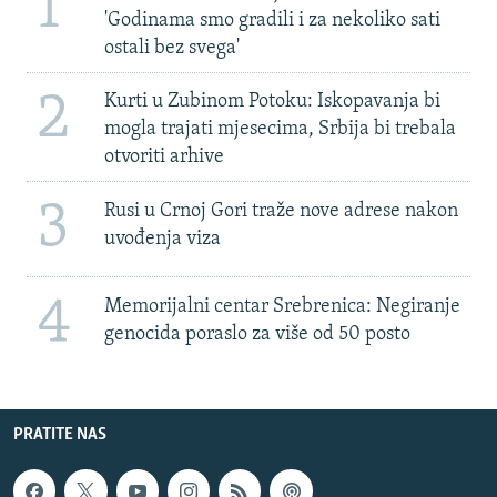
1
'Godinama smo gradili i za nekoliko sati
ostali bez svega'
2
Kurti u Zubinom Potoku: Iskopavanja bi
mogla trajati mjesecima, Srbija bi trebala
otvoriti arhive
3
Rusi u Crnoj Gori traže nove adrese nakon
uvođenja viza
4
Memorijalni centar Srebrenica: Negiranje
genocida poraslo za više od 50 posto
PRATITE NAS