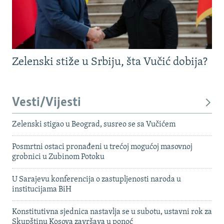
Zelenski stiže u Srbiju, šta Vučić dobija?
Vesti/Vijesti
Zelenski stigao u Beograd, susreo se sa Vučićem
Posmrtni ostaci pronađeni u trećoj mogućoj masovnoj
grobnici u Zubinom Potoku
U Sarajevu konferencija o zastupljenosti naroda u
institucijama BiH
Konstitutivna sjednica nastavlja se u subotu, ustavni rok za
Skupštinu Kosova završava u ponoć