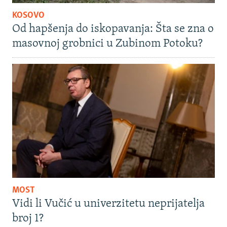
KOSOVO
Od hapšenja do iskopavanja: Šta se zna o
masovnoj grobnici u Zubinom Potoku?
MOST
Vidi li Vučić u univerzitetu neprijatelja
broj 1?