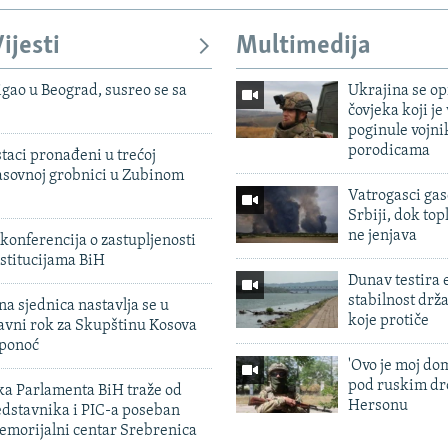
ijesti
Multimedija
igao u Beograd, susreo se sa
Ukrajina se op
čovjeka koji je
poginule vojni
porodicama
taci pronađeni u trećoj
sovnoj grobnici u Zubinom
Vatrogasci gas
Srbiji, dok topl
ne jenjava
konferencija o zastupljenosti
stitucijama BiH
Dunav testira
stabilnost drž
na sjednica nastavlja se u
koje protiče
avni rok za Skupštinu Kosova
 ponoć
'Ovo je moj dom
pod ruskim dr
ka Parlamenta BiH traže od
Hersonu
edstavnika i PIC-a poseban
emorijalni centar Srebrenica