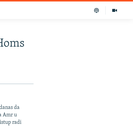
 Homs
 danas da
ba Amr u
istup radi