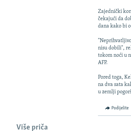
ISPRIČAJ MI
DNEVNO@RSE
Zajednički kon
čekajući da do
SPECIJALI RSE
dana kako bi o
VIŠE OD NASLOVA
"Neprihvatljiv
GENOCID U SREBRENICI
nisu dobili", 
POPLAVE I KLIZIŠTA U BIH 2024.
tokom noći u na
AFP.
TV LIBERTY
POST SCRIPTUM
Pored toga, Ke
na dva sata ka
MOJA EVROPA
u zemlji pogor
TRI DECENIJE OD RATA U BIH
SVE KARTE DEJTONA
Podijelite
NASTANAK I RASPAD JUGOSLAVIJE
Više priča