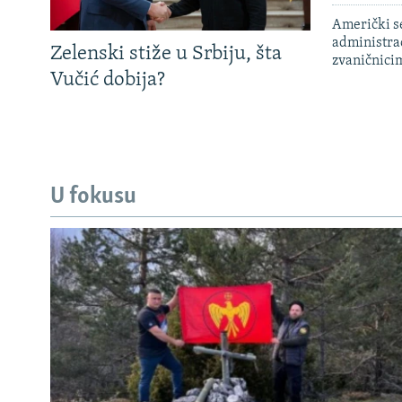
Američki s
administra
Zelenski stiže u Srbiju, šta
zvaničnici
Vučić dobija?
U fokusu