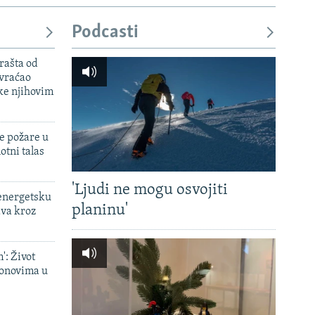
Podcasti
rašta od
 vraćao
ke njihovim
e požare u
otni talas
'Ljudi ne mogu osvojiti
 energetsku
planinu'
ava kroz
': Život
onovima u