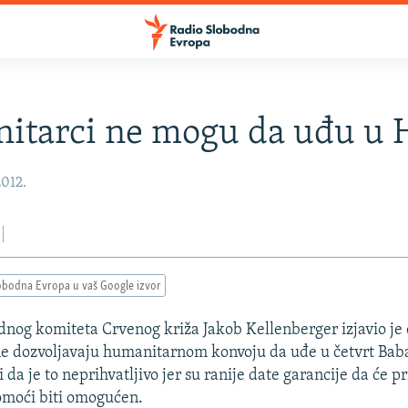
itarci ne mogu da uđu u
2012.
obodna Evropa u vaš Google izvor
og komiteta Crvenog križa Jakob Kellenberger izjavio je
i ne dozvoljavaju humanitarnom konvoju da uđe u četvrt Ba
 da je to neprihvatljivo jer su ranije date garancije da će pr
omoći biti omogućen.