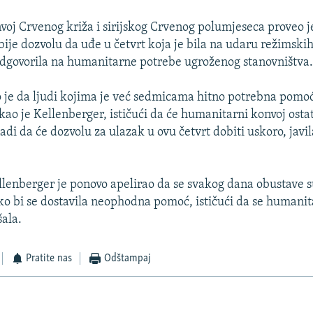
voj Crvenog križa i sirijskog Crvenog polumjeseca proveo j
bije dozvolu da uđe u četvrt koja je bila na udaru režimski
dgovorila na humanitarne potrebe ugroženog stanovništva
o je da ljudi kojima je već sedmicama hitno potrebna pomo
rekao je Kellenberger, ističući da će humanitarni konvoj ost
di da će dozvolu za ulazak u ovu četvrt dobiti uskoro, javil
llenberger je ponovo apelirao da se svakog dana obustave su
ko bi se dostavila neophodna pomoć, ističući da se humanit
šala.
Pratite nas
Odštampaj