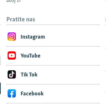
?
broj 1?
Pratite nas
Instagram
YouTube
Tik Tok
Facebook