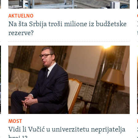
AKTUELNO
Na šta Srbija troši milione iz budžetske
rezerve?
MOST
Vidi li Vučić u univerzitetu neprijatelja