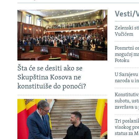
Vesti/V
Zelenski st
Vučićem
Posmrtni os
mogućoj ma
Potoku
Šta će se desiti ako se
U Sarajevu 
Skupština Kosova ne
naroda u in
konstituiše do ponoći?
Konstitutiv
subotu, ust
završava u
Tri poslani
visokog pr
status za M