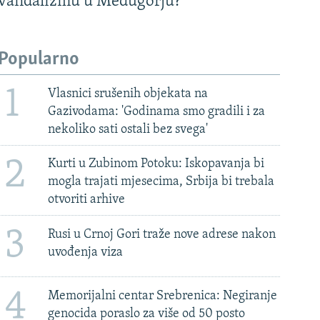
vandalizmu u Međugorju?
Popularno
1
Vlasnici srušenih objekata na
Gazivodama: 'Godinama smo gradili i za
nekoliko sati ostali bez svega'
2
Kurti u Zubinom Potoku: Iskopavanja bi
mogla trajati mjesecima, Srbija bi trebala
otvoriti arhive
3
Rusi u Crnoj Gori traže nove adrese nakon
uvođenja viza
4
Memorijalni centar Srebrenica: Negiranje
genocida poraslo za više od 50 posto