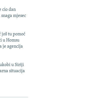
e cio dan
h snaga mjesec
.
ć još tu pomoć
ati u Homsu
a je agencija
kobi u Siriji
arna situacija