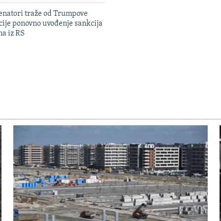
enatori traže od Trumpove
cije ponovno uvođenje sankcija
ma iz RS