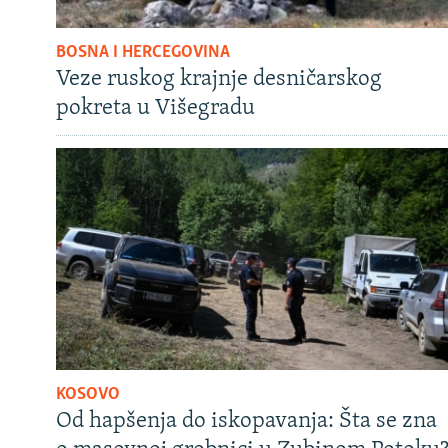
BOSNA I HERCEGOVINA
Veze ruskog krajnje desničarskog
pokreta u Višegradu
KOSOVO
Od hapšenja do iskopavanja: Šta se zna