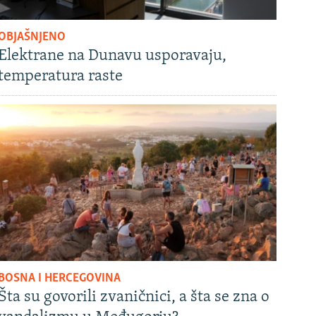
OBJAŠNJENO
Elektrane na Dunavu usporavaju,
temperatura raste
BOSNA I HERCEGOVINA
Šta su govorili zvaničnici, a šta se zna o