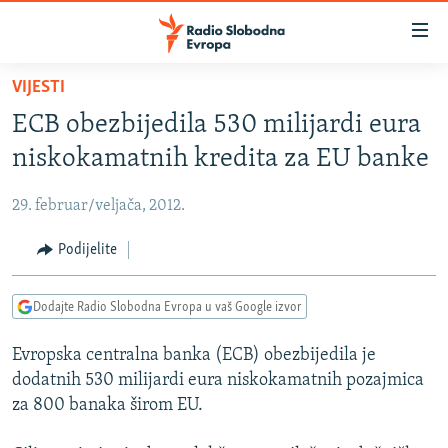
Dostupni
linkovi
Pređite
VIJESTI
na
VIJESTI
ECB obezbijedila 530 milijardi eura
glavni
BOSNA I HERCEGOVINA
sadržaj
niskokamatnih kredita za EU banke
SRBIJA
Pređite
na
29. februar/veljača, 2012.
KOSOVO
glavnu
CRNA GORA
Podijelite
navigaciju
Pređite
VIZUELNO
na
Dodajte Radio Slobodna Evropa u vaš Google izvor
PODCASTI
VIDEO
pretragu
Evropska centralna banka (ECB) obezbijedila je
RAT U UKRAJINI
FOTOGALERIJE
dodatnih 530 milijardi eura niskokamatnih pozajmica
KINA NA BALKANU
INFOGRAFIKE
za 800 banaka širom EU.
RSE PRIČE IZ SVIJETA