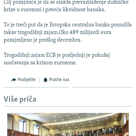
Cilj pozajmica je da se olakša prevazilaženje dužničke
ISPRIČAJ MI
krize u eurozoni i poveća likvidnost banaka.
DNEVNO@RSE
To je treći put da je Evropska centralna banka ponudila
SPECIJALI RSE
takav trogodišnji zajam.Oko 489 milijardi eura
VIŠE OD NASLOVA
pozajmljeno je prošlog decembra.
PRATITE NAS
GENOCID U SREBRENICI
Trogodišnji zajam ECB je posljednji je pokušaj
POPLAVE I KLIZIŠTA U BIH 2024.
suočavanja sa krizom eurozone.
TV LIBERTY
Sve RFE/RL stranice
Podijelite
Pratite nas
POST SCRIPTUM
MOJA EVROPA
Više priča
TRI DECENIJE OD RATA U BIH
SVE KARTE DEJTONA
NASTANAK I RASPAD JUGOSLAVIJE