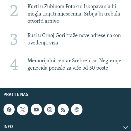
2
Kurti u Zubinom Potoku: Iskopavanja bi
mogla trajati mjesecima, Srbija bi trebala
otvoriti arhive
3
Rusi u Crnoj Gori traže nove adrese nakon
uvođenja viza
4
Memorijalni centar Srebrenica: Negiranje
genocida poraslo za više od 50 posto
PRATITE NAS
INFO