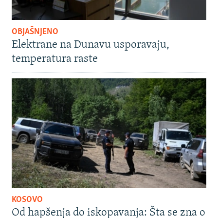
OBJAŠNJENO
Elektrane na Dunavu usporavaju,
temperatura raste
KOSOVO
Od hapšenja do iskopavanja: Šta se zna o