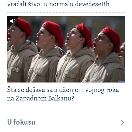
vraćali život u normalu devedesetih
Šta se dešava sa služenjem vojnog roka
na Zapadnom Balkanu?
U fokusu