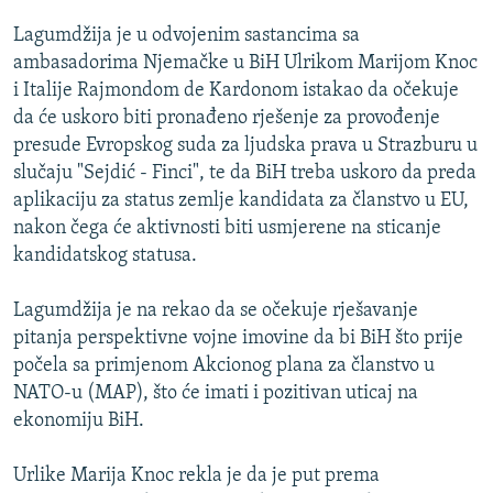
ISPRIČAJ MI
Lagumdžija je u odvojenim sastancima sa
DNEVNO@RSE
ambasadorima Njemačke u BiH Ulrikom Marijom Knoc
i Italije Rajmondom de Kardonom istakao da očekuje
SPECIJALI RSE
da će uskoro biti pronađeno rješenje za provođenje
VIŠE OD NASLOVA
presude Evropskog suda za ljudska prava u Strazburu u
PRATITE NAS
slučaju "Sejdić - Finci", te da BiH treba uskoro da preda
GENOCID U SREBRENICI
aplikaciju za status zemlje kandidata za članstvo u EU,
POPLAVE I KLIZIŠTA U BIH 2024.
nakon čega će aktivnosti biti usmjerene na sticanje
kandidatskog statusa.
TV LIBERTY
Sve RFE/RL stranice
POST SCRIPTUM
Lagumdžija je na rekao da se očekuje rješavanje
pitanja perspektivne vojne imovine da bi BiH što prije
MOJA EVROPA
počela sa primjenom Akcionog plana za članstvo u
TRI DECENIJE OD RATA U BIH
NATO-u (MAP), što će imati i pozitivan uticaj na
SVE KARTE DEJTONA
ekonomiju BiH.
NASTANAK I RASPAD JUGOSLAVIJE
Urlike Marija Knoc rekla je da je put prema