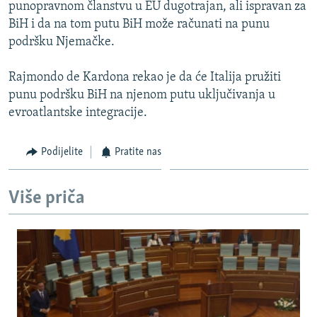
punopravnom članstvu u EU dugotrajan, ali ispravan za
BiH i da na tom putu BiH može računati na punu
podršku Njemačke.
Rajmondo de Kardona rekao je da će Italija pružiti
punu podršku BiH na njenom putu uključivanja u
evroatlantske integracije.
Podijelite
Pratite nas
Više priča