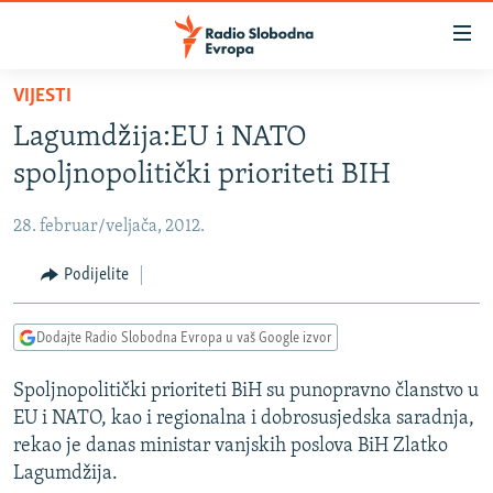
Dostupni
linkovi
Pređite
VIJESTI
na
VIJESTI
Lagumdžija:EU i NATO
glavni
BOSNA I HERCEGOVINA
sadržaj
spoljnopolitički prioriteti BIH
SRBIJA
Pređite
na
28. februar/veljača, 2012.
KOSOVO
glavnu
CRNA GORA
Podijelite
navigaciju
Pređite
VIZUELNO
na
Dodajte Radio Slobodna Evropa u vaš Google izvor
PODCASTI
VIDEO
pretragu
Spoljnopolitički prioriteti BiH su punopravno članstvo u
RAT U UKRAJINI
FOTOGALERIJE
EU i NATO, kao i regionalna i dobrosusjedska saradnja,
KINA NA BALKANU
INFOGRAFIKE
rekao je danas ministar vanjskih poslova BiH Zlatko
Lagumdžija.
RSE PRIČE IZ SVIJETA