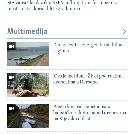
BiH zatražila ulazak u SEPA: Jeftiniji transferi novca iz
inostranstva korak bliže građanima
Multimedija
Dunav testira energetsku stabilnost
regiona
'Ovo je moj dom': Život pod ruskim
dronovima u Hersonu
Rusija lansirala smrtonosnu
balističku raketu, napad dronovima
na Kijevsku oblast