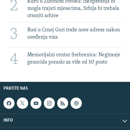
2
Kurti u Zubinom Potoku: Iskopavanja bi
mogla trajati mjesecima, Srbija bi trebala
otvoriti arhive
3
Rusi u Crnoj Gori traže nove adrese nakon
uvođenja viza
4
Memorijalni centar Srebrenica: Negiranje
genocida poraslo za više od 50 posto
PRATITE NAS
INFO