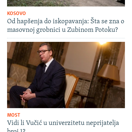
KOSOVO
Od hapšenja do iskopavanja: Šta se zna o
masovnoj grobnici u Zubinom Potoku?
MOST
Vidi li Vučić u univerzitetu neprijatelja
broj 1?