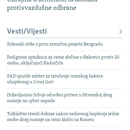
protivvazdušne odbrane
Vesti/Vijesti
Zelenski stiže u prvu zvaničnu posjetu Beogradu
Podignuta optužnica za ratne zločine u Đakovici protiv 20
osoba, uključujući Radoičića
SAD uputile zahtev za izručenje iranskog hakera
uhapšenog u Crnoj Gori
Državljaninu Srbije određen pritvor u Hrvatskoj zbog
sumnje na cyber napade
Tužilaštvo izvodi dokaze nakon nedavnog hapšenja jedne
osobe zbog sumnje na ratni zločin na Kosovu