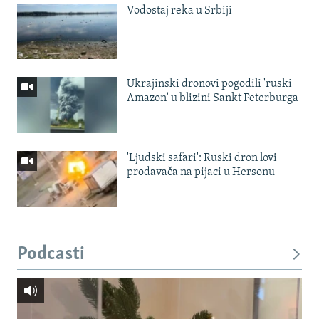
Vodostaj reka u Srbiji
Ukrajinski dronovi pogodili 'ruski
Amazon' u blizini Sankt Peterburga
'Ljudski safari': Ruski dron lovi
prodavača na pijaci u Hersonu
Podcasti