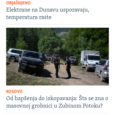
OBJAŠNJENO
Elektrane na Dunavu usporavaju,
temperatura raste
KOSOVO
Od hapšenja do iskopavanja: Šta se zna o
masovnoj grobnici u Zubinom Potoku?