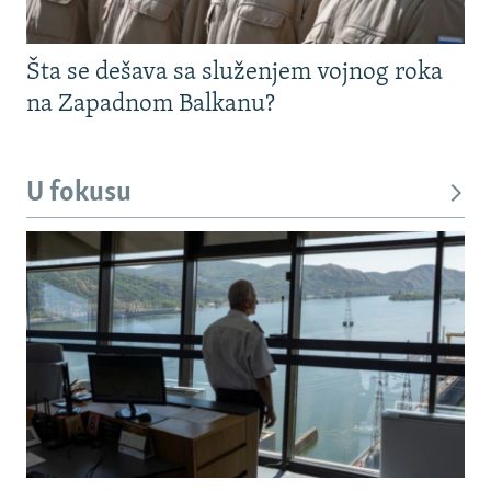
Šta se dešava sa služenjem vojnog roka
na Zapadnom Balkanu?
U fokusu