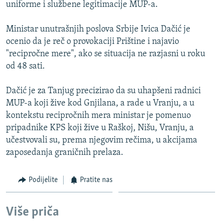
uniforme i službene legitimacije MUP-a.
Ministar unutrašnjih poslova Srbije Ivica Dačić je
ocenio da je reč o provokaciji Prištine i najavio
"recipročne mere", ako se situacija ne razjasni u roku
od 48 sati.
Dačić je za Tanjug precizirao da su uhapšeni radnici
MUP-a koji žive kod Gnjilana, a rade u Vranju, a u
kontekstu recipročnih mera ministar je pomenuo
pripadnike KPS koji žive u Raškoj, Nišu, Vranju, a
učestvovali su, prema njegovim rečima, u akcijama
zaposedanja graničnih prelaza.
Podijelite
Pratite nas
Više priča