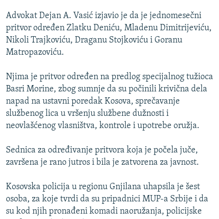
ISPRIČAJ MI
Advokat Dejan A. Vasić izjavio je da je jednomesečni
DNEVNO@RSE
pritvor određen Zlatku Deniću, Mladenu Dimitrijeviću,
Nikoli Trajkoviću, Draganu Stojkoviću i Goranu
SPECIJALI RSE
Matropazoviću.
VIŠE OD NASLOVA
PRATITE NAS
Njima je pritvor određen na predlog specijalnog tužioca
GENOCID U SREBRENICI
Basri Morine, zbog sumnje da su počinili krivična dela
POPLAVE I KLIZIŠTA U BIH 2024.
napad na ustavni poredak Kosova, sprečavanje
službenog lica u vršenju službene dužnosti i
TV LIBERTY
Sve RFE/RL stranice
neovlašćenog vlasništva, kontrole i upotrebe oružja.
POST SCRIPTUM
Sednica za određivanje pritvora koja je počela juče,
MOJA EVROPA
završena je rano jutros i bila je zatvorena za javnost.
TRI DECENIJE OD RATA U BIH
SVE KARTE DEJTONA
Kosovska policija u regionu Gnjilana uhapsila je šest
osoba, za koje tvrdi da su pripadnici MUP-a Srbije i da
NASTANAK I RASPAD JUGOSLAVIJE
su kod njih pronađeni komadi naoružanja, policijske