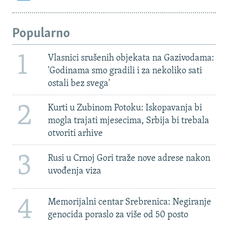
Popularno
1
Vlasnici srušenih objekata na Gazivodama:
'Godinama smo gradili i za nekoliko sati
ostali bez svega'
2
Kurti u Zubinom Potoku: Iskopavanja bi
mogla trajati mjesecima, Srbija bi trebala
otvoriti arhive
3
Rusi u Crnoj Gori traže nove adrese nakon
uvođenja viza
4
Memorijalni centar Srebrenica: Negiranje
genocida poraslo za više od 50 posto