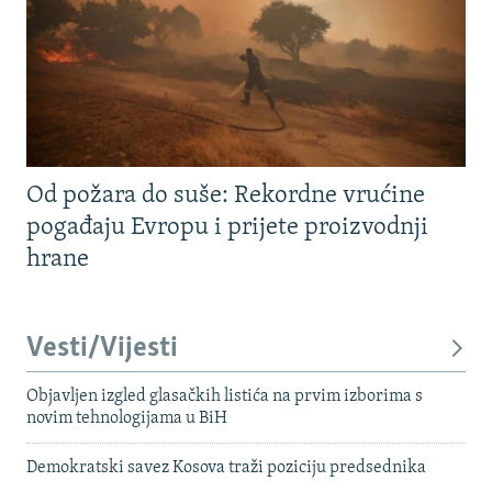
Od požara do suše: Rekordne vrućine
pogađaju Evropu i prijete proizvodnji
hrane
Vesti/Vijesti
Objavljen izgled glasačkih listića na prvim izborima s
novim tehnologijama u BiH
Demokratski savez Kosova traži poziciju predsednika