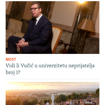
MOST
Vidi li Vučić u univerzitetu neprijatelja
broj 1?