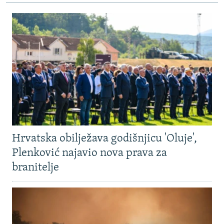
Hrvatska obilježava godišnjicu 'Oluje',
Plenković najavio nova prava za
branitelje