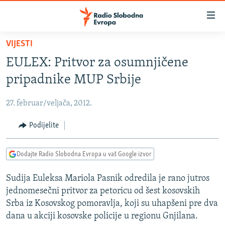
Dostupni
linkovi
Pređite
VIJESTI
na
VIJESTI
EULEX: Pritvor za osumnjičene
glavni
BOSNA I HERCEGOVINA
sadržaj
pripadnike MUP Srbije
SRBIJA
Pređite
na
27. februar/veljača, 2012.
KOSOVO
glavnu
CRNA GORA
Podijelite
navigaciju
Pređite
VIZUELNO
na
Dodajte Radio Slobodna Evropa u vaš Google izvor
PODCASTI
VIDEO
pretragu
Sudija Euleksa Mariola Pasnik odredila je rano jutros
RAT U UKRAJINI
FOTOGALERIJE
jednomesečni pritvor za petoricu od šest kosovskih
KINA NA BALKANU
INFOGRAFIKE
Srba iz Kosovskog pomoravlja, koji su uhapšeni pre dva
dana u akciji kosovske policije u regionu Gnjilana.
RSE PRIČE IZ SVIJETA