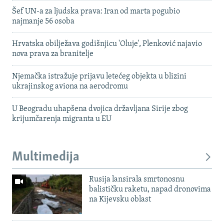
Šef UN-a za ljudska prava: Iran od marta pogubio
najmanje 56 osoba
Hrvatska obilježava godišnjicu 'Oluje', Plenković najavio
nova prava za branitelje
Njemačka istražuje prijavu letećeg objekta u blizini
ukrajinskog aviona na aerodromu
U Beogradu uhapšena dvojica državljana Sirije zbog
krijumčarenja migranta u EU
Multimedija
Rusija lansirala smrtonosnu
balističku raketu, napad dronovima
na Kijevsku oblast