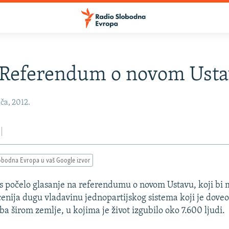
: Referendum o novom Ust
ča, 2012.
obodna Evropa u vaš Google izvor
tros počelo glasanje na referendumu o novom Ustavu, koji bi
enija dugu vladavinu jednopartijskog sistema koji je dove
ba širom zemlje, u kojima je život izgubilo oko 7.600 ljudi.