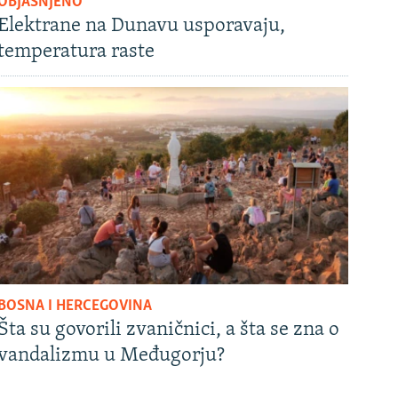
OBJAŠNJENO
Elektrane na Dunavu usporavaju,
temperatura raste
BOSNA I HERCEGOVINA
Šta su govorili zvaničnici, a šta se zna o
vandalizmu u Međugorju?