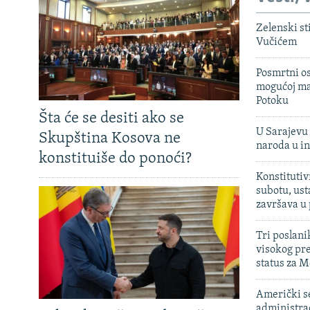
Zelenski st
Vučićem
Posmrtni os
mogućoj ma
Potoku
Šta će se desiti ako se
U Sarajevu 
Skupština Kosova ne
naroda u in
konstituiše do ponoći?
Konstitutiv
subotu, ust
završava u
Tri poslani
visokog pr
status za M
Američki s
administra