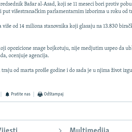
predsednik Bašar al-Asad, koji se 11 meseci bori protiv pobu
ti put višestranačkim parlamentarnim izborima u roku od t
a više od 14 miliona stanovnika koji glasaju na 13.830 birač
ji opozicione snage bojkotuju, nije medjutim uspeo da ubl
ada, ocenjuje agencija.
ji traju od marta prošle godine i do sada je u njima život izg
Pratite nas
Odštampaj
ijesti
Multimedija