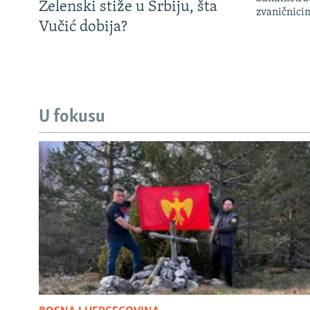
Zelenski stiže u Srbiju, šta
zvaničnici
Vučić dobija?
U fokusu