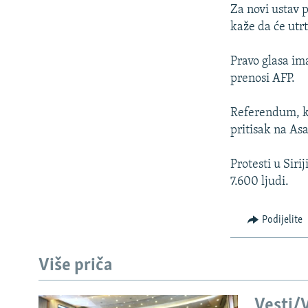
ISPRIČAJ MI
Za novi ustav 
DNEVNO@RSE
kaže da će utr
SPECIJALI RSE
Pravo glasa im
VIŠE OD NASLOVA
prenosi AFP.
GENOCID U SREBRENICI
Referendum, ko
POPLAVE I KLIZIŠTA U BIH 2024.
pritisak na As
TV LIBERTY
Protesti u Siri
POST SCRIPTUM
7.600 ljudi.
MOJA EVROPA
Podijelite
TRI DECENIJE OD RATA U BIH
SVE KARTE DEJTONA
Više priča
NASTANAK I RASPAD JUGOSLAVIJE
Vesti/V