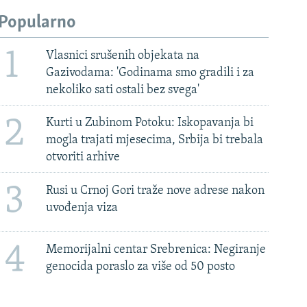
Popularno
1
Vlasnici srušenih objekata na
Gazivodama: 'Godinama smo gradili i za
nekoliko sati ostali bez svega'
2
Kurti u Zubinom Potoku: Iskopavanja bi
mogla trajati mjesecima, Srbija bi trebala
otvoriti arhive
3
Rusi u Crnoj Gori traže nove adrese nakon
uvođenja viza
4
Memorijalni centar Srebrenica: Negiranje
genocida poraslo za više od 50 posto