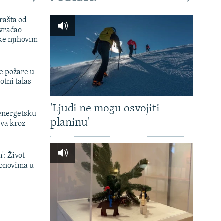
rašta od
 vraćao
ke njihovim
e požare u
otni talas
'Ljudi ne mogu osvojiti
 energetsku
planinu'
ava kroz
': Život
onovima u