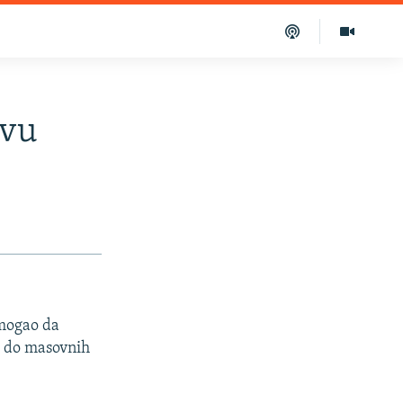
avu
 mogao da
o do masovnih