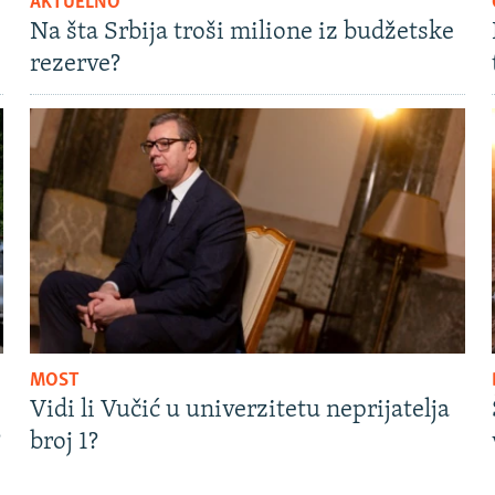
AKTUELNO
Na šta Srbija troši milione iz budžetske
rezerve?
MOST
Vidi li Vučić u univerzitetu neprijatelja
?
broj 1?