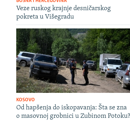
BOSNA I HERCEGOVINA
Veze ruskog krajnje desničarskog
pokreta u Višegradu
KOSOVO
Od hapšenja do iskopavanja: Šta se zna
o masovnoj grobnici u Zubinom Potoku