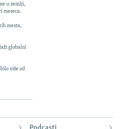
ne u zemlji,
ri meseca.
kih mesta,
aži globalni
ubilo više od
Podcasti